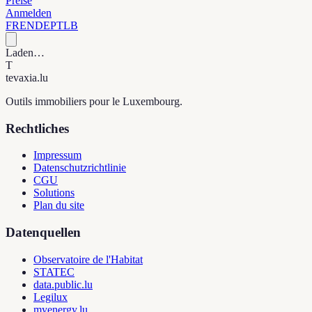
Preise
Anmelden
FR
EN
DE
PT
LB
Laden…
T
tevaxia
.lu
Outils immobiliers pour le Luxembourg.
Rechtliches
Impressum
Datenschutzrichtlinie
CGU
Solutions
Plan du site
Datenquellen
Observatoire de l'Habitat
STATEC
data.public.lu
Legilux
myenergy.lu