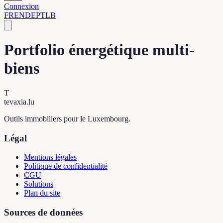
Connexion
FR
EN
DE
PT
LB
Portfolio énergétique multi-
biens
T
tevaxia
.lu
Outils immobiliers pour le Luxembourg.
Légal
Mentions légales
Politique de confidentialité
CGU
Solutions
Plan du site
Sources de données