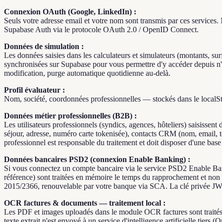
Connexion OAuth (Google, LinkedIn) :
Seuls votre adresse email et votre nom sont transmis par ces services.
Supabase Auth via le protocole OAuth 2.0 / OpenID Connect.
Données de simulation :
Les données saisies dans les calculateurs et simulateurs (montants, sur
synchronisées sur Supabase pour vous permettre d'y accéder depuis n'im
modification, purge automatique quotidienne au-delà.
Profil évaluateur :
Nom, société, coordonnées professionnelles — stockés dans le localSto
Données métier professionnelles (B2B) :
Les utilisateurs professionnels (syndics, agences, hôteliers) saisisse
séjour, adresse, numéro carte tokenisée), contacts CRM (nom, email, té
professionnel est responsable du traitement et doit disposer d'une bas
Données bancaires PSD2 (connexion Enable Banking) :
Si vous connectez un compte bancaire via le service PSD2 Enable Ban
référence) sont traitées en mémoire le temps du rapprochement et non
2015/2366, renouvelable par votre banque via SCA. La clé privée JWT u
OCR factures & documents — traitement local :
Les PDF et images uploadés dans le module OCR factures sont traités 
texte extrait n'est envoyé à un service d'intelligence artificielle ti