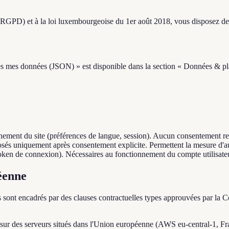
PD) et à la loi luxembourgeoise du 1er août 2018, vous disposez des 
es mes données (JSON) » est disponible dans la section « Données & pla
nement du site (préférences de langue, session). Aucun consentement re
sés uniquement après consentement explicite. Permettent la mesure d'
token de connexion). Nécessaires au fonctionnement du compte utilisate
éenne
erts sont encadrés par des clauses contractuelles types approuvées par
sur des serveurs situés dans l'Union européenne (AWS eu-central-1, Fr