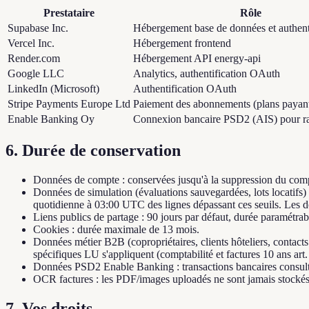
Prestataire
Rôle
Supabase Inc.
Hébergement base de données et authent
Vercel Inc.
Hébergement frontend
Render.com
Hébergement API energy-api
Google LLC
Analytics, authentification OAuth
LinkedIn (Microsoft)
Authentification OAuth
Stripe Payments Europe Ltd
Paiement des abonnements (plans payan
Enable Banking Oy
Connexion bancaire PSD2 (AIS) pour r
6. Durée de conservation
Données de compte : conservées jusqu'à la suppression du compte
Données de simulation (évaluations sauvegardées, lots locatifs)
quotidienne à 03:00 UTC des lignes dépassant ces seuils. Les don
Liens publics de partage : 90 jours par défaut, durée paramétrable
Cookies : durée maximale de 13 mois.
Données métier B2B (copropriétaires, clients hôteliers, contacts
spécifiques LU s'appliquent (comptabilité et factures 10 an
Données PSD2 Enable Banking : transactions bancaires consult
OCR factures : les PDF/images uploadés ne sont jamais stockés s
7. Vos droits