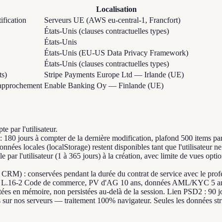
Localisation
ification
Serveurs UE (AWS eu-central-1, Francfort)
États-Unis (clauses contractuelles types)
États-Unis
États-Unis (EU-US Data Privacy Framework)
États-Unis (clauses contractuelles types)
ts)
Stripe Payments Europe Ltd — Irlande (UE)
approchement
Enable Banking Oy — Finlande (UE)
 par l'utilisateur.
 : 180 jours à compter de la dernière modification, plafond 500 items p
nées locales (localStorage) restent disponibles tant que l'utilisateur ne
 par l'utilisateur (1 à 365 jours) à la création, avec limite de vues optio
 CRM) : conservées pendant la durée du contrat de service avec le profes
s art. L.16-2 Code de commerce, PV d'AG 10 ans, données AML/KYC 5 an
ées en mémoire, non persistées au-delà de la session. Lien PSD2 : 90
ur nos serveurs — traitement 100% navigateur. Seules les données structu