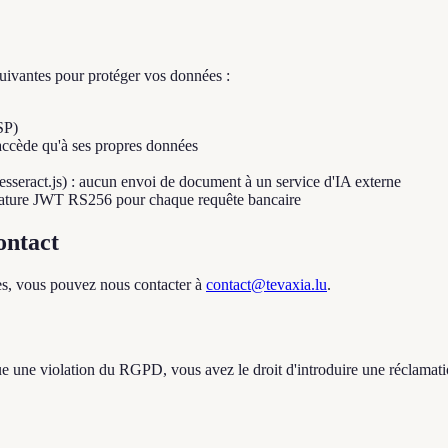
uivantes pour protéger vos données :
SP)
accède qu'à ses propres données
esseract.js) : aucun envoi de document à un service d'IA externe
gnature JWT RS256 pour chaque requête bancaire
ontact
les, vous pouvez nous contacter à
contact@tevaxia.lu
.
ue une violation du RGPD, vous avez le droit d'introduire une réclamati