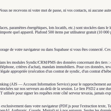
 Nous ne recevons ni votre mot de passe, ni vos contacts, ni aucune autre
faces, paramètres énergétiques, lots locatifs, etc.) sont stockées dans l
porte quel appareil. Plafond 500 items par utilisateur gratuit (10 000 po
rage de votre navigateur ou dans Supabase si vous êtes connecté. Ces d
nt dans les modules Syndic/CRM/PMS des données concernant des tiers : c
léphone, critères d'achat), mandats immobiliers. Pour ces données, teva
e légale appropriée (exécution d'un contrat de syndic, d'un contrat d'hé
king (AIS — Account Information Service) pour le rapprochement automa
 stockées sur nos serveurs au-delà de la session. Le lien PSD2 a une d
tilisée pour signer les requêtes reste côté serveur tevaxia, jamais exp
exclusivement dans votre navigateur (PDF.js pour l'extraction texte, T
ers (OpenAI, Anthropic, Google, Mistral) ni à nos serveurs. Seules les do