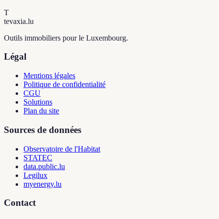
T
tevaxia
.lu
Outils immobiliers pour le Luxembourg.
Légal
Mentions légales
Politique de confidentialité
CGU
Solutions
Plan du site
Sources de données
Observatoire de l'Habitat
STATEC
data.public.lu
Legilux
myenergy.lu
Contact