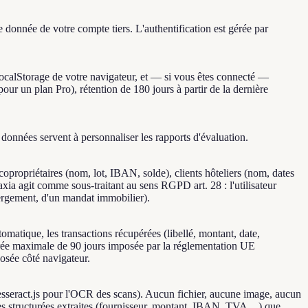
 donnée de votre compte tiers. L'authentification est gérée par
e localStorage de votre navigateur, et — si vous êtes connecté —
ur un plan Pro), rétention de 180 jours à partir de la dernière
onnées servent à personnaliser les rapports d'évaluation.
opropriétaires (nom, lot, IBAN, solde), clients hôteliers (nom, dates
xia agit comme sous-traitant au sens RGPD art. 28 : l'utilisateur
bergement, d'un mandat immobilier).
tique, les transactions récupérées (libellé, montant, date,
urée maximale de 90 jours imposée par la réglementation UE
osée côté navigateur.
esseract.js pour l'OCR des scans). Aucun fichier, aucune image, aucun
nnées structurées extraites (fournisseur, montant, IBAN, TVA…) que