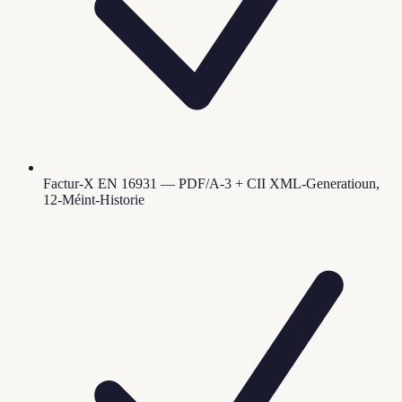
Factur-X EN 16931 — PDF/A-3 + CII XML-Generatioun,
12-Méint-Historie