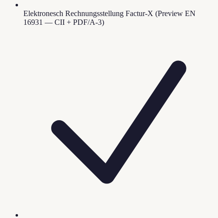
Elektronesch Rechnungsstellung Factur-X (Preview EN
16931 — CII + PDF/A-3)