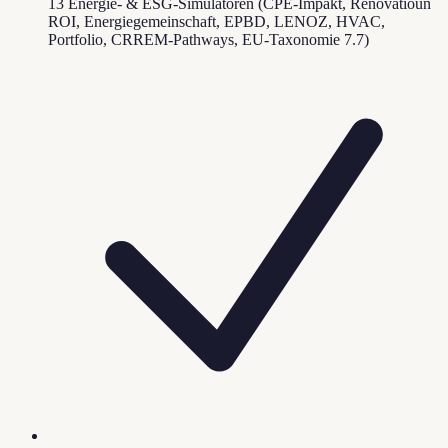
13 Energie- & ESG-Simulatoren (CPE-Impakt, Renovatioun
ROI, Energiegemeinschaft, EPBD, LENOZ, HVAC,
Portfolio, CRREM-Pathways, EU-Taxonomie 7.7)