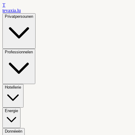
T
tevaxia
.lu
Privatpersounen
Professionnelen
Hotellerie
Energie
Donnéeën