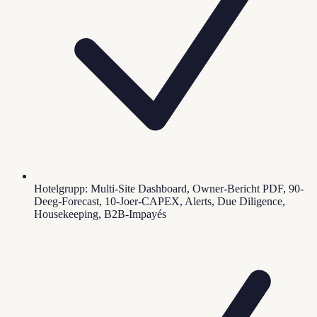
Hotelgrupp: Multi-Site Dashboard, Owner-Bericht PDF, 90-
Deeg-Forecast, 10-Joer-CAPEX, Alerts, Due Diligence,
Housekeeping, B2B-Impayés