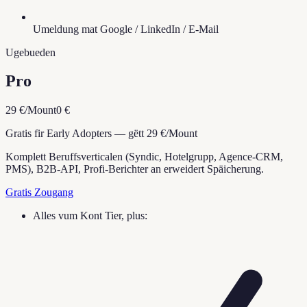
Umeldung mat Google / LinkedIn / E-Mail
Ugebueden
Pro
29 €/Mount
0 €
Gratis fir Early Adopters — gëtt 29 €/Mount
Komplett Beruffsverticalen (Syndic, Hotelgrupp, Agence-CRM,
PMS), B2B-API, Profi-Berichter an erweidert Späicherung.
Gratis Zougang
Alles vum Kont Tier, plus: