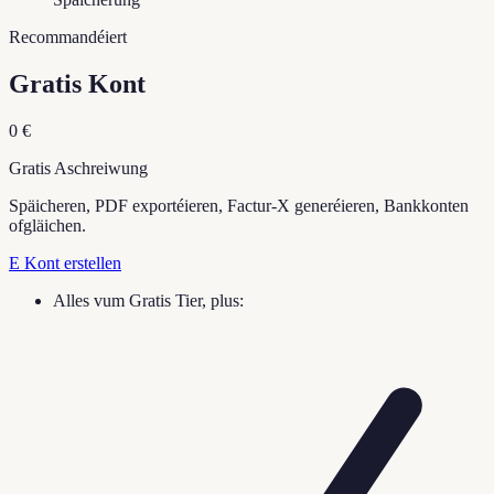
Recommandéiert
Gratis Kont
0 €
Gratis Aschreiwung
Späicheren, PDF exportéieren, Factur-X generéieren, Bankkonten
ofgläichen.
E Kont erstellen
Alles vum Gratis Tier, plus: