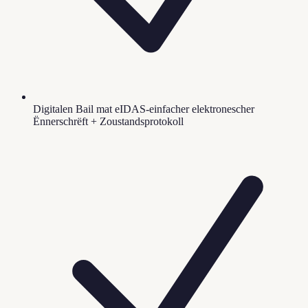
Digitalen Bail mat eIDAS-einfacher elektronescher
Ënnerschrëft + Zoustandsprotokoll