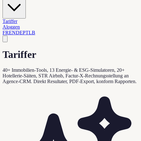
Tariffer
Aloggen
FR
EN
DE
PT
LB
Tariffer
40+ Immobilien-Tools, 13 Energie- & ESG-Simulatoren, 20+
Hotellerie-Säiten, STR Airbnb, Factur-X-Rechnungsstellung an
Agence-CRM. Direkt Resultater, PDF-Export, konform Rapporten.