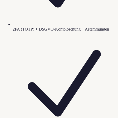
2FA (TOTP) + DSGVO-Kontolöschung + Astëmmungen