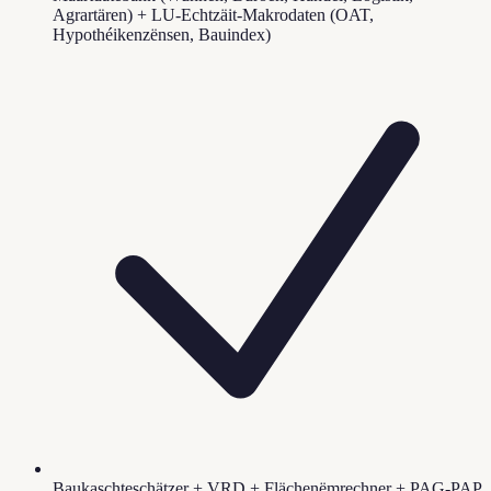
Agrartären) + LU-Echtzäit-Makrodaten (OAT,
Hypothéikenzënsen, Bauindex)
Baukaschteschätzer + VRD + Flächenëmrechner + PAG-PAP