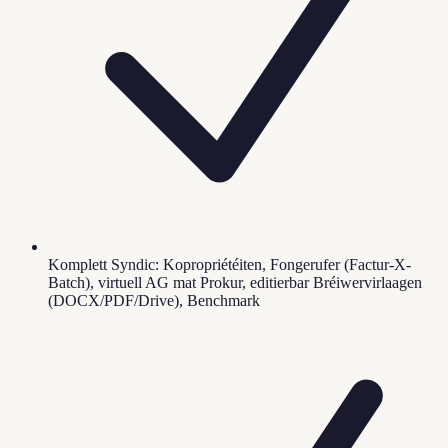
Komplett Syndic: Kopropriétéiten, Fongerufer (Factur-X-
Batch), virtuell AG mat Prokur, editierbar Bréiwervirlaagen
(DOCX/PDF/Drive), Benchmark