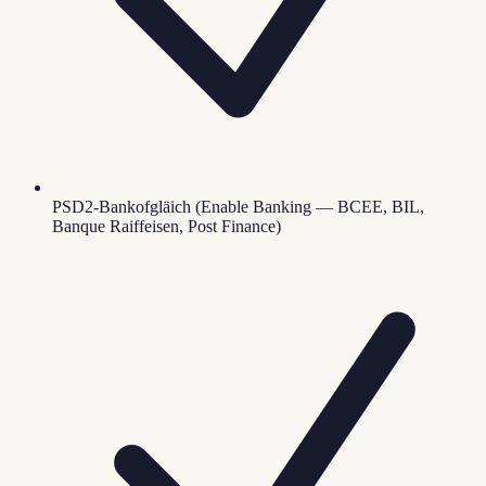
PSD2-Bankofgläich (Enable Banking — BCEE, BIL,
Banque Raiffeisen, Post Finance)