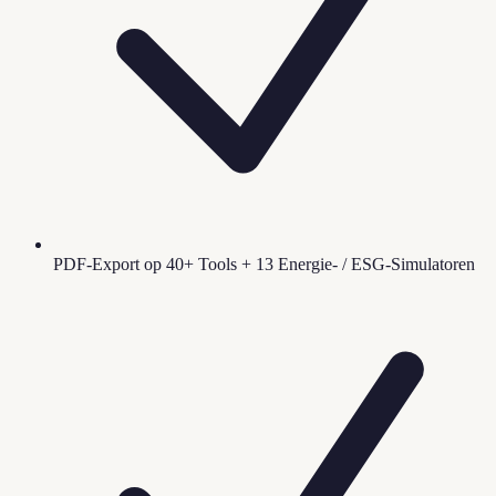
PDF-Export op 40+ Tools + 13 Energie- / ESG-Simulatoren