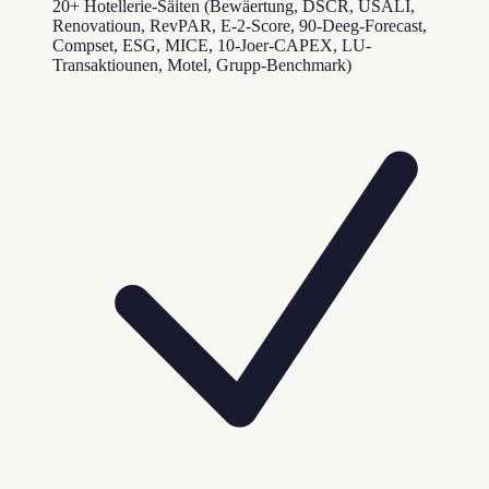
20+ Hotellerie-Säiten (Bewäertung, DSCR, USALI,
Renovatioun, RevPAR, E-2-Score, 90-Deeg-Forecast,
Compset, ESG, MICE, 10-Joer-CAPEX, LU-
Transaktiounen, Motel, Grupp-Benchmark)