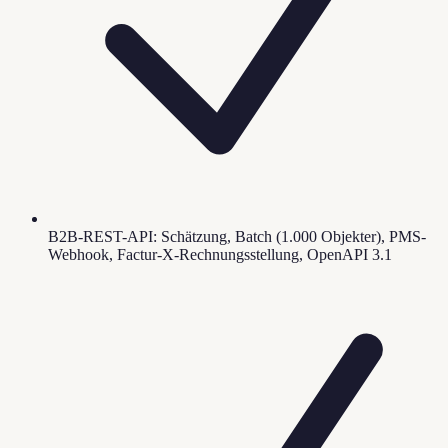
B2B-REST-API: Schätzung, Batch (1.000 Objekter), PMS-
Webhook, Factur-X-Rechnungsstellung, OpenAPI 3.1