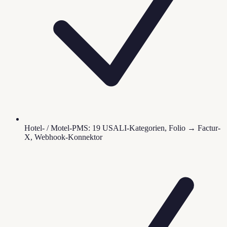
Hotel- / Motel-PMS: 19 USALI-Kategorien, Folio → Factur-
X, Webhook-Konnektor