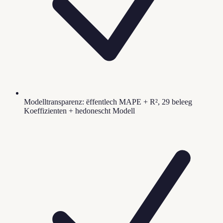
Modelltransparenz: ëffentlech MAPE + R², 29 beleeg
Koeffizienten + hedonescht Modell