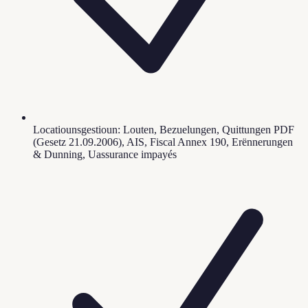
Locatiounsgestioun: Louten, Bezuelungen, Quittungen PDF
(Gesetz 21.09.2006), AIS, Fiscal Annex 190, Erënnerungen
& Dunning, Uassurance impayés