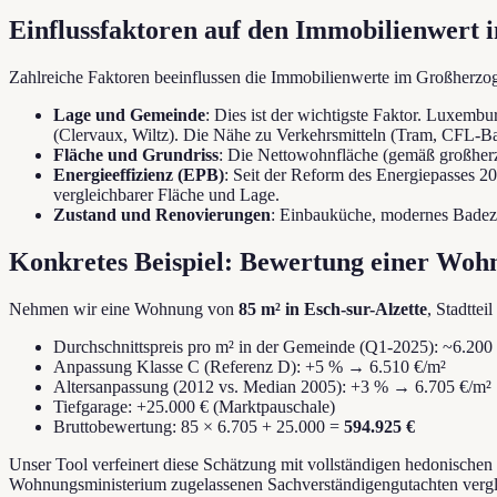
Einflussfaktoren auf den Immobilienwert
Zahlreiche Faktoren beeinflussen die Immobilienwerte im Großherzo
Lage und Gemeinde
: Dies ist der wichtigste Faktor. Luxemb
(Clervaux, Wiltz). Die Nähe zu Verkehrsmitteln (Tram, CFL-Ba
Fläche und Grundriss
: Die Nettowohnfläche (gemäß großherz
Energieeffizienz (EPB)
: Seit der Reform des Energiepasses 20
vergleichbarer Fläche und Lage.
Zustand und Renovierungen
: Einbauküche, modernes Badez
Konkretes Beispiel: Bewertung einer Wohn
Nehmen wir eine Wohnung von
85 m² in Esch-sur-Alzette
, Stadttei
Durchschnittspreis pro m² in der Gemeinde (Q1-2025): ~6.200
Anpassung Klasse C (Referenz D): +5 % → 6.510 €/m²
Altersanpassung (2012 vs. Median 2005): +3 % → 6.705 €/m²
Tiefgarage: +25.000 € (Marktpauschale)
Bruttobewertung: 85 × 6.705 + 25.000 =
594.925 €
Unser Tool verfeinert diese Schätzung mit vollständigen hedonischen 
Wohnungsministerium zugelassenen Sachverständigengutachten verg