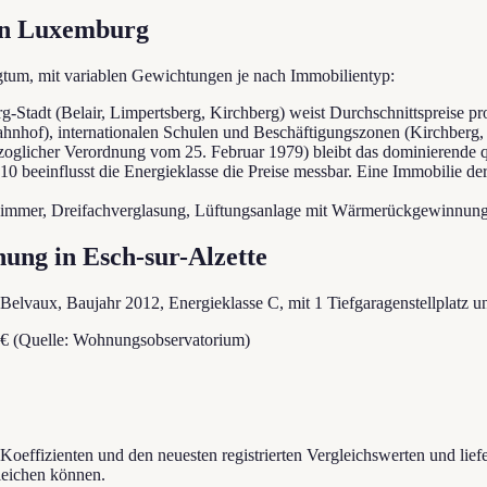
 in Luxemburg
gtum, mit variablen Gewichtungen je nach Immobilientyp:
urg-Stadt (Belair, Limpertsberg, Kirchberg) weist Durchschnittspreise
hnhof), internationalen Schulen und Beschäftigungszonen (Kirchberg, 
oglicher Verordnung vom 25. Februar 1979) bleibt das dominierende qu
10 beeinflusst die Energieklasse die Preise messbar. Eine Immobilie de
immer, Dreifachverglasung, Lüftungsanlage mit Wärmerückgewinnun
ung in Esch-sur-Alzette
l Belvaux, Baujahr 2012, Energieklasse C, mit 1 Tiefgaragenstellplatz u
 € (Quelle: Wohnungsobservatorium)
Koeffizienten und den neuesten registrierten Vergleichswerten und lief
leichen können.