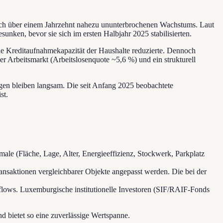
ach über einem Jahrzehnt nahezu ununterbrochenen Wachstums. Laut
, bevor sie sich im ersten Halbjahr 2025 stabilisierten.
ie Kreditaufnahmekapazität der Haushalte reduzierte. Dennoch
r Arbeitsmarkt (Arbeitslosenquote ~5,6 %) und ein strukturell
gen bleiben langsam. Die seit Anfang 2025 beobachtete
st.
e (Fläche, Lage, Alter, Energieeffizienz, Stockwerk, Parkplatz
ansaktionen vergleichbarer Objekte angepasst werden. Die bei der
hflows. Luxemburgische institutionelle Investoren (SIF/RAIF-Fonds
d bietet so eine zuverlässige Wertspanne.