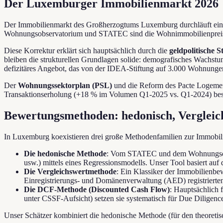
Der Luxemburger Immobilienmarkt 2026
Der Immobilienmarkt des Großherzogtums Luxemburg durchläuft ei
Wohnungsobservatorium und STATEC sind die Wohnimmobilienpreise 
Diese Korrektur erklärt sich hauptsächlich durch die
geldpolitische 
bleiben die strukturellen Grundlagen solide: demografisches Wachstu
defizitäres Angebot, das von der IDEA-Stiftung auf 3.000 Wohnungen
Der
Wohnungssektorplan (PSL)
und die Reform des Pacte Logement
Transaktionserholung (+18 % im Volumen Q1-2025 vs. Q1-2024) bestäti
Bewertungsmethoden: hedonisch, Verglei
In Luxemburg koexistieren drei große Methodenfamilien zur Immobi
Die hedonische Methode
: Vom STATEC und dem Wohnungsobser
usw.) mittels eines Regressionsmodells. Unser Tool basiert auf 
Die Vergleichswertmethode
: Ein Klassiker der Immobilienbe
Einregistrierungs- und Domänenverwaltung (AED) registrierten
Die DCF-Methode (Discounted Cash Flow)
: Hauptsächlich 
unter CSSF-Aufsicht) setzen sie systematisch für Due Diligence
Unser Schätzer kombiniert die hedonische Methode (für den theoretisc