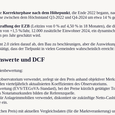
ne
Korrekturphase nach dem Höhepunkt
, die Ende 2022 begann, n
zwischen dem Höchststand Q3-2022 und Q4-2024 um etwa 14 % gesunken
Straffung der EZB
(Leitzins von 0 % auf 4,50 % in 18 Monaten), die d
m von +1,5 %/Jahr, 12.000 zusätzliche Einwohner 2024, ein dynamische
 pro Jahr geschätzt wird.
 2.0 zielen darauf ab, den Bau zu beschleunigen, aber die Auswirkun
gt, dass der Tiefpunkt in vielen Gemeinden wahrscheinlich erreicht i
chswerte und DCF
lienbewertung:
vatorium verwendet, zerlegt sie den Preis anhand objektiver Merkmal
den vierteljährlich aktualisierten Koeffizienten des Observatoriums.
wertung (EVS/TEGoVA-Standard), bei der Preise kürzlich getätigter Tr
 Notariatsurkunden bilden die Referenzquelle.
für Anlageimmobilien verwendet, diskontiert sie zukünftige Netto-Cas
 ein.
hen Preis) mit aktuellen Vergleichsdaten (für die Marktverankerung) un