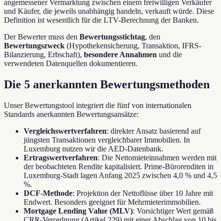
angemessener Vermarktung zwischen einem freiwilligen Verkäufer
und Käufer, die jeweils unabhängig handeln, verkauft würde. Diese
Definition ist wesentlich für die LTV-Berechnung der Banken.
Der Bewerter muss den
Bewertungsstichtag
, den
Bewertungszweck
(Hypothekensicherung, Transaktion, IFRS-
Bilanzierung, Erbschaft),
besondere Annahmen
und die
verwendeten Datenquellen dokumentieren.
Die 5 anerkannten Bewertungsmethoden
Unser Bewertungstool integriert die fünf von internationalen
Standards anerkannten Bewertungsansätze:
Vergleichswertverfahren
: direkter Ansatz basierend auf
jüngsten Transaktionen vergleichbarer Immobilien. In
Luxemburg nutzen wir die AED-Datenbank.
Ertragswertverfahren
: Die Nettomieteinnahmen werden mit
der beobachteten Rendite kapitalisiert. Prime-Bürorenditen in
Luxemburg-Stadt lagen Anfang 2025 zwischen 4,0 % und 4,5
%.
DCF-Methode
: Projektion der Nettoflüsse über 10 Jahre mit
Endwert. Besonders geeignet für Mehrmieterimmobilien.
Mortgage Lending Value (MLV)
: Vorsichtiger Wert gemäß
CRR-Verordnung (Artikel 229) mit einer Abschlag von 10 bis