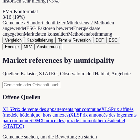
historisch sehr niedrig (<3%).
EVS-Konformität
3
/
16
(
19
%)
Gemeinde / Standort identifiziert
Mindestens 2 Methoden
angewendet
ESG-Faktoren bewertet
Energieklasse
angegeben
Marktdaten konsultiert
Methodenabstimmung
Vergleich
Kapitalisierung
Term & Reversion
DCF
ESG
Energie
MLV
Abstimmung
Market references by municipality
Quellen: Kataster, STATEC, Observatoire de l'Habitat, Angebote
Offene Quellen
XLS
Prix de vente des appartements par commune
XLS
Prix affinés
(modèle hédonique, hors annexes)
XLS
Prix annoncés des logements
par commune
SDMX
Indice des prix de l'immobilier résidentiel
(STATEC)
Gemeinde suchen, um die Bewertung zu starten