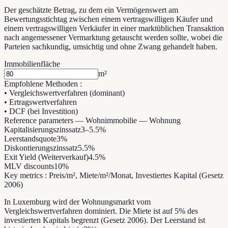
Der geschätzte Betrag, zu dem ein Vermögenswert am
Bewertungsstichtag zwischen einem vertragswilligen Käufer und
einem vertragswilligen Verkäufer in einer marktüblichen Transaktion
nach angemessener Vermarktung getauscht werden sollte, wobei die
Parteien sachkundig, umsichtig und ohne Zwang gehandelt haben.
Immobilienfläche
m²
Empfohlene Methoden
:
•
Vergleichswertverfahren (dominant)
•
Ertragswertverfahren
•
DCF (bei Investition)
Reference parameters
—
Wohnimmobilie — Wohnung
Kapitalisierungszinssatz
3
–
5.5
%
Leerstandsquote
3
%
Diskontierungszinssatz
5.5
%
Exit Yield (Weiterverkauf)
4.5
%
MLV discounts
10
%
Key metrics
:
Preis/m², Miete/m²/Monat, Investiertes Kapital (Gesetz
2006)
In Luxemburg wird der Wohnungsmarkt vom
Vergleichswertverfahren dominiert. Die Miete ist auf 5% des
investierten Kapitals begrenzt (Gesetz 2006). Der Leerstand ist