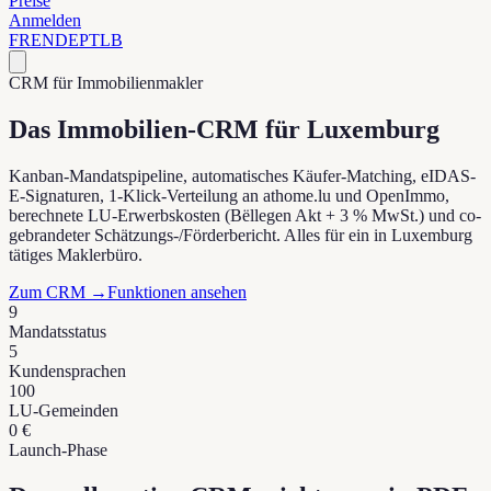
Preise
Anmelden
FR
EN
DE
PT
LB
CRM für Immobilienmakler
Das Immobilien-CRM für Luxemburg
Kanban-Mandatspipeline, automatisches Käufer-Matching, eIDAS-
E-Signaturen, 1-Klick-Verteilung an athome.lu und OpenImmo,
berechnete LU-Erwerbskosten (Bëllegen Akt + 3 % MwSt.) und co-
gebrandeter Schätzungs-/Förderbericht. Alles für ein in Luxemburg
tätiges Maklerbüro.
Zum CRM
→
Funktionen ansehen
9
Mandatsstatus
5
Kundensprachen
100
LU-Gemeinden
0 €
Launch-Phase