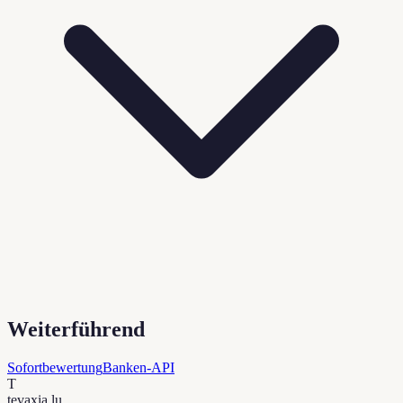
Weiterführend
Sofortbewertung
Banken-API
T
tevaxia
.lu