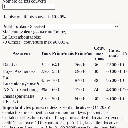
Nombre de lots couverts
Remise multi-lots souvent -10-20%
Profil locataire
Meilleure valeur (couverture/prime)
La Luxembourgeoise
70 €/mois · couverture max 96 000 €
Couv.
Couv.
Assureur
Taux
Prime/mois
Prime/an
max
Fr
totale
mois
Baloise
3.2
%
64 €
768 €
36
72 000 €
0
Foyer Assurances
2.9
%
58 €
696 €
30
60 000 €
1 
La
3.5
%
70 €
840 €
48
96 000 €
0
Luxembourgeoise
★
AXA Luxembourg
3
%
60 €
720 €
24
48 000 €
50
Imalis (partenaire
2.5
%
50 €
600 €
30
60 000 €
0
FR-LU)
Important :
les primes ci-dessus sont indicatives (Q4 2025).
Contactez directement l'assureur pour un devis personnalisé.
Certaines offres imposent un filtrage préalable du locataire (revenus
certifiés 3× loyer, CDI, caution, etc.). En LU, la caution locative
légale (max 3 mois, art. 5 loi 21.09.2006) reste l'option par défaut.