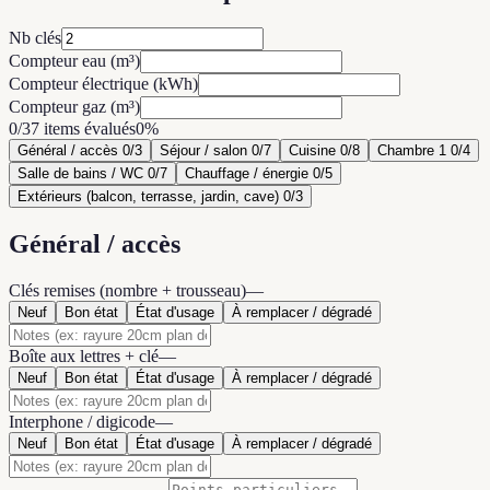
Nb clés
Compteur eau (m³)
Compteur électrique (kWh)
Compteur gaz (m³)
0/37 items évalués
0
%
Général / accès
0
/
3
Séjour / salon
0
/
7
Cuisine
0
/
8
Chambre 1
0
/
4
Salle de bains / WC
0
/
7
Chauffage / énergie
0
/
5
Extérieurs (balcon, terrasse, jardin, cave)
0
/
3
Général / accès
Clés remises (nombre + trousseau)
—
Neuf
Bon état
État d'usage
À remplacer / dégradé
Boîte aux lettres + clé
—
Neuf
Bon état
État d'usage
À remplacer / dégradé
Interphone / digicode
—
Neuf
Bon état
État d'usage
À remplacer / dégradé