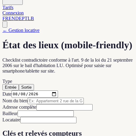
Tarifs
Connexion
FR
EN
DE
PT
LB
← Gestion locative
État des lieux (mobile-friendly)
Checklist contradictoire conforme à l'art. 9 de la loi du 21 septembre
2006 sur le bail d'habitation LU. Optimisé pour saisie sur
smartphone/tablette sur site.
Type
Entrée
Sortie
Date
Nom du bien
Adresse complète
Bailleur
Locataire
Clés et relevés compteurs