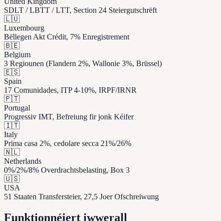
United Kingdom
SDLT / LBTT / LTT, Section 24 Steiergutschrëft
🇱🇺
Luxembourg
Bëllegen Akt Crédit, 7% Enregistrement
🇧🇪
Belgium
3 Regiounen (Flandern 2%, Wallonie 3%, Brüssel)
🇪🇸
Spain
17 Comunidades, ITP 4-10%, IRPF/IRNR
🇵🇹
Portugal
Progressiv IMT, Befreiung fir jonk Kéifer
🇮🇹
Italy
Prima casa 2%, cedolare secca 21%/26%
🇳🇱
Netherlands
0%/2%/8% Overdrachtsbelasting, Box 3
🇺🇸
USA
51 Staaten Transfersteier, 27,5 Joer Ofschreiwung
Funktionnéiert iwwerall