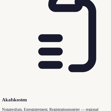
Akafskosten
Notairesfrais, Enregistrement, Registratiounssteier — regional