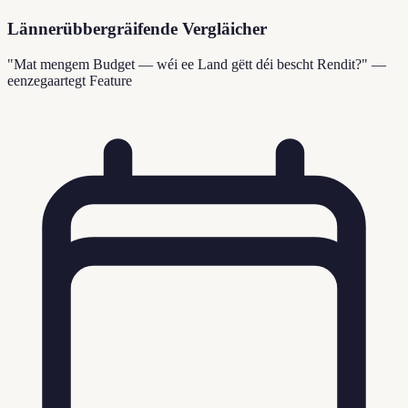
Lännerübbergräifende Vergläicher
"Mat mengem Budget — wéi ee Land gëtt déi bescht Rendit?" —
eenzegaartegt Feature