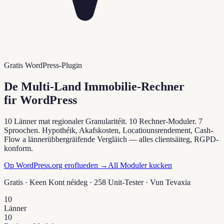
Gratis WordPress-Plugin
De Multi-Land Immobilie-Rechner
fir WordPress
10 Länner mat regionaler Granularitéit. 10 Rechner-Moduler. 7
Sproochen. Hypothéik, Akafskosten, Locatiounsrendement, Cash-
Flow a lännerübbergräifende Vergläich — alles clientsäiteg, RGPD-
konform.
Op WordPress.org eroflueden →
All Moduler kucken
Gratis · Keen Kont néideg · 258 Unit-Tester · Vun
Tevaxia
10
Länner
10