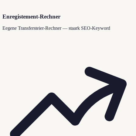
Enregistement-Rechner
Eegene Transfersteier-Rechner — staark SEO-Keyword