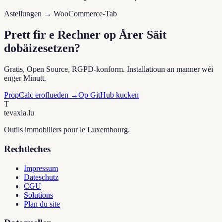
Astellungen → WooCommerce-Tab
Prett fir e Rechner op Årer Säit
dobäizesetzen?
Gratis, Open Source, RGPD-konform. Installatioun an manner wéi
enger Minutt.
PropCalc eroflueden →
Op GitHub kucken
T
tevaxia
.lu
Outils immobiliers pour le Luxembourg.
Rechtleches
Impressum
Dateschutz
CGU
Solutions
Plan du site