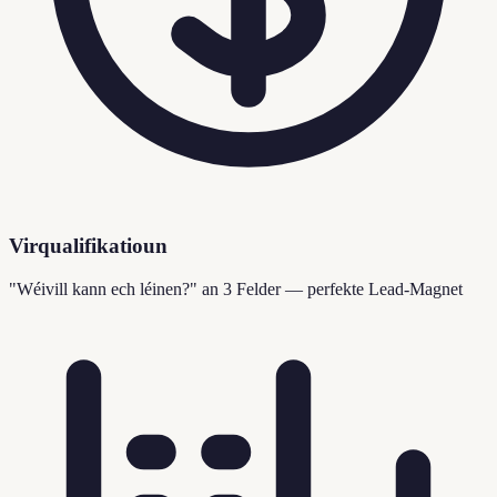
Virqualifikatioun
"Wéivill kann ech léinen?" an 3 Felder — perfekte Lead-Magnet