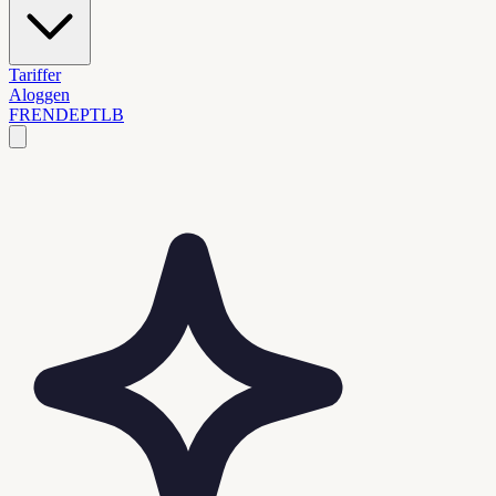
Tariffer
Aloggen
FR
EN
DE
PT
LB