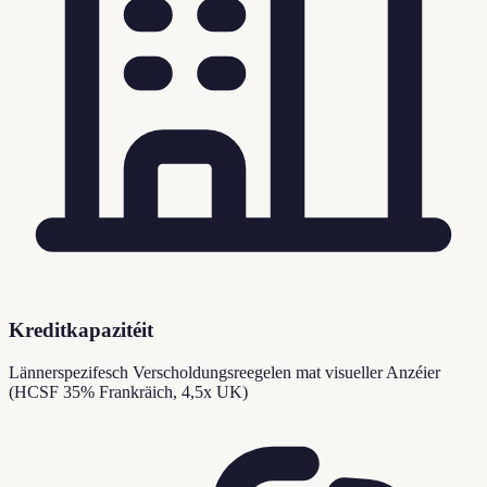
Kreditkapazitéit
Lännerspezifesch Verscholdungsreegelen mat visueller Anzéier
(HCSF 35% Frankräich, 4,5x UK)