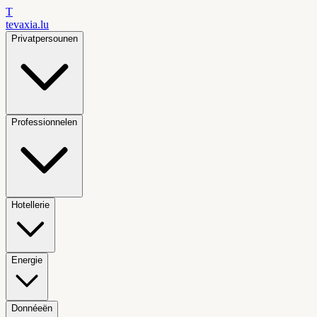
T
tevaxia
.lu
Privatpersounen
Professionnelen
Hotellerie
Energie
Donnéeën