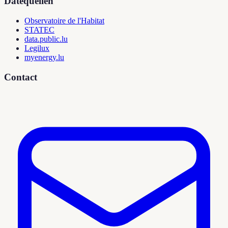
Datequellen
Observatoire de l'Habitat
STATEC
data.public.lu
Legilux
myenergy.lu
Contact