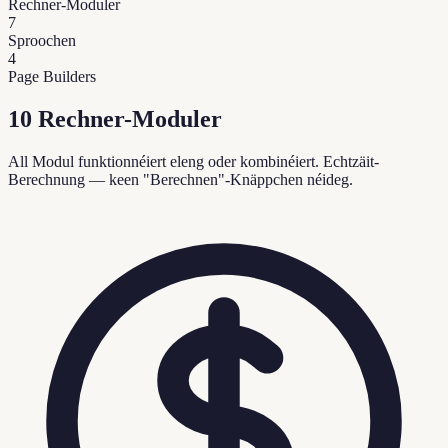
Rechner-Moduler
7
Sproochen
4
Page Builders
10 Rechner-Moduler
All Modul funktionnéiert eleng oder kombinéiert. Echtzäit-
Berechnung — keen "Berechnen"-Knäppchen néideg.