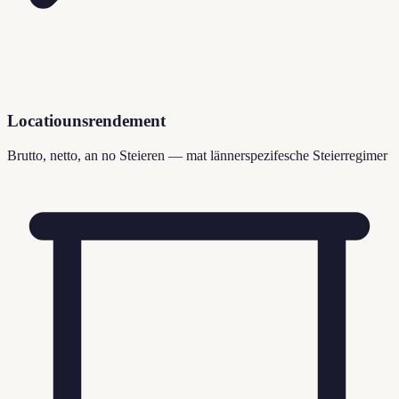
Locatiounsrendement
Brutto, netto, an no Steieren — mat lännerspezifesche Steierregimer