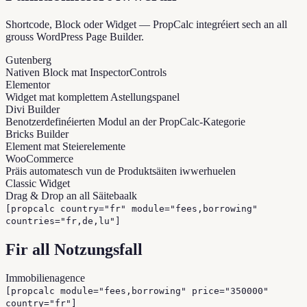
Shortcode, Block oder Widget — PropCalc integréiert sech an all
grouss WordPress Page Builder.
Gutenberg
Nativen Block mat InspectorControls
Elementor
Widget mat komplettem Astellungspanel
Divi Builder
Benotzerdefinéierten Modul an der PropCalc-Kategorie
Bricks Builder
Element mat Steierelemente
WooCommerce
Präis automatesch vun de Produktsäiten iwwerhuelen
Classic Widget
Drag & Drop an all Säitebaalk
[propcalc country="fr" module="fees,borrowing"
countries="fr,de,lu"]
Fir all Notzungsfall
Immobilienagence
[propcalc module="fees,borrowing" price="350000"
country="fr"]