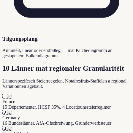
Tilgungsplang
Annuitéit, linear oder endfälleg — mat Kuchediagramm an
gestapeltem Balkendiagramm
10 Länner mat regionaler Granularitéit
Lännerspezifesch Steierreegelen, Notairesfrais-Staffelen a regional
Variatiounen agebaut.
🇫🇷
France
15 Départementer, HCSF 35%, 4 Locatiounssteierregimer
🇩🇪
Germany
16 Bundeslänner, AfA-Ofschreiwung, Grunderwerbsteuer
🇬🇧