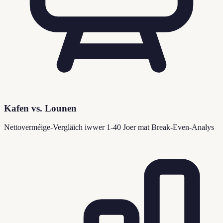
Kafen vs. Lounen
Nettoverméige-Vergläich iwwer 1-40 Joer mat Break-Even-Analys