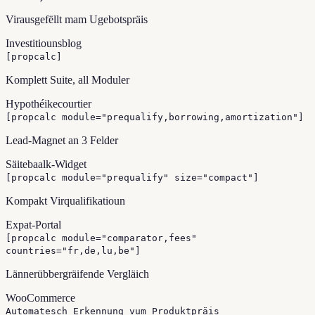
Virausgefëllt mam Ugebotspräis
Investitiounsblog
[propcalc]
Komplett Suite, all Moduler
Hypothéikecourtier
[propcalc module="prequalify,borrowing,amortization"]
Lead-Magnet an 3 Felder
Säitebaalk-Widget
[propcalc module="prequalify" size="compact"]
Kompakt Virqualifikatioun
Expat-Portal
[propcalc module="comparator,fees"
countries="fr,de,lu,be"]
Lännerübbergräifende Vergläich
WooCommerce
Automatesch Erkennung vum Produktpräis