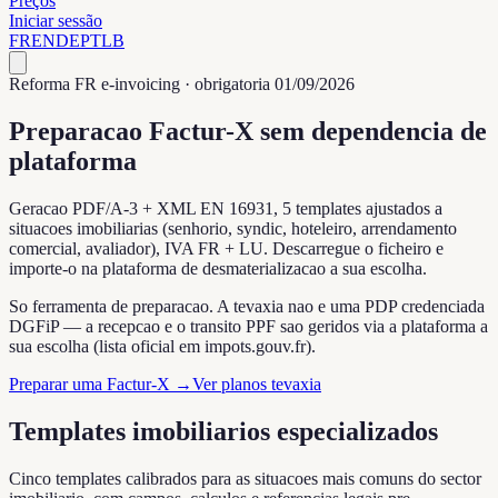
Preços
Iniciar sessão
FR
EN
DE
PT
LB
Reforma FR e-invoicing · obrigatoria 01/09/2026
Preparacao Factur-X sem dependencia de
plataforma
Geracao PDF/A-3 + XML EN 16931, 5 templates ajustados a
situacoes imobiliarias (senhorio, syndic, hoteleiro, arrendamento
comercial, avaliador), IVA FR + LU. Descarregue o ficheiro e
importe-o na plataforma de desmaterializacao a sua escolha.
So ferramenta de preparacao. A tevaxia nao e uma PDP credenciada
DGFiP — a recepcao e o transito PPF sao geridos via a plataforma a
sua escolha (lista oficial em impots.gouv.fr).
Preparar uma Factur-X
→
Ver planos tevaxia
Templates imobiliarios especializados
Cinco templates calibrados para as situacoes mais comuns do sector