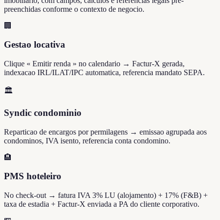
imobiliario, com campos, calculos e referencias legais pre-
preenchidas conforme o contexto de negocio.
🏢
Gestao locativa
Clique « Emitir renda » no calendario → Factur-X gerada,
indexacao IRL/ILAT/IPC automatica, referencia mandato SEPA.
🏛️
Syndic condominio
Reparticao de encargos por permilagens → emissao agrupada aos
condominos, IVA isento, referencia conta condomino.
🏨
PMS hoteleiro
No check-out → fatura IVA 3% LU (alojamento) + 17% (F&B) +
taxa de estadia + Factur-X enviada a PA do cliente corporativo.