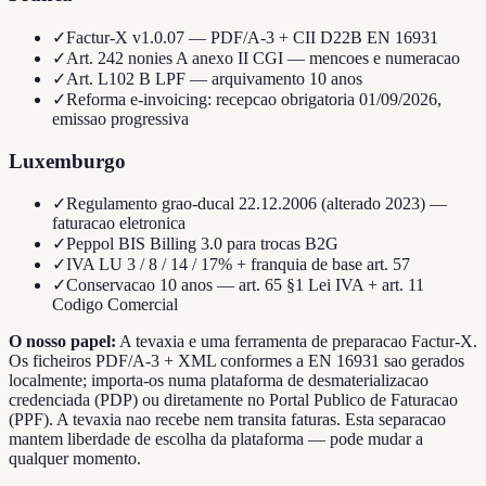
✓
Factur-X v1.0.07 — PDF/A-3 + CII D22B EN 16931
✓
Art. 242 nonies A anexo II CGI — mencoes e numeracao
✓
Art. L102 B LPF — arquivamento 10 anos
✓
Reforma e-invoicing: recepcao obrigatoria 01/09/2026,
emissao progressiva
Luxemburgo
✓
Regulamento grao-ducal 22.12.2006 (alterado 2023) —
faturacao eletronica
✓
Peppol BIS Billing 3.0 para trocas B2G
✓
IVA LU 3 / 8 / 14 / 17% + franquia de base art. 57
✓
Conservacao 10 anos — art. 65 §1 Lei IVA + art. 11
Codigo Comercial
O nosso papel:
A tevaxia e uma ferramenta de preparacao Factur-X.
Os ficheiros PDF/A-3 + XML conformes a EN 16931 sao gerados
localmente; importa-os numa plataforma de desmaterializacao
credenciada (PDP) ou diretamente no Portal Publico de Faturacao
(PPF). A tevaxia nao recebe nem transita faturas. Esta separacao
mantem liberdade de escolha da plataforma — pode mudar a
qualquer momento.