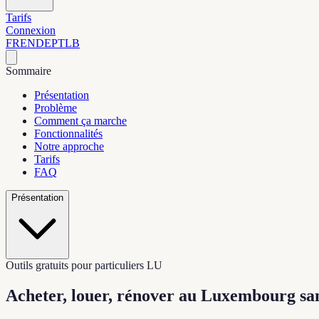
Tarifs
Connexion
FR
EN
DE
PT
LB
Sommaire
Présentation
Problème
Comment ça marche
Fonctionnalités
Notre approche
Tarifs
FAQ
Présentation
Outils gratuits pour particuliers LU
Acheter, louer, rénover au Luxembourg
sa