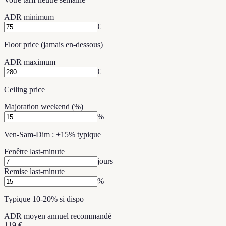
ADR minimum
€
Floor price (jamais en-dessous)
ADR maximum
€
Ceiling price
Majoration weekend (%)
%
Ven-Sam-Dim : +15% typique
Fenêtre last-minute
jours
Remise last-minute
%
Typique 10-20% si dispo
ADR moyen annuel recommandé
119
€