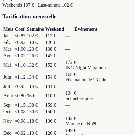
Weekends
137
€ ·
Last-minute
102
€
Tarification mensuelle
Mois
Coef.
Semaine
Weekend
Événement
Jan
×
0.85
102 €
117 €
—
Fév
×
0.92
110 €
126 €
—
Mar
×
1.00
120 €
138 €
—
Avr
×
1.05
126 €
145 €
—
172 €
Mai
×
1.10
132 €
152 €
ING Night Marathon
168 €
Juin
×
1.12
134 €
154 €
Fête nationale 23 juin
Juil
×
0.95
114 €
131 €
—
134 €
Août
×
0.80
96 €
110 €
Schueberfouer
Sep
×
1.15
138 €
159 €
—
Oct
×
1.08
130 €
150 €
—
142 €
Nov
×
0.98
118 €
136 €
Marché de Noël
149 €
Déc
×
0.92
110 €
126 €