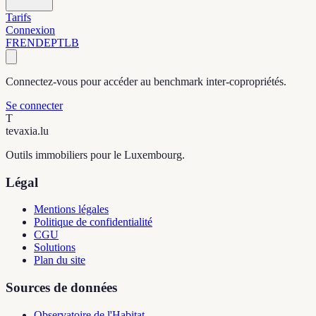
Tarifs
Connexion
FR
EN
DE
PT
LB
Connectez-vous pour accéder au benchmark inter-copropriétés.
Se connecter
T
tevaxia
.lu
Outils immobiliers pour le Luxembourg.
Légal
Mentions légales
Politique de confidentialité
CGU
Solutions
Plan du site
Sources de données
Observatoire de l'Habitat