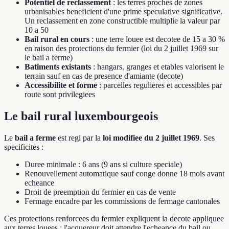
Potentiel de reclassement
: les terres proches de zones
urbanisables beneficient d'une prime speculative significative.
Un reclassement en zone constructible multiplie la valeur par
10 a 50
Bail rural en cours
: une terre louee est decotee de 15 a 30 %
en raison des protections du fermier (loi du 2 juillet 1969 sur
le bail a ferme)
Batiments existants
: hangars, granges et etables valorisent le
terrain sauf en cas de presence d'amiante (decote)
Accessibilite et forme
: parcelles regulieres et accessibles par
route sont privilegiees
Le bail rural luxembourgeois
Le
bail a ferme
est regi par la
loi modifiee du 2 juillet 1969
. Ses
specificites :
Duree minimale : 6 ans (9 ans si culture speciale)
Renouvellement automatique sauf conge donne 18 mois avant
echeance
Droit de preemption du fermier en cas de vente
Fermage encadre par les commissions de fermage cantonales
Ces protections renforcees du fermier expliquent la decote appliquee
aux terres louees : l'acquereur doit attendre l'echeance du bail ou