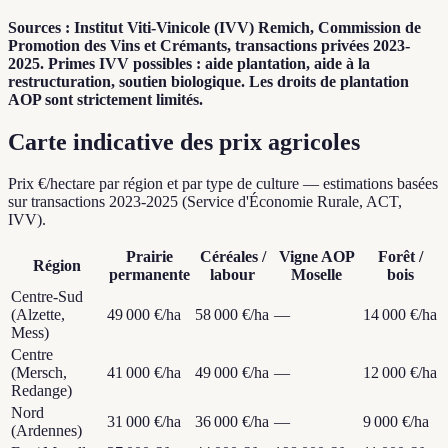
Sources : Institut Viti-Vinicole (IVV) Remich, Commission de
Promotion des Vins et Crémants, transactions privées 2023-
2025. Primes IVV possibles : aide plantation, aide à la
restructuration, soutien biologique. Les droits de plantation
AOP sont strictement limités.
Carte indicative des prix agricoles
Prix €/hectare par région et par type de culture — estimations basées
sur transactions 2023-2025 (Service d'Économie Rurale, ACT,
IVV).
Prairie
Céréales /
Vigne AOP
Forêt /
Région
permanente
labour
Moselle
bois
Centre-Sud
(Alzette,
49 000 €
/ha
58 000 €
/ha
—
14 000 €
/ha
Mess)
Centre
(Mersch,
41 000 €
/ha
49 000 €
/ha
—
12 000 €
/ha
Redange)
Nord
31 000 €
/ha
36 000 €
/ha
—
9 000 €
/ha
(Ardennes)