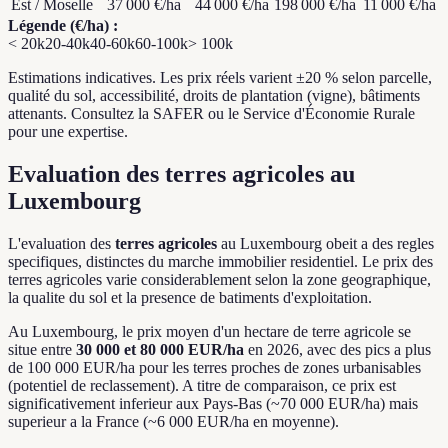
Est / Moselle
37 000 €
/ha
44 000 €
/ha
198 000 €
/ha
11 000 €
/ha
Légende (€/ha)
:
< 20k
20-40k
40-60k
60-100k
> 100k
Estimations indicatives. Les prix réels varient ±20 % selon parcelle,
qualité du sol, accessibilité, droits de plantation (vigne), bâtiments
attenants. Consultez la SAFER ou le Service d'Économie Rurale
pour une expertise.
Evaluation des terres agricoles au
Luxembourg
L'evaluation des
terres agricoles
au Luxembourg obeit a des regles
specifiques, distinctes du marche immobilier residentiel. Le prix des
terres agricoles varie considerablement selon la zone geographique,
la qualite du sol et la presence de batiments d'exploitation.
Au Luxembourg, le prix moyen d'un hectare de terre agricole se
situe entre
30 000 et 80 000 EUR/ha
en 2026, avec des pics a plus
de 100 000 EUR/ha pour les terres proches de zones urbanisables
(potentiel de reclassement). A titre de comparaison, ce prix est
significativement inferieur aux Pays-Bas (~70 000 EUR/ha) mais
superieur a la France (~6 000 EUR/ha en moyenne).