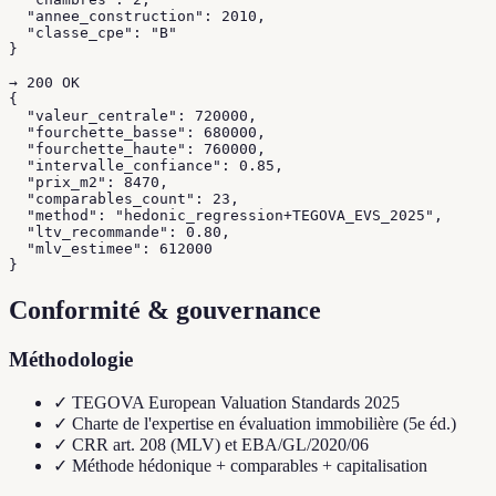
  "annee_construction": 2010,

  "classe_cpe": "B"

}

→ 200 OK

{

  "valeur_centrale": 720000,

  "fourchette_basse": 680000,

  "fourchette_haute": 760000,

  "intervalle_confiance": 0.85,

  "prix_m2": 8470,

  "comparables_count": 23,

  "method": "hedonic_regression+TEGOVA_EVS_2025",

  "ltv_recommande": 0.80,

  "mlv_estimee": 612000

}
Conformité & gouvernance
Méthodologie
✓
TEGOVA European Valuation Standards 2025
✓
Charte de l'expertise en évaluation immobilière (5e éd.)
✓
CRR art. 208 (MLV) et EBA/GL/2020/06
✓
Méthode hédonique + comparables + capitalisation