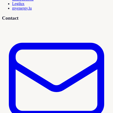
Legilux
myenergy.lu
Contact