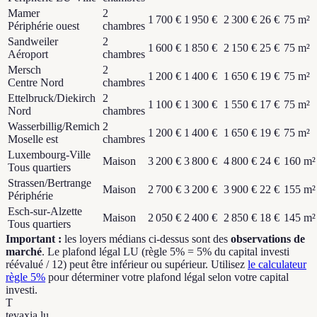
Mamer
2
1 700 €
1 950 €
2 300 €
26
€
75
m²
Périphérie ouest
chambres
Sandweiler
2
1 600 €
1 850 €
2 150 €
25
€
75
m²
Aéroport
chambres
Mersch
2
1 200 €
1 400 €
1 650 €
19
€
75
m²
Centre Nord
chambres
Ettelbruck/Diekirch
2
1 100 €
1 300 €
1 550 €
17
€
75
m²
Nord
chambres
Wasserbillig/Remich
2
1 200 €
1 400 €
1 650 €
19
€
75
m²
Moselle est
chambres
Luxembourg-Ville
Maison
3 200 €
3 800 €
4 800 €
24
€
160
m²
Tous quartiers
Strassen/Bertrange
Maison
2 700 €
3 200 €
3 900 €
22
€
155
m²
Périphérie
Esch-sur-Alzette
Maison
2 050 €
2 400 €
2 850 €
18
€
145
m²
Tous quartiers
Important :
les loyers médians ci-dessus sont des
observations de
marché
. Le plafond légal LU (règle 5% = 5% du capital investi
réévalué / 12) peut être inférieur ou supérieur. Utilisez
le calculateur
règle 5%
pour déterminer votre plafond légal selon votre capital
investi.
T
tevaxia
.lu