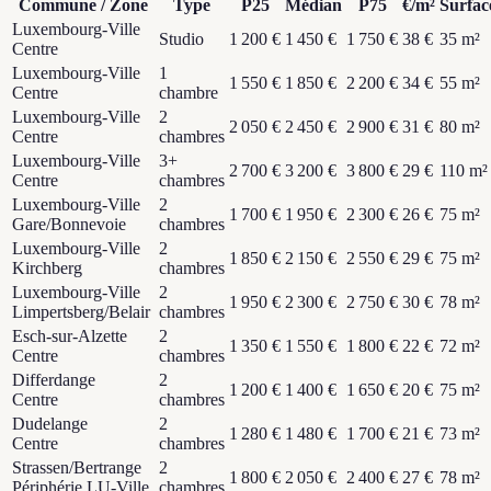
Commune / Zone
Type
P25
Médian
P75
€/m²
Surfac
Luxembourg-Ville
Studio
1 200 €
1 450 €
1 750 €
38
€
35
m²
Centre
Luxembourg-Ville
1
1 550 €
1 850 €
2 200 €
34
€
55
m²
Centre
chambre
Luxembourg-Ville
2
2 050 €
2 450 €
2 900 €
31
€
80
m²
Centre
chambres
Luxembourg-Ville
3+
2 700 €
3 200 €
3 800 €
29
€
110
m²
Centre
chambres
Luxembourg-Ville
2
1 700 €
1 950 €
2 300 €
26
€
75
m²
Gare/Bonnevoie
chambres
Luxembourg-Ville
2
1 850 €
2 150 €
2 550 €
29
€
75
m²
Kirchberg
chambres
Luxembourg-Ville
2
1 950 €
2 300 €
2 750 €
30
€
78
m²
Limpertsberg/Belair
chambres
Esch-sur-Alzette
2
1 350 €
1 550 €
1 800 €
22
€
72
m²
Centre
chambres
Differdange
2
1 200 €
1 400 €
1 650 €
20
€
75
m²
Centre
chambres
Dudelange
2
1 280 €
1 480 €
1 700 €
21
€
73
m²
Centre
chambres
Strassen/Bertrange
2
1 800 €
2 050 €
2 400 €
27
€
78
m²
Périphérie LU-Ville
chambres