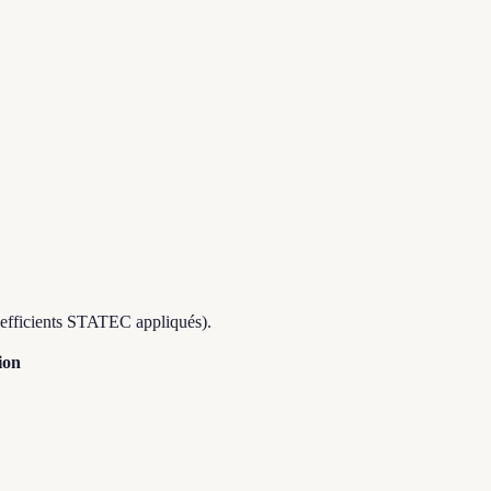
coefficients STATEC appliqués).
ion