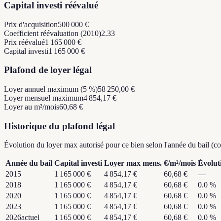
Capital investi réévalué
Prix d'acquisition
500 000 €
Coefficient réévaluation (2010)
2.33
Prix réévalué
1 165 000 €
Capital investi
1 165 000 €
Plafond de loyer légal
Loyer annuel maximum (5 %)
58 250,00 €
Loyer mensuel maximum
4 854,17 €
Loyer au m²/mois
60,68 €
Historique du plafond légal
Évolution du loyer max autorisé pour ce bien selon l'année du bail (
Année du bail
Capital investi
Loyer max mens.
€/m²/mois
Évolut
2015
1 165 000 €
4 854,17 €
60,68 €
—
2018
1 165 000 €
4 854,17 €
60,68 €
0.0
%
2020
1 165 000 €
4 854,17 €
60,68 €
0.0
%
2023
1 165 000 €
4 854,17 €
60,68 €
0.0
%
2026
actuel
1 165 000 €
4 854,17 €
60,68 €
0.0
%