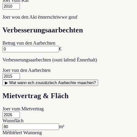
Joer vum Kaf
Joer wou den Akt ënnerschriwwe gouf
Verbesserungsaarbechten
Betrag vun den Aarbechten
€
Verbesserungsaarbechten (ouni lafend Ënnerhalt)
Joer vun den Aarbechten
▶
Wat wann ech zousätzlech Aarbechte maachen?
Mietvertrag & Fläch
Joer vum Mietvertrag
Wunnfläch
m²
Méibléiert Wunneng