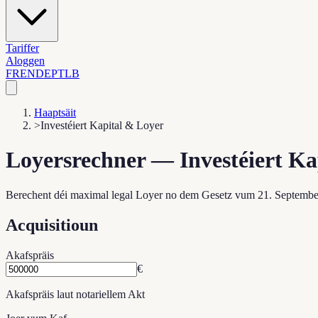
Tariffer
Aloggen
FR
EN
DE
PT
LB
Haaptsäit
>
Investéiert Kapital & Loyer
Loyersrechner — Investéiert Ka
Berechent déi maximal legal Loyer no dem Gesetz vum 21. Septemb
Acquisitioun
Akafspräis
€
Akafspräis laut notariellem Akt