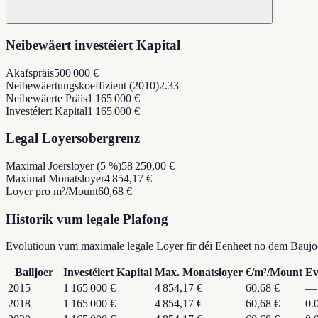
Neibewäert investéiert Kapital
Akafspräis
500 000 €
Neibewäertungskoeffizient (2010)
2.33
Neibewäerte Präis
1 165 000 €
Investéiert Kapital
1 165 000 €
Legal Loyersobergrenz
Maximal Joersloyer (5 %)
58 250,00 €
Maximal Monatsloyer
4 854,17 €
Loyer pro m²/Mount
60,68 €
Historik vum legale Plafong
Evolutioun vum maximale legale Loyer fir déi Eenheet no dem Baujo
Bailjoer
Investéiert Kapital
Max. Monatsloyer
€/m²/Mount
Ev
2015
1 165 000 €
4 854,17 €
60,68 €
—
2018
1 165 000 €
4 854,17 €
60,68 €
0.