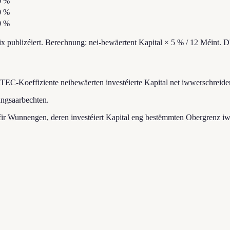
0
%
0
%
0
%
x publizéiert. Berechnung: nei-bewäertent Kapital × 5 % / 12 Méint. 
EC-Koeffiziente neibewäerten investéierte Kapital net iwwerschreide
ungsaarbechten.
ir Wunnengen, deren investéiert Kapital eng bestëmmten Obergrenz iw