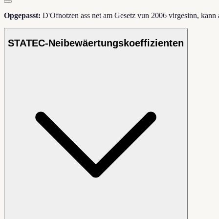
Opgepasst:
D'Ofnotzen ass net am Gesetz vun 2006 virgesinn, kann
STATEC-Neibewäertungskoeffizienten