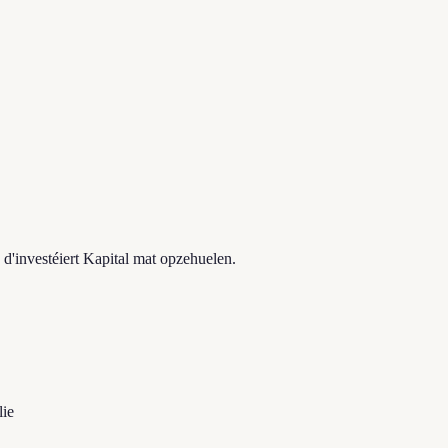
 d'investéiert Kapital mat opzehuelen.
lie