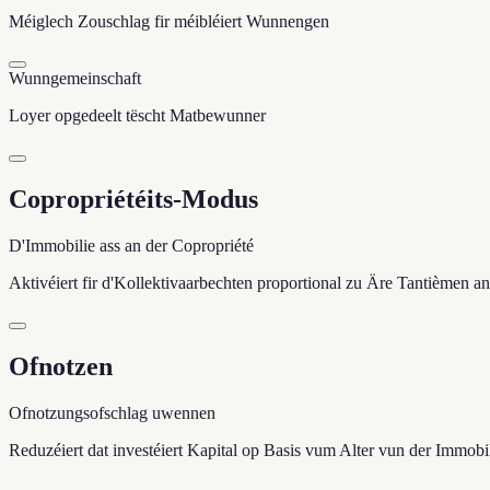
Méiglech Zouschlag fir méibléiert Wunnengen
Wunngemeinschaft
Loyer opgedeelt tëscht Matbewunner
Copropriétéits-Modus
D'Immobilie ass an der Copropriété
Aktivéiert fir d'Kollektivaarbechten proportional zu Äre Tantièmen an
Ofnotzen
Ofnotzungsofschlag uwennen
Reduzéiert dat investéiert Kapital op Basis vum Alter vun der Immobi