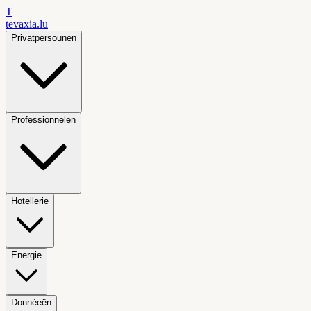
T
tevaxia
.lu
Privatpersounen
Professionnelen
Hotellerie
Energie
Donnéeën