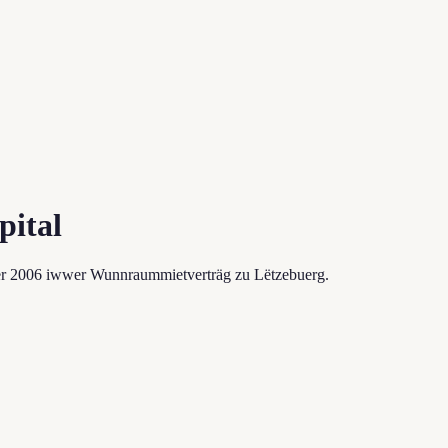
pital
er 2006 iwwer Wunnraummietverträg zu Lëtzebuerg.