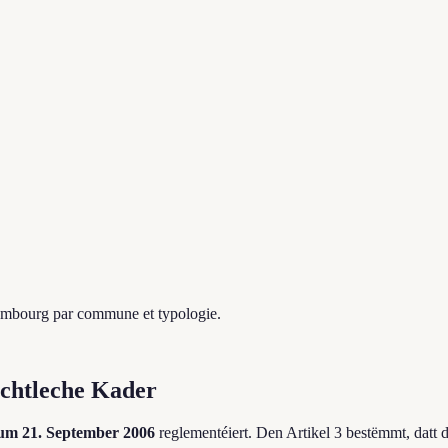
xembourg par commune et typologie.
echtleche Kader
vum 21. September 2006
reglementéiert. Den Artikel 3 bestëmmt, datt 