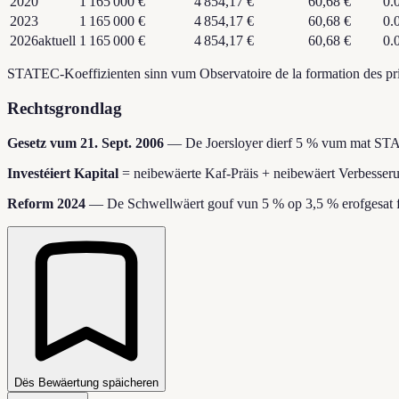
2020
1 165 000 €
4 854,17 €
60,68 €
0.
2023
1 165 000 €
4 854,17 €
60,68 €
0.
2026
aktuell
1 165 000 €
4 854,17 €
60,68 €
0.
STATEC-Koeffizienten sinn vum Observatoire de la formation des pri
Rechtsgrondlag
Gesetz vum 21. Sept. 2006
—
De Joersloyer dierf 5 % vum mat STAT
Investéiert Kapital
=
neibewäerte Kaf-Präis + neibewäert Verbesser
Reform 2024
—
De Schwellwäert gouf vun 5 % op 3,5 % erofgesat f
Dës Bewäertung späicheren