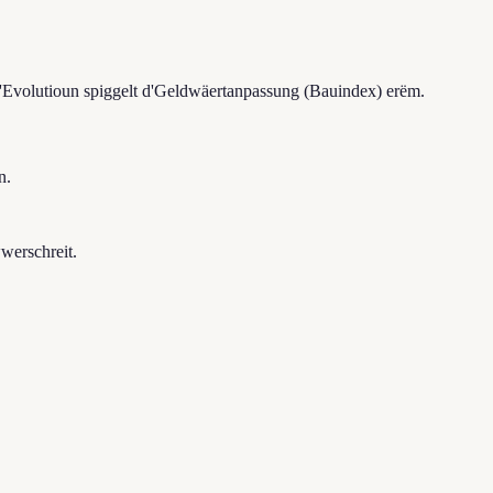
D'Evolutioun spiggelt d'Geldwäertanpassung (Bauindex) erëm.
n.
werschreit.