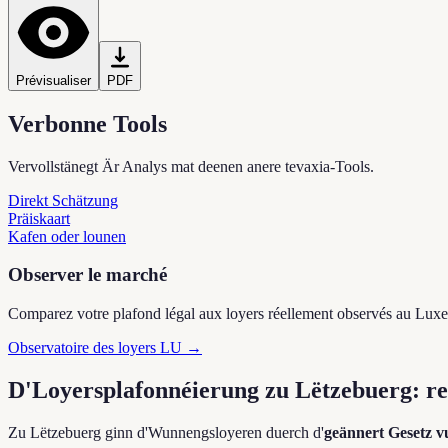
Prévisualiser
PDF
Verbonne Tools
Vervollstänegt Är Analys mat deenen anere tevaxia-Tools.
Direkt Schätzung
Präiskaart
Kafen oder lounen
Observer le marché
Comparez votre plafond légal aux loyers réellement observés au Lu
Observatoire des loyers LU →
D'Loyersplafonnéierung zu Lëtzebuerg: r
Zu Lëtzebuerg ginn d'Wunnengsloyeren duerch d'
geännert Gesetz 