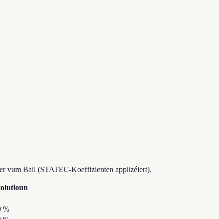
er vum Bail (STATEC-Koeffizienten applizéiert).
olutioun
0
%