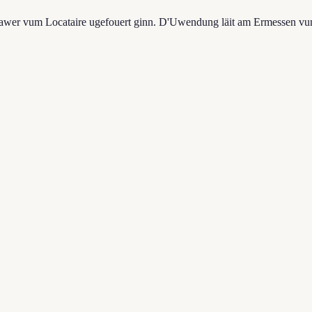
 awer vum Locataire ugefouert ginn. D'Uwendung läit am Ermessen vum