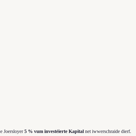
de Joersloyer
5 % vum investéierte Kapital
net iwwerschraide dierf.