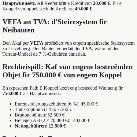
Haaptwunnsëtz
. All Keefer kritt e Kredit vun
20.000 €
. Fir e
Koppel verdoppelt sech de Kredit op
40.000 €
.
VEFA an TVA: d'Steiersystem fir
Neibauten
Den Akaf per
VEFA
profitéiert vun engem spezifesche Steiersystem
zu Lëtzebuerg. Den Bauteil ënnerläit der
TVA
, während den
Terrain-Undeel de 7 %-Gebühren ënnerläit.
Rechbeispill: Kaf vun engem besteeënden
Objet fir 750.000 € vun engem Koppel
En typeschen Fall: E Koppel keeft eng besteeënd Wunneng fir
750.000 €
als Haaptwunnsëtz:
Enregistréierungsgebühren (6 %): 45.000 €
Transkriptioun (1 %): 7.500 €
Bruttogebühren: 52.500 €
Bëllegen Akt (2 × 20.000 €): -40.000 €
Nettogebühren: 12.500 €