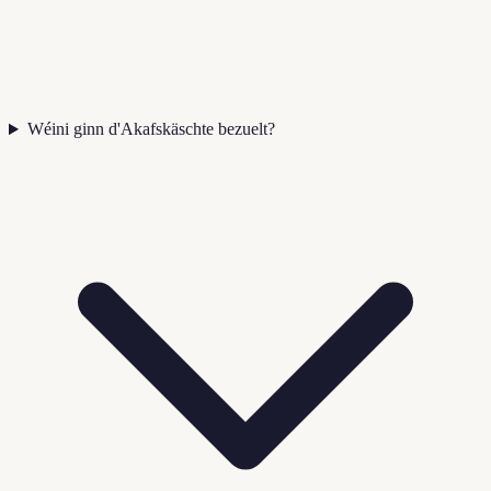
Wéini ginn d'Akafskäschte bezuelt?