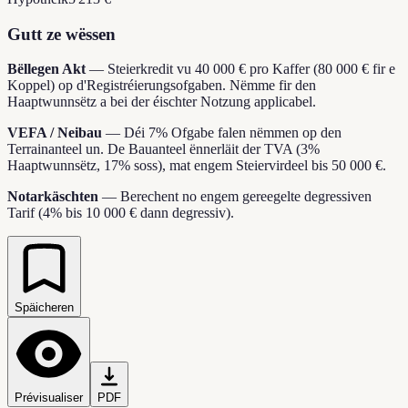
Gutt ze wëssen
Bëllegen Akt
—
Steierkredit vu 40 000 € pro Kaffer (80 000 € fir e
Koppel) op d'Registréierungsofgaben. Nëmme fir den
Haaptwunnsëtz a bei der éischter Notzung applicabel.
VEFA / Neibau
—
Déi 7% Ofgabe falen nëmmen op den
Terrainanteel un. De Bauanteel ënnerläit der TVA (3%
Haaptwunnsëtz, 17% soss), mat engem Steiervirdeel bis 50 000 €.
Notarkäschten
—
Berechent no engem gereegelte degressiven
Tarif (4% bis 10 000 € dann degressiv).
Späicheren
Prévisualiser
PDF