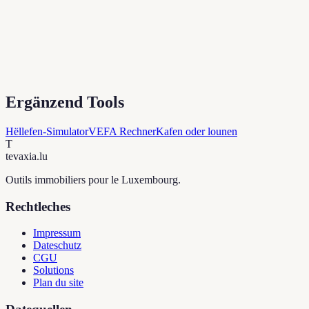
Ergänzend Tools
Hëllefen-Simulator
VEFA Rechner
Kafen oder lounen
T
tevaxia
.lu
Outils immobiliers pour le Luxembourg.
Rechtleches
Impressum
Dateschutz
CGU
Solutions
Plan du site