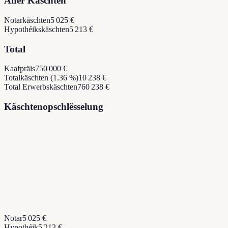
Aner Käschten
Notarkäschten
5 025 €
Hypothéikskäschten
5 213 €
Total
Kaafpräis
750 000 €
Totalkäschten (1.36 %)
10 238 €
Total Erwerbskäschten
760 238 €
Käschtenopschlësselung
Notar
5 025 €
Hypothéik
5 213 €