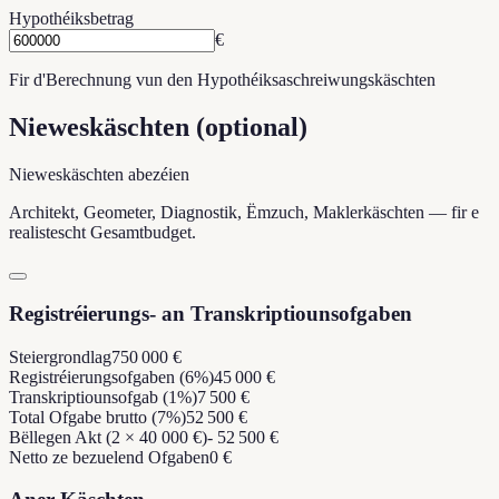
Hypothéiksbetrag
€
Fir d'Berechnung vun den Hypothéiksaschreiwungskäschten
Nieweskäschten (optional)
Nieweskäschten abezéien
Architekt, Geometer, Diagnostik, Ëmzuch, Maklerkäschten — fir e
realistescht Gesamtbudget.
Registréierungs- an Transkriptiounsofgaben
Steiergrondlag
750 000 €
Registréierungsofgaben (6%)
45 000 €
Transkriptiounsofgab (1%)
7 500 €
Total Ofgabe brutto (7%)
52 500 €
Bëllegen Akt (2 × 40 000 €)
- 52 500 €
Netto ze bezuelend Ofgaben
0 €