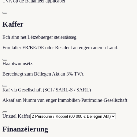
TVA op de Bauanteel applicabel
Kaffer
Ech sinn net Lëtzebuerger steiersässeg
Frontalier FR/BE/DE oder Resident an engem aneren Land.
Haaptwunnsëtz
Berechtegt zum Bëllegen Akt an 3% TVA
Kaf via Gesellschaft (SCI / SARL-S / SARL)
Akaaf am Numm vun enger Immobilien-Patrimoine-Gesellschaft
Unzuel Kaffer
Finanzéierung