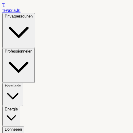
T
tevaxia
.lu
Privatpersounen
Professionnelen
Hotellerie
Energie
Donnéeën