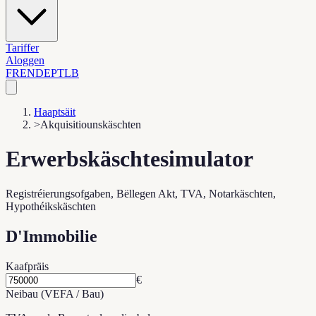
Tariffer
Aloggen
FR
EN
DE
PT
LB
Haaptsäit
>
Akquisitiounskäschten
Erwerbskäschtesimulator
Registréierungsofgaben, Bëllegen Akt, TVA, Notarkäschten,
Hypothéikskäschten
D'Immobilie
Kaafpräis
€
Neibau (VEFA / Bau)