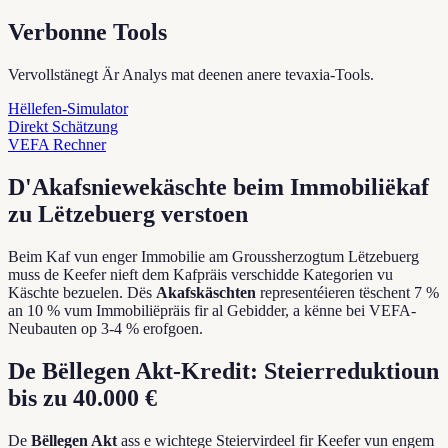
Verbonne Tools
Vervollstänegt Är Analys mat deenen anere tevaxia-Tools.
Hëllefen-Simulator
Direkt Schätzung
VEFA Rechner
D'Akafsniewekäschte beim Immobiliëkaf
zu Lëtzebuerg verstoen
Beim Kaf vun enger Immobilie am Groussherzogtum Lëtzebuerg
muss de Keefer nieft dem Kafpräis verschidde Kategorien vu
Käschte bezuelen. Dës
Akafskäschten
representéieren tëschent 7 %
an 10 % vum Immobiliëpräis fir al Gebidder, a kënne bei VEFA-
Neubauten op 3-4 % erofgoen.
De Bëllegen Akt-Kredit: Steierreduktioun
bis zu 40.000 €
De
Bëllegen Akt
ass e wichtege Steiervirdeel fir Keefer vun engem