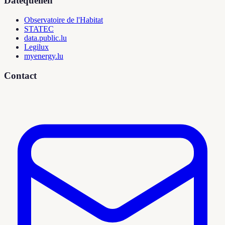
Datequellen
Observatoire de l'Habitat
STATEC
data.public.lu
Legilux
myenergy.lu
Contact