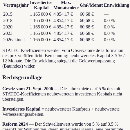
Investiertes
Max.
Vertragsjahr
€/m²/Monat
Entwicklung
Kapital
Monatsmiete
2015
1 165 000 €
4 854,17 €
60,68 €
—
2018
1 165 000 €
4 854,17 €
60,68 €
0.0
%
2020
1 165 000 €
4 854,17 €
60,68 €
0.0
%
2023
1 165 000 €
4 854,17 €
60,68 €
0.0
%
2026
aktuell
1 165 000 €
4 854,17 €
60,68 €
0.0
%
STATEC-Koeffizienten werden vom Observatoire de la formation
des prix veröffentlicht. Berechnung: neubewertetes Kapital × 5 % /
12 Monate. Die Entwicklung spiegelt die Geldwertanpassung
(Bauindex) wider.
Rechtsgrundlage
Gesetz vom 21. Sept. 2006
—
Die Jahresmiete darf 5 % des mit
STATEC-Koeffizienten neubewerteten investierten Kapitals nicht
übersteigen.
Investiertes Kapital
=
neubewerteter Kaufpreis + neubewertete
Verbesserungsarbeiten.
Reform 2024
—
Der Schwellenwert wurde von 5 % auf 3,5 %
gesenkt für Wohnungen, deren investiertes Kapital eine bestimmte