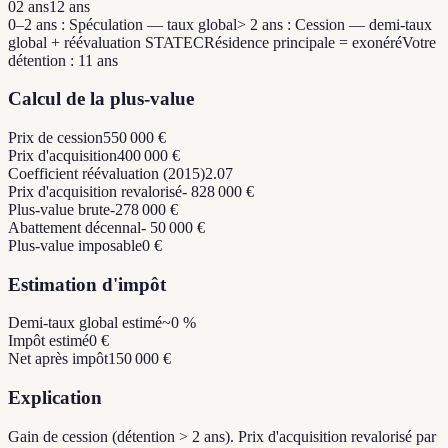
0
2 ans
12 ans
0–2 ans : Spéculation — taux global
> 2 ans : Cession — demi-taux
global + réévaluation STATEC
Résidence principale = exonéré
Votre
détention : 11 ans
Calcul de la plus-value
Prix de cession
550 000 €
Prix d'acquisition
400 000 €
Coefficient réévaluation (2015)
2.07
Prix d'acquisition revalorisé
- 828 000 €
Plus-value brute
-278 000 €
Abattement décennal
- 50 000 €
Plus-value imposable
0 €
Estimation d'impôt
Demi-taux global estimé
~0 %
Impôt estimé
0 €
Net après impôt
150 000 €
Explication
Gain de cession (détention > 2 ans). Prix d'acquisition revalorisé par