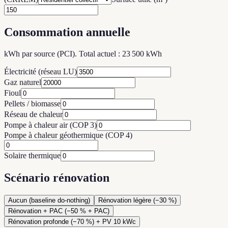
Consommation annuelle
kWh par source (PCI). Total actuel : 23 500 kWh
Électricité (réseau LU)
Gaz naturel
Fioul
Pellets / biomasse
Réseau de chaleur
Pompe à chaleur air (COP 3)
Pompe à chaleur géothermique (COP 4)
Solaire thermique
Scénario rénovation
Aucun (baseline do-nothing)
Rénovation légère (−30 %)
Rénovation + PAC (−50 % + PAC)
Rénovation profonde (−70 %) + PV 10 kWc