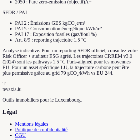
2050
:
Parc zéro-émission (objectif)
A+
SFDR / PAI
PAI 2 : Émissions GES kgCO₂e/m²
PAI 5 : Consommation énergétique kWh/m²
PAI 17 : Exposition fossiles (gaz/fioul %)
Art. 8/9 : reporting trajectoire 1,5 °C
Analyse indicative. Pour un reporting SFDR officiel, consultez votre
Risk Officer + auditeur ESG agréé. Les trajectoires CRREM v3.0
(2024) sont les pathways 1,5 °C Paris-aligned pour les moyennes
EU. Pour un asset spécifique LU, la trajectoire carbone peut être
plus permissive grâce au grid 79 gCO₂/kWh vs EU 244.
T
tevaxia
.lu
Outils immobiliers pour le Luxembourg.
Légal
Mentions légales
Politique de confidentialité
CGU