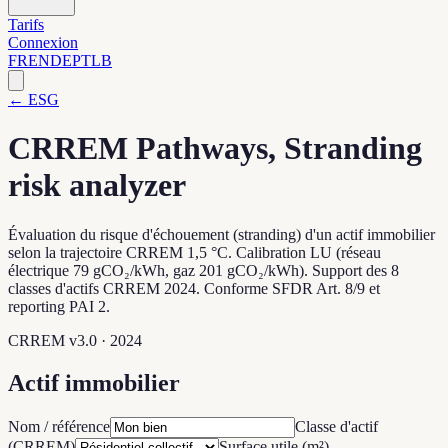
Tarifs
Connexion
FR
EN
DE
PT
LB
← ESG
CRREM Pathways, Stranding
risk analyzer
Évaluation du risque d'échouement (stranding) d'un actif immobilier
selon la trajectoire CRREM 1,5 °C. Calibration LU (réseau
électrique 79 gCO₂/kWh, gaz 201 gCO₂/kWh). Support des 8
classes d'actifs CRREM 2024. Conforme SFDR Art. 8/9 et
reporting PAI 2.
CRREM v3.0 · 2024
Actif immobilier
Nom / référence
Classe d'actif
(CRREM)
Surface utile (m²)