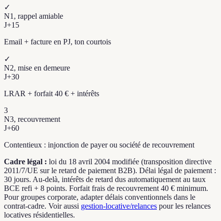
✓
N1, rappel amiable
J+
15
Email + facture en PJ, ton courtois
✓
N2, mise en demeure
J+
30
LRAR + forfait 40 € + intérêts
3
N3, recouvrement
J+
60
Contentieux : injonction de payer ou société de recouvrement
Cadre légal :
loi du 18 avril 2004 modifiée (transposition directive
2011/7/UE sur le retard de paiement B2B). Délai légal de paiement :
30 jours. Au-delà, intérêts de retard dus automatiquement au taux
BCE refi + 8 points. Forfait frais de recouvrement 40 € minimum.
Pour groupes corporate, adapter délais conventionnels dans le
contrat-cadre. Voir aussi
gestion-locative/relances
pour les relances
locatives résidentielles.