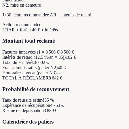
N2, mise en demeure
J+30, lettre recommandée AR + intérêts de retard
Action recommandée
LRAR + forfait 40 € + intérêts
Montant total réclamé
Factures impayées (1 × 8 500 €)
8 500 €
Intérêts de retard (12.5 %/an × 35j)
102 €
Total dû + intérêts
8 602 €
Frais administratifs (palier N2)
40 €
Honoraires avocat (palier N3)
—
TOTAL À RÉCLAMER
8 642 €
Probabilité de recouvrement
Taux de réussite estimé
55 %
Espérance de récupération
4 753 €
Risque de dépréciation
3 889 €
Calendrier des paliers