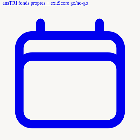
ans
TRI fonds propres + exit
Score go/no-go