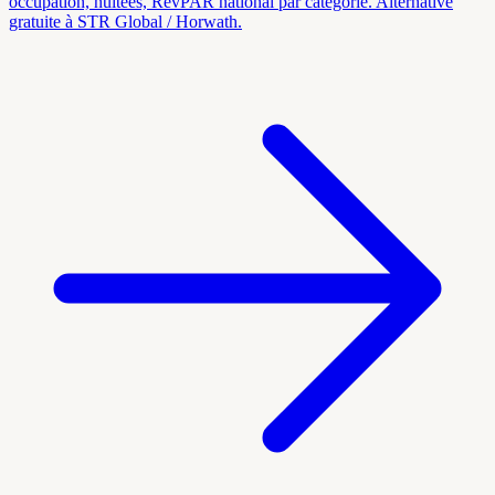
occupation, nuitées, RevPAR national par catégorie. Alternative
gratuite à STR Global / Horwath.