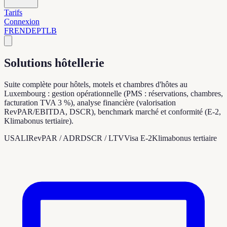
Tarifs
Connexion
FR
EN
DE
PT
LB
Solutions hôtellerie
Suite complète pour hôtels, motels et chambres d'hôtes au
Luxembourg : gestion opérationnelle (PMS : réservations, chambres,
facturation TVA 3 %), analyse financière (valorisation
RevPAR/EBITDA, DSCR), benchmark marché et conformité (E-2,
Klimabonus tertiaire).
USALI
RevPAR / ADR
DSCR / LTV
Visa E-2
Klimabonus tertiaire