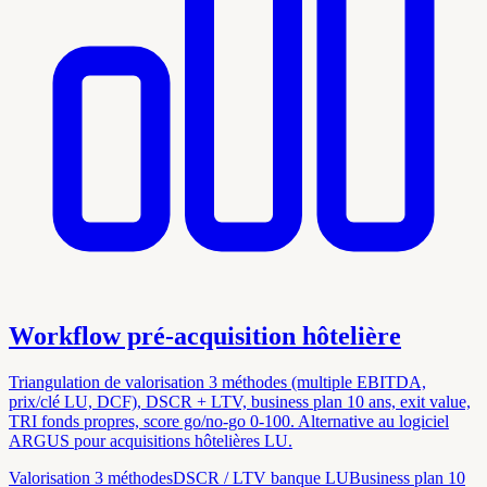
Workflow pré-acquisition hôtelière
Triangulation de valorisation 3 méthodes (multiple EBITDA,
prix/clé LU, DCF), DSCR + LTV, business plan 10 ans, exit value,
TRI fonds propres, score go/no-go 0-100. Alternative au logiciel
ARGUS pour acquisitions hôtelières LU.
Valorisation 3 méthodes
DSCR / LTV banque LU
Business plan 10