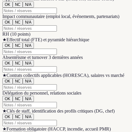
OK
NC
N/A
Impact communautaire (emploi local, événements, partenariats)
OK
NC
N/A
RH
(
10 points
)
★
Effectif total (FTE) et pyramide hiérarchique
OK
NC
N/A
Absentéisme et turnover 3 dernières années
OK
NC
N/A
★
Contrats collectifs applicables (HORESCA), salaires vs marché
OK
NC
N/A
Délégation du personnel, relations sociales
OK
NC
N/A
★
Clés de staff, identification des profils critiques (DG, chef)
OK
NC
N/A
★
Formation obligatoire (HACCP, incendie, accueil PMR)