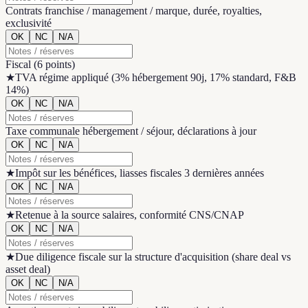
Contrats franchise / management / marque, durée, royalties,
exclusivité
OK
NC
N/A
Fiscal
(
6 points
)
★
TVA régime appliqué (3% hébergement 90j, 17% standard, F&B
14%)
OK
NC
N/A
Taxe communale hébergement / séjour, déclarations à jour
OK
NC
N/A
★
Impôt sur les bénéfices, liasses fiscales 3 dernières années
OK
NC
N/A
★
Retenue à la source salaires, conformité CNS/CNAP
OK
NC
N/A
★
Due diligence fiscale sur la structure d'acquisition (share deal vs
asset deal)
OK
NC
N/A