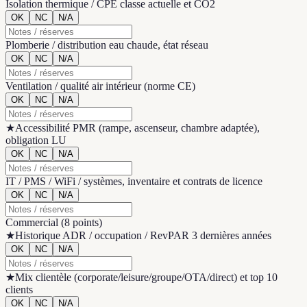
Isolation thermique / CPE classe actuelle et CO2
OK
NC
N/A
Plomberie / distribution eau chaude, état réseau
OK
NC
N/A
Ventilation / qualité air intérieur (norme CE)
OK
NC
N/A
★
Accessibilité PMR (rampe, ascenseur, chambre adaptée),
obligation LU
OK
NC
N/A
IT / PMS / WiFi / systèmes, inventaire et contrats de licence
OK
NC
N/A
Commercial
(
8 points
)
★
Historique ADR / occupation / RevPAR 3 dernières années
OK
NC
N/A
★
Mix clientèle (corporate/leisure/groupe/OTA/direct) et top 10
clients
OK
NC
N/A