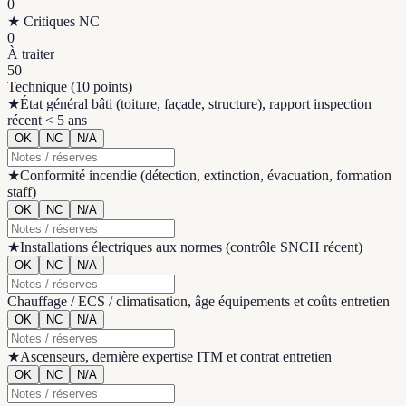
0
★ Critiques NC
0
À traiter
50
Technique
(
10 points
)
★
État général bâti (toiture, façade, structure), rapport inspection
récent < 5 ans
OK
NC
N/A
★
Conformité incendie (détection, extinction, évacuation, formation
staff)
OK
NC
N/A
★
Installations électriques aux normes (contrôle SNCH récent)
OK
NC
N/A
Chauffage / ECS / climatisation, âge équipements et coûts entretien
OK
NC
N/A
★
Ascenseurs, dernière expertise ITM et contrat entretien
OK
NC
N/A