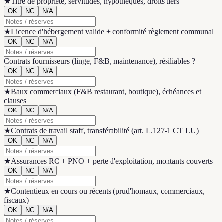
★
Titre de propriété, servitudes, hypothèques, droits tiers
OK
NC
N/A
★
Licence d'hébergement valide + conformité règlement communal
OK
NC
N/A
Contrats fournisseurs (linge, F&B, maintenance), résiliables ?
OK
NC
N/A
★
Baux commerciaux (F&B restaurant, boutique), échéances et
clauses
OK
NC
N/A
★
Contrats de travail staff, transférabilité (art. L.127-1 CT LU)
OK
NC
N/A
★
Assurances RC + PNO + perte d'exploitation, montants couverts
OK
NC
N/A
★
Contentieux en cours ou récents (prud'homaux, commerciaux,
fiscaux)
OK
NC
N/A