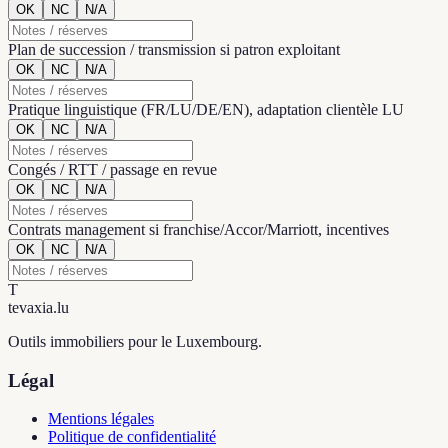
OK
NC
N/A
Plan de succession / transmission si patron exploitant
OK
NC
N/A
Pratique linguistique (FR/LU/DE/EN), adaptation clientèle LU
OK
NC
N/A
Congés / RTT / passage en revue
OK
NC
N/A
Contrats management si franchise/Accor/Marriott, incentives
OK
NC
N/A
T
tevaxia
.lu
Outils immobiliers pour le Luxembourg.
Légal
Mentions légales
Politique de confidentialité