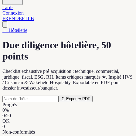
Tarifs
Connexion
FR
EN
DE
PT
LB
← Hôtellerie
Due diligence hôtelière, 50
points
Checklist exhaustive pré-acquisition : technique, commercial,
juridique, fiscal, ESG, RH. Items critiques marqués ★. Inspiré HVS
/ Cushman & Wakefield Hospitality. Exportable en PDF pour
dossier investisseur/banquier.
📄 Exporter PDF
Progrès
0
%
0
/
50
OK
0
Non-conformités