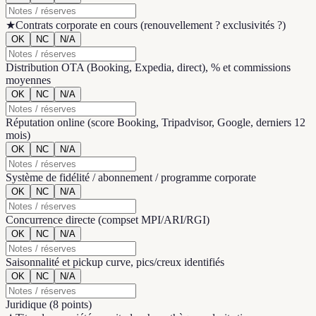
★
Contrats corporate en cours (renouvellement ? exclusivités ?)
OK
NC
N/A
Distribution OTA (Booking, Expedia, direct), % et commissions
moyennes
OK
NC
N/A
Réputation online (score Booking, Tripadvisor, Google, derniers 12
mois)
OK
NC
N/A
Système de fidélité / abonnement / programme corporate
OK
NC
N/A
Concurrence directe (compset MPI/ARI/RGI)
OK
NC
N/A
Saisonnalité et pickup curve, pics/creux identifiés
OK
NC
N/A
Juridique
(
8 points
)