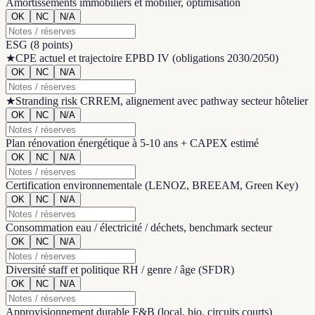
Amortissements immobiliers et mobilier, optimisation
OK
NC
N/A
ESG
(
8 points
)
★
CPE actuel et trajectoire EPBD IV (obligations 2030/2050)
OK
NC
N/A
★
Stranding risk CRREM, alignement avec pathway secteur hôtelier
OK
NC
N/A
Plan rénovation énergétique à 5-10 ans + CAPEX estimé
OK
NC
N/A
Certification environnementale (LENOZ, BREEAM, Green Key)
OK
NC
N/A
Consommation eau / électricité / déchets, benchmark secteur
OK
NC
N/A
Diversité staff et politique RH / genre / âge (SFDR)
OK
NC
N/A
Approvisionnement durable F&B (local, bio, circuits courts)