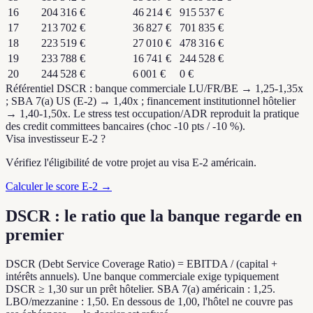
16
204 316 €
46 214 €
915 537 €
17
213 702 €
36 827 €
701 835 €
18
223 519 €
27 010 €
478 316 €
19
233 788 €
16 741 €
244 528 €
20
244 528 €
6 001 €
0 €
Référentiel DSCR : banque commerciale LU/FR/BE → 1,25-1,35x
; SBA 7(a) US (E-2) → 1,40x ; financement institutionnel hôtelier
→ 1,40-1,50x. Le stress test occupation/ADR reproduit la pratique
des credit committees bancaires (choc -10 pts / -10 %).
Visa investisseur E-2 ?
Vérifiez l'éligibilité de votre projet au visa E-2 américain.
Calculer le score E-2 →
DSCR : le ratio que la banque regarde en
premier
DSCR (Debt Service Coverage Ratio) = EBITDA / (capital +
intérêts annuels). Une banque commerciale exige typiquement
DSCR ≥ 1,30 sur un prêt hôtelier. SBA 7(a) américain : 1,25.
LBO/mezzanine : 1,50. En dessous de 1,00, l'hôtel ne couvre pas