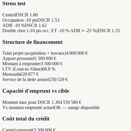
Stress test
Central
DSCR 1.80
Occupation -10 pts
DSCR 1.53
ADR -10 %
DSCR 1.62
Double choc (-10 pts occ. ET -10 % ADR ≈ -25 %)
DSCR 1.35
Structure de financement
Total projet (acquisition + travaux)
4 800 000 €
Apport personnel
1 500 000 €
Montant à emprunter
3 300 000 €
LTV (Loan-to-Value)
68.8 %
Mensualité
20 877 €
Service de la dette annuel
250 529 €
Capacité d'emprunt vs cible
Montant max pour DSCR 1.30
4 559 580 €
Vs montant emprunté actuel
OK — marge disponible
Coût total du crédit
Capital emprunté
3 300 000 €