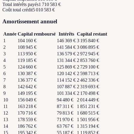
Total intérêts payés
1 710 583 €
Coût total crédit
5 010 583 €
Amortissement annuel
Année
Capital remboursé
Intérêts
Capital restant
1
104 160 €
146 369 €
3 195 840 €
2
108 945 €
141 584 €
3 086 895 €
3
113 950 €
136 579 €
2 972 945 €
4
119 185 €
131 344 €
2 853 760 €
5
124 660 €
125 869 €
2 729 100 €
6
130 387 €
120 142 €
2 598 713 €
7
136 377 €
114 152 €
2 462 336 €
8
142 642 €
107 887 €
2 319 693 €
9
149 195 €
101 334 €
2 170 498 €
10
156 049 €
94 480 €
2 014 449 €
11
163 218 €
87 311 €
1 851 231 €
12
170 716 €
79 813 €
1 680 515 €
13
178 559 €
71 970 €
1 501 956 €
14
186 762 €
63 767 €
1 315 194 €
15
195 342 €
55 187 €
1 119 852 €