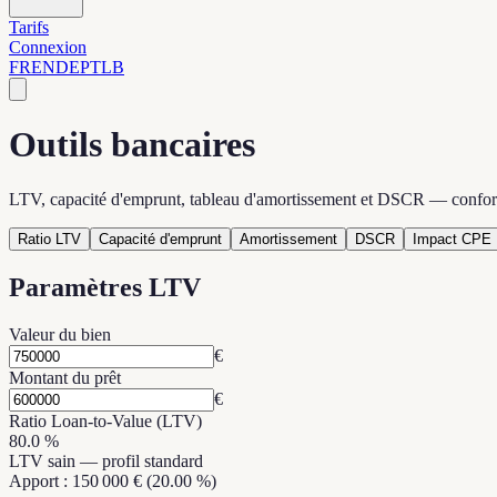
Tarifs
Connexion
FR
EN
DE
PT
LB
Outils bancaires
LTV, capacité d'emprunt, tableau d'amortissement et DSCR — confo
Ratio LTV
Capacité d'emprunt
Amortissement
DSCR
Impact CPE
Paramètres LTV
Valeur du bien
€
Montant du prêt
€
Ratio Loan-to-Value (LTV)
80.0
%
LTV sain — profil standard
Apport
:
150 000 €
(
20.00 %
)