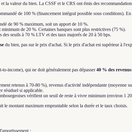
êt et la valeur du bien. La CSSF et le CRS ont émis des recommandation
andé de 100 % (financement intégral possible sous conditions). En 
dé de 90 % maximum, soit un apport de 10 %.
 minimum de 20 %. Certaines banques sont plus restrictives (75 %).
ois des seuils à 70 % LTV et des taux majorés de 20 à 50 bps.
se
du bien, pas sur le prix d'achat. Si le prix d'achat est supérieur à l'ex
t-to-income), qui ne doit généralement pas dépasser
40 % des revenus
alement retenus à 70-80 %), revenus d'activité indépendante (moyenne su
r résiduel si applicable.
xembourgeoises vérifient un seuil de reste à vivre minimum (environ 1
it le montant maximum empruntable selon la durée et le taux choisis.
'amortissement :