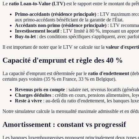
Le
ratio Loan-to-Value (LTV)
est le rapport entre le montant du pr
Primo-accédants (résidence principale)
: LTV maximum recomm
aux primo-accédants bénéficiant de la garantie de l'État.
Accédants non-primo (résidence principale)
: LTV recomman
Investissement locatif
: LTV limité à 80 %, imposant un apport
Buy-to-let
: des conditions spécifiques s'appliquent, avec parf
Il est important de noter que le LTV se calcule sur la
valeur d'experti
Capacité d'emprunt et règle des 40 %
La capacité d'emprunt est déterminée par le
ratio d'endettement
(deb
certains pays voisins (35 % en France, 33 % en Belgique).
Revenus pris en compte
: salaire net, revenus locatifs (génér
Charges déduites
: crédits en cours, pensions alimentaires, loye
Reste à vivre
: au-delà du ratio d'endettement, les banques lu
Notre simulateur calcule la mensualité maximale admissible et en dédu
Amortissement : constant vs progressif
Les banques luxembourgeoises proposent principalement deux types d