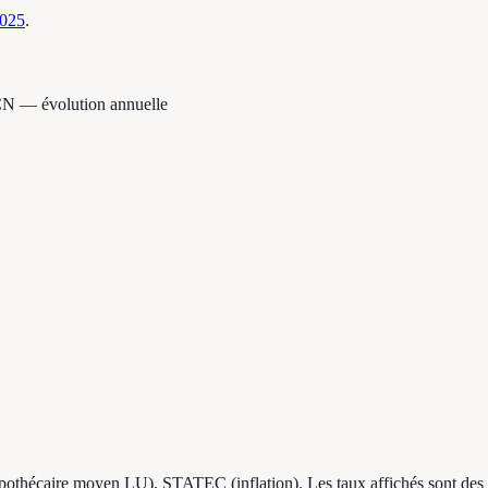
2025
.
CN — évolution annuelle
othécaire moyen LU), STATEC (inflation). Les taux affichés sont des