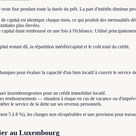
é reste fixe pendant toute la durée du prêt. La part d'intérêts diminue p
de capital est identique chaque mois, ce qui produit des mensualités déc
nitiales plus élevées.
le capital étant remboursé en une fois à l'échéance. Utilisé principalemen
l restant dû, la répartition intérêts/capital et le coût total du crédit.
s banques pour évaluer la capacité d'un bien locatif à couvrir le service de
ues luxembourgeoises pour un crédit immobilier locatif.
 les remboursements — situation à risque en cas de vacance ou d'imprév
éter le service de la dette sur ses revenus personnels.
ment 5 à 8 %), les charges non récupérables et une provision pour travau
ilier au Luxembourg