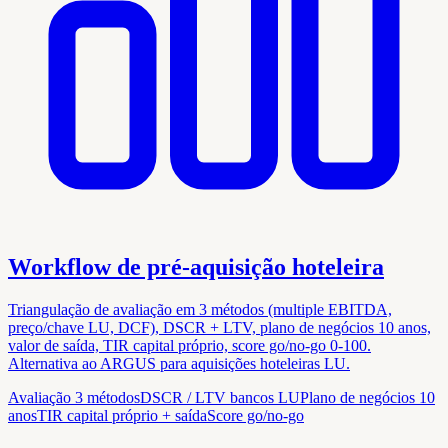
Workflow de pré-aquisição hoteleira
Triangulação de avaliação em 3 métodos (multiple EBITDA,
preço/chave LU, DCF), DSCR + LTV, plano de negócios 10 anos,
valor de saída, TIR capital próprio, score go/no-go 0-100.
Alternativa ao ARGUS para aquisições hoteleiras LU.
Avaliação 3 métodos
DSCR / LTV bancos LU
Plano de negócios 10
anos
TIR capital próprio + saída
Score go/no-go