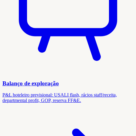
Balanço de exploração
P&L hoteleiro previsional: USALI flash, rácios staff/receita,
departmental profit, GOP, reserva FF&E.