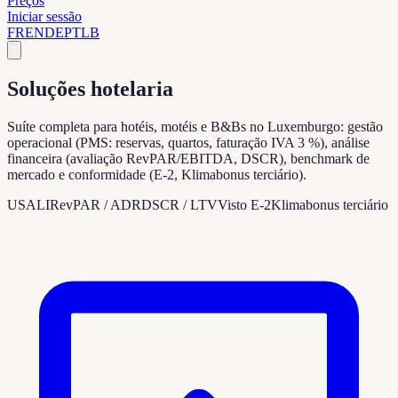
Preços
Iniciar sessão
FR
EN
DE
PT
LB
Soluções hotelaria
Suíte completa para hotéis, motéis e B&Bs no Luxemburgo: gestão
operacional (PMS: reservas, quartos, faturação IVA 3 %), análise
financeira (avaliação RevPAR/EBITDA, DSCR), benchmark de
mercado e conformidade (E-2, Klimabonus terciário).
USALI
RevPAR / ADR
DSCR / LTV
Visto E-2
Klimabonus terciário