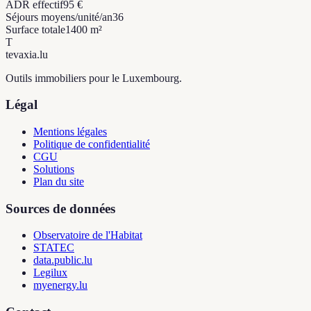
ADR effectif
95 €
Séjours moyens/unité/an
36
Surface totale
1400 m²
T
tevaxia
.lu
Outils immobiliers pour le Luxembourg.
Légal
Mentions légales
Politique de confidentialité
CGU
Solutions
Plan du site
Sources de données
Observatoire de l'Habitat
STATEC
data.public.lu
Legilux
myenergy.lu