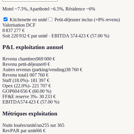
Motel ~7.5%, Aparthotel ~6.5%, Résidence ~6%
Kitchenette en unité
Petit-déjeuner inclus (+8% revenu)
Valorisation DCF
8 837 277 €
Soit 220 932 € par unité · EBITDA 574 423 € (57.00 %)
P&L exploitation annuel
Revenu chambres
969 000 €
Revenu petit-déjeuner
0 €
Autres revenus (parking/vending)
38 760 €
Revenu total
1 007 760 €
Staff (18.0%)
- 181 397 €
Opex (22.0%)
- 221 707 €
GOP
604 656 € (60.00 %)
FF&E reserve 3%
- 30 233 €
EBITDA
574 423 € (57.00 %)
Métriques exploitation
Nuits louées/unité/an
255 sur 365
RevPAR par unité
66 €