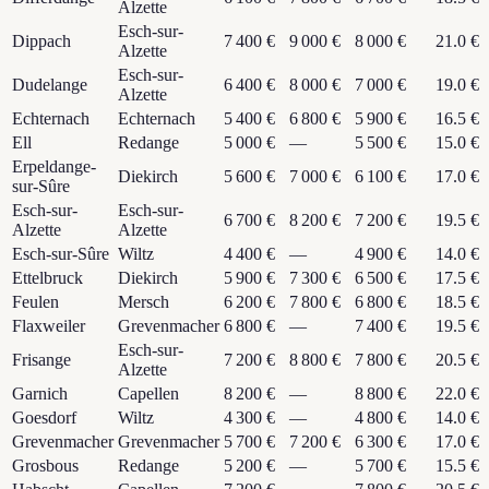
Alzette
Esch-sur-
Dippach
7 400 €
9 000 €
8 000 €
21.0 €
Alzette
Esch-sur-
Dudelange
6 400 €
8 000 €
7 000 €
19.0 €
Alzette
Echternach
Echternach
5 400 €
6 800 €
5 900 €
16.5 €
Ell
Redange
5 000 €
—
5 500 €
15.0 €
Erpeldange-
Diekirch
5 600 €
7 000 €
6 100 €
17.0 €
sur-Sûre
Esch-sur-
Esch-sur-
6 700 €
8 200 €
7 200 €
19.5 €
Alzette
Alzette
Esch-sur-Sûre
Wiltz
4 400 €
—
4 900 €
14.0 €
Ettelbruck
Diekirch
5 900 €
7 300 €
6 500 €
17.5 €
Feulen
Mersch
6 200 €
7 800 €
6 800 €
18.5 €
Flaxweiler
Grevenmacher
6 800 €
—
7 400 €
19.5 €
Esch-sur-
Frisange
7 200 €
8 800 €
7 800 €
20.5 €
Alzette
Garnich
Capellen
8 200 €
—
8 800 €
22.0 €
Goesdorf
Wiltz
4 300 €
—
4 800 €
14.0 €
Grevenmacher
Grevenmacher
5 700 €
7 200 €
6 300 €
17.0 €
Grosbous
Redange
5 200 €
—
5 700 €
15.5 €