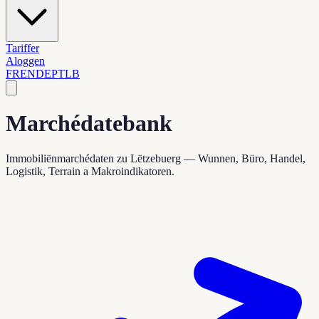
Tariffer
Aloggen
FR
EN
DE
PT
LB
Marchédatebank
Immobiliënmarchédaten zu Lëtzebuerg — Wunnen, Büro, Handel,
Logistik, Terrain a Makroindikatoren.