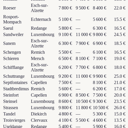
Esch-sur-
Roeser
7 800 €
9 500 €
8 400 €
22.0 €
Alzette
Rosport-
Echternach
5 100 €
—
5 600 €
15.5 €
Mompach
Saeul
Redange
5 800 €
—
6 300 €
16.5 €
Sandweiler
Luxembourg
9 100 €
11 000 €
9 800 €
24.5 €
Esch-sur-
Sanem
6 300 €
7 900 €
6 900 €
18.5 €
Alzette
Schengen
Remich
5 500 €
—
6 100 €
16.5 €
Schieren
Mersch
6 500 €
8 100 €
7 100 €
19.0 €
Esch-sur-
Schifflange
6 200 €
7 700 €
6 800 €
18.0 €
Alzette
Schuttrange
Luxembourg
9 200 €
11 000 €
9 900 €
25.0 €
Septfontaines
Capellen
7 500 €
—
8 100 €
21.0 €
Stadtbredimus
Remich
5 600 €
—
6 200 €
17.0 €
Steinfort
Capellen
6 900 €
8 500 €
7 500 €
20.0 €
Steinsel
Luxembourg
8 600 €
10 500 €
9 300 €
23.5 €
Strassen
Luxembourg
9 800 €
11 800 €
10 500 €
26.0 €
Tandel
Diekirch
4 800 €
—
5 300 €
15.0 €
Troisvierges
Clervaux
4 100 €
5 500 €
4 600 €
13.5 €
Useldange
Redange
5 400 €
—
5 900 €
16.0 €