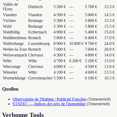
Vallée de
Diekirch
5 200 €
—
5 700 €
15.5 €
l'Ernz
Vianden
Vianden
4 500 €
—
5 000 €
14.5 €
Vichten
Redange
5 300 €
—
5 800 €
15.5 €
Wahl
Redange
5 300 €
—
5 800 €
15.5 €
Waldbillig
Echternach
4 900 €
—
5 400 €
15.0 €
Waldbredimus
Remich
5 800 €
—
6 400 €
17.0 €
Walferdange
Luxembourg
8 900 €
10 800 €
9 700 €
24.0 €
Weiler-la-Tour
Remich
7 000 €
—
7 600 €
20.0 €
Weiswampach
Clervaux
4 300 €
—
4 800 €
14.0 €
Wiltz
Wiltz
4 700 €
6 200 €
5 200 €
15.0 €
Wincrange
Clervaux
4 000 €
—
4 500 €
13.0 €
Winseler
Wiltz
4 100 €
—
4 600 €
13.5 €
Wormeldange
Grevenmacher
5 500 €
—
6 100 €
16.5 €
Quellen
Observatoire de l'Habitat / Publicité Foncière
(
Trimesteriell
)
STATEC — Indices des prix de l'immobilier
(
Trimesteriell
)
Verbonne Tools