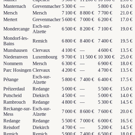
Manternach
Grevenmacher
5 300 €
—
5 800 €
16.0 €
Mersch
Mersch
7 100 €
8 800 €
7 700 €
21.0 €
Mertert
Grevenmacher
5 600 €
7 000 €
6 200 €
17.0 €
Esch-sur-
Mondercange
6 500 €
8 200 €
7 100 €
19.0 €
Alzette
Mondorf-les-
Remich
6 800 €
8 400 €
7 400 €
19.5 €
Bains
Munshausen
Clervaux
4 100 €
—
4 600 €
13.5 €
Niederanven
Luxembourg
9 700 €
11 500 €
10 300 €
25.0 €
Nommern
Mersch
6 300 €
—
6 900 €
18.0 €
Parc Hosingen
Clervaux
4 200 €
—
4 700 €
13.5 €
Esch-sur-
Pétange
5 800 €
7 400 €
6 400 €
17.5 €
Alzette
Préizerdaul
Redange
5 000 €
—
5 500 €
15.0 €
Putscheid
Diekirch
4 500 €
—
5 000 €
14.0 €
Rambrouch
Redange
4 800 €
—
5 300 €
14.5 €
Reckange-sur-
Esch-sur-
7 000 €
8 600 €
7 600 €
20.0 €
Mess
Alzette
Redange
Redange
5 500 €
7 000 €
6 000 €
16.5 €
Reisdorf
Diekirch
4 700 €
—
5 200 €
14.5 €
Remich
Remich
5 900 €
7 400 €
6 500 €
18.0 €