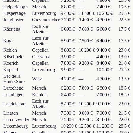
Habscht
Capellen
7 200 €
—
7 800 €
20.5 €
Helperknapp
Mersch
6 800 €
—
7 400 €
19.5 €
Hesperange
Luxembourg
9 400 €
11 500 €
10 200 €
25.5 €
Junglinster
Grevenmacher
7 700 €
9 400 €
8 300 €
22.5 €
Esch-sur-
Käerjeng
6 000 €
7 600 €
6 600 €
17.5 €
Alzette
Esch-sur-
Kayl
5 900 €
7 500 €
6 400 €
17.5 €
Alzette
Kehlen
Capellen
8 800 €
10 200 €
9 400 €
23.0 €
Kiischpelt
Clervaux
3 900 €
—
4 400 €
13.0 €
Koerich
Capellen
7 800 €
9 200 €
8 400 €
21.0 €
Kopstal
Luxembourg
9 900 €
—
10 500 €
25.5 €
Lac de la
Wiltz
4 200 €
—
4 700 €
13.5 €
Haute-Sûre
Larochette
Mersch
6 200 €
7 800 €
6 800 €
18.5 €
Lenningen
Remich
6 400 €
—
7 000 €
18.5 €
Esch-sur-
Leudelange
8 400 €
10 200 €
9 100 €
23.0 €
Alzette
Lintgen
Mersch
7 300 €
9 000 €
7 900 €
21.5 €
Lorentzweiler
Mersch
7 500 €
9 200 €
8 100 €
22.0 €
Luxembourg
Luxembourg
10 200 €
12 500 €
11 200 €
28.5 €
Mamer
Capellen
9 500 €
11 200 €
10 100 €
25.0 €