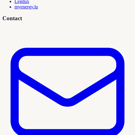
Legilux
myenergy.lu
Contact