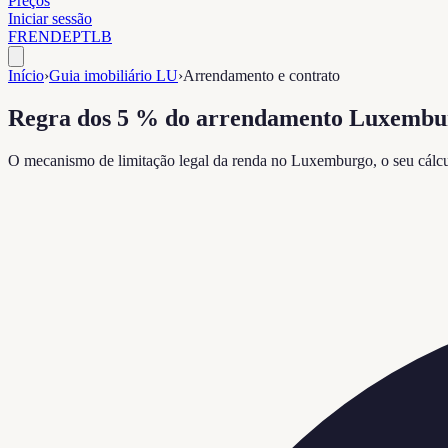
Preços
Iniciar sessão
FR
EN
DE
PT
LB
Início
›
Guia imobiliário LU
›
Arrendamento e contrato
Regra dos 5 % do arrendamento Luxembur
O mecanismo de limitação legal da renda no Luxemburgo, o seu cálcu