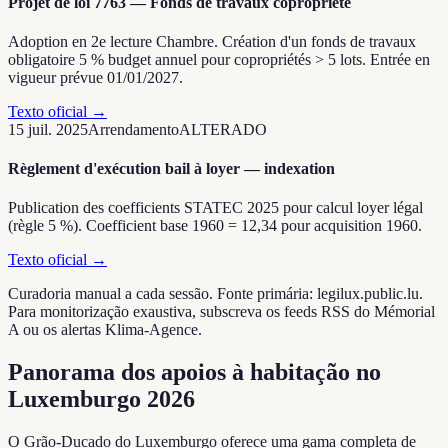
Projet de loi 7763 — Fonds de travaux copropriété
Adoption en 2e lecture Chambre. Création d'un fonds de travaux
obligatoire 5 % budget annuel pour copropriétés > 5 lots. Entrée en
vigueur prévue 01/01/2027.
Texto oficial
→
15 juil. 2025
Arrendamento
ALTERADO
Règlement d'exécution bail à loyer — indexation
Publication des coefficients STATEC 2025 pour calcul loyer légal
(règle 5 %). Coefficient base 1960 = 12,34 pour acquisition 1960.
Texto oficial
→
Curadoria manual a cada sessão. Fonte primária: legilux.public.lu.
Para monitorização exaustiva, subscreva os feeds RSS do Mémorial
A ou os alertas Klima-Agence.
Panorama dos apoios à habitação no
Luxemburgo 2026
O Grão-Ducado do Luxemburgo oferece uma gama completa de