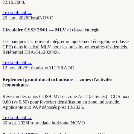
22.10.2008.
Texto oficial
→
20 janv. 2026
Fiscal
NOVO
Circulaire CSSF 26/01 — MLV et classe énergie
Les banques LU doivent intégrer un ajustement énergétique (classe
CPE) dans le calcul MLV pour les prêts hypothécaires résidentiels.
Référentiel EBA/GL/2020/06.
Texto oficial
→
12 nov. 2025
Urbanismo
ALTERADO
Règlement grand-ducal urbanisme — zones d'activités
économiques
Révision des ratios COS/CMU en zone ACT (activités) : COS max
0,60 (vs 0,50) pour favoriser densification en zone industrielle.
Applicable aux PAP déposés post-12/2025.
Texto oficial
→
30 sept. 2025
Propriedade horizontal
NOVO