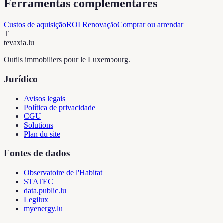
Ferramentas complementares
Custos de aquisição
ROI Renovação
Comprar ou arrendar
T
tevaxia
.lu
Outils immobiliers pour le Luxembourg.
Jurídico
Avisos legais
Política de privacidade
CGU
Solutions
Plan du site
Fontes de dados
Observatoire de l'Habitat
STATEC
data.public.lu
Legilux
myenergy.lu