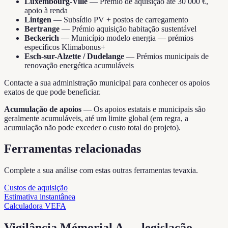
Luxembourg-Ville
—
Prémio de aquisição até 30 000 €,
apoio à renda
Lintgen
—
Subsídio PV + postos de carregamento
Bertrange
—
Prémio aquisição habitação sustentável
Beckerich
—
Município modelo energia — prémios
específicos Klimabonus+
Esch-sur-Alzette / Dudelange
—
Prémios municipais de
renovação energética acumuláveis
Contacte a sua administração municipal para conhecer os apoios
exatos de que pode beneficiar.
Acumulação de apoios
—
Os apoios estatais e municipais são
geralmente acumuláveis, até um limite global (em regra, a
acumulação não pode exceder o custo total do projeto).
Ferramentas relacionadas
Complete a sua análise com estas outras ferramentas tevaxia.
Custos de aquisição
Estimativa instantânea
Calculadora VEFA
Vigilância Mémorial A — legislação