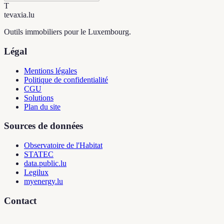
T
tevaxia
.lu
Outils immobiliers pour le Luxembourg.
Légal
Mentions légales
Politique de confidentialité
CGU
Solutions
Plan du site
Sources de données
Observatoire de l'Habitat
STATEC
data.public.lu
Legilux
myenergy.lu
Contact