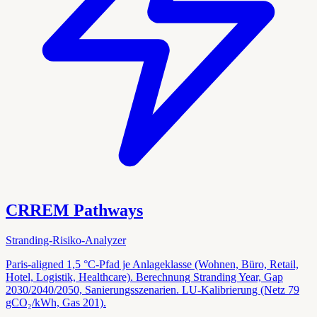
CRREM Pathways
Stranding-Risiko-Analyzer
Paris-aligned 1,5 °C-Pfad je Anlageklasse (Wohnen, Büro, Retail,
Hotel, Logistik, Healthcare). Berechnung Stranding Year, Gap
2030/2040/2050, Sanierungsszenarien. LU-Kalibrierung (Netz 79
gCO₂/kWh, Gas 201).