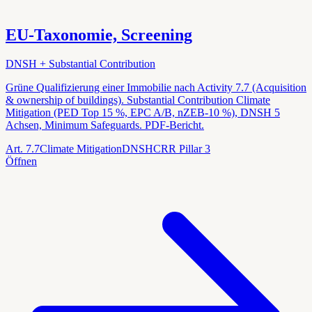
EU-Taxonomie, Screening
DNSH + Substantial Contribution
Grüne Qualifizierung einer Immobilie nach Activity 7.7 (Acquisition
& ownership of buildings). Substantial Contribution Climate
Mitigation (PED Top 15 %, EPC A/B, nZEB-10 %), DNSH 5
Achsen, Minimum Safeguards. PDF-Bericht.
Art. 7.7
Climate Mitigation
DNSH
CRR Pillar 3
Öffnen