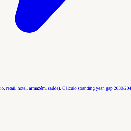
ritório, retail, hotel, armazém, saúde). Cálculo stranding year, gap 20