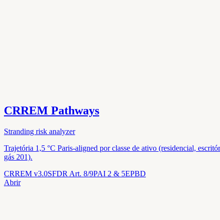
CRREM Pathways
Stranding risk analyzer
Trajetória 1,5 °C Paris-aligned por classe de ativo (residencial, esc
gás 201).
CRREM v3.0
SFDR Art. 8/9
PAI 2 & 5
EPBD
Abrir