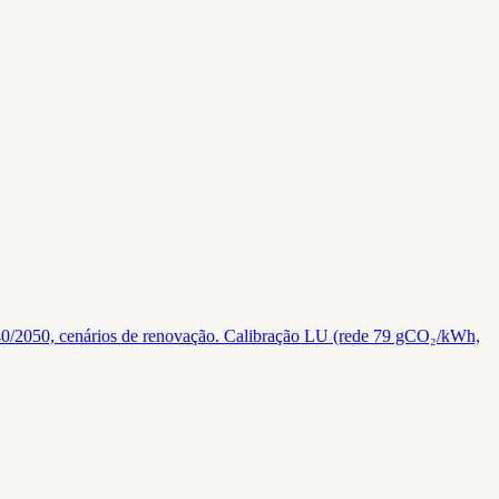
30/2040/2050, cenários de renovação. Calibração LU (rede 79 gCO₂/kWh,