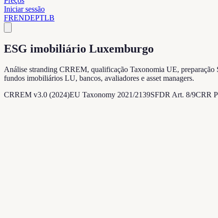
Preços
Iniciar sessão
FR
EN
DE
PT
LB
ESG imobiliário Luxemburgo
Análise stranding CRREM, qualificação Taxonomia UE, preparação SFD
fundos imobiliários LU, bancos, avaliadores e asset managers.
CRREM v3.0 (2024)
EU Taxonomy 2021/2139
SFDR Art. 8/9
CRR Pi