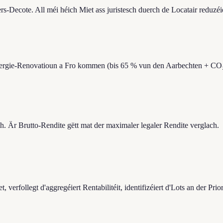
s-Decote. All méi héich Miet ass juristesch duerch de Locatair reduzéi
Energie-Renovatioun a Fro kommen (bis 65 % vun den Aarbechten + CO
Är Brutto-Rendite gëtt mat der maximaler legaler Rendite verglach.
verfollegt d'aggregéiert Rentabilitéit, identifizéiert d'Lots an der Prior