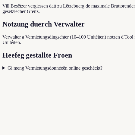
Vill Besëtzer vergiessen datt zu Lëtzebuerg de maximale Bruttorendemen
gesetzlecher Grenz.
Notzung duerch Verwalter
Verwalter a Vermietungsdingschter (10–100 Unitéiten) notzen d'Tool 
Unitéiten.
Heefeg gestallte Froen
Gi meng Vermietungsdonnéeën online geschéckt?