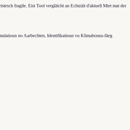
tesch fragile. Eist Tool vergläicht an Echtzäit d'aktuell Miet mat der
imulatioun no Aarbechten, Identifikatioun vu Klimabonus-fäeg