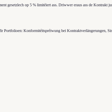
t gesetzlech op 5 % limitéiert ass. Driwwer eraus ass de Kontrakt juris
fir Portfolioen: Konformitéitspréiwung bei Kontraktverlängerungen, S