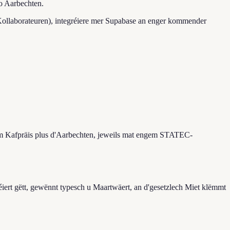
no Aarbechten.
u Kollaborateuren), integréiere mer Supabase an enger kommender
dem Kafpräis plus d'Aarbechten, jeweils mat engem STATEC-
ert gëtt, gewënnt typesch u Maartwäert, an d'gesetzlech Miet klëmmt