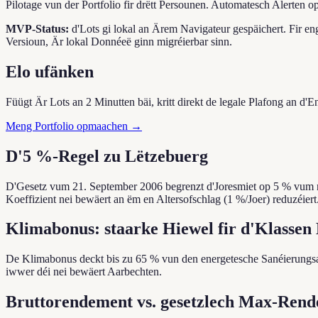
Pilotage vun der Portfolio fir drëtt Persounen. Automatesch Alerten
MVP-Status:
d'Lots gi lokal an Ärem Navigateur gespäichert. Fir e
Versioun, Är lokal Donnéeë ginn migréierbar sinn.
Elo ufänken
Füügt Är Lots an 2 Minutten bäi, kritt direkt de legale Plafong an d'
Meng Portfolio opmaachen →
D'5 %-Regel zu Lëtzebuerg
D'Gesetz vum 21. September 2006 begrenzt d'Joresmiet op 5 % vum ne
Koeffizient nei bewäert an ëm en Altersofschlag (1 %/Joer) reduzéiert
Klimabonus: staarke Hiewel fir d'Klassen
De Klimabonus deckt bis zu 65 % vun den energetesche Sanéierungsaa
iwwer déi nei bewäert Aarbechten.
Bruttorendement vs. gesetzlech Max-Ren