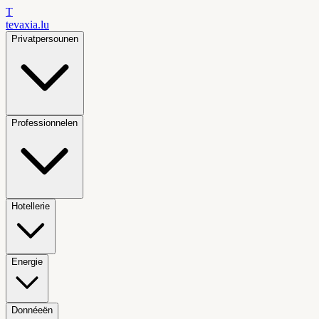
T
tevaxia
.lu
Privatpersounen
Professionnelen
Hotellerie
Energie
Donnéeën