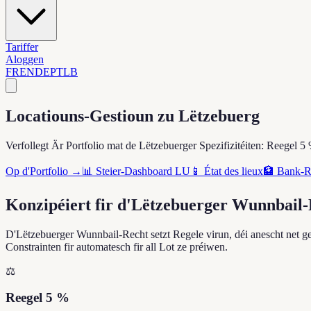
Tariffer
Aloggen
FR
EN
DE
PT
LB
Locatiouns-Gestioun zu Lëtzebuerg
Verfollegt Är Portfolio mat de Lëtzebuerger Spezifizitéiten: Reegel
Op d'Portfolio →
📊 Steier-Dashboard LU
📱 État des lieux
🏦 Bank-Re
Konzipéiert fir d'Lëtzebuerger Wunnbail
D'Lëtzebuerger Wunnbail-Recht setzt Regele virun, déi anescht net ge
Constrainten fir automatesch fir all Lot ze préiwen.
⚖️
Reegel 5 %