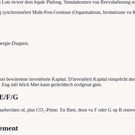
 op Lots iwwer dem legale Plafong, Simulatiounen vun Reevaluéierung 
ng synchroniséiert Multi-Post-Gestioun (Organisatioun, Invitatioune v
Energie-Diagnos.
i bewäertene investéierte Kapital. D'investéiert Kapital entsprécht 
. Eng méi héich Miet kann geriichtlech erofgesat ginn.
 E/F/G
rbechten of, plus CO₂-Prime. En Bien, deen vu F oder G op B renovéi
dement