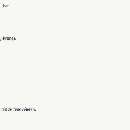
erbar.
₂-Prime).
itéit ze renovéieren.