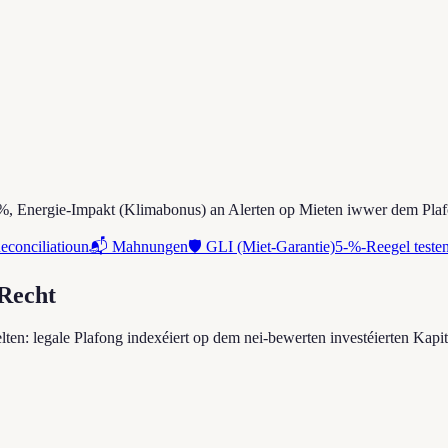
 5 %, Energie-Impakt (Klimabonus) an Alerten op Mieten iwwer dem Pla
conciliatioun
📬 Mahnungen
🛡 GLI (Miet-Garantie)
5-%-Reegel teste
-Recht
lten: legale Plafong indexéiert op dem nei-bewerten investéierten Kapi