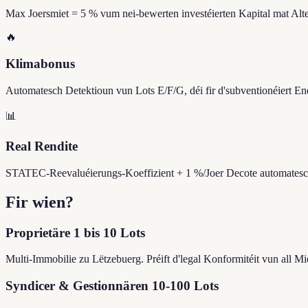
Max Joersmiet = 5 % vum nei-bewerten investéierten Kapital mat Alter
🔥
Klimabonus
Automatesch Detektioun vun Lots E/F/G, déi fir d'subventionéiert 
📊
Real Rendite
STATEC-Reevaluéierungs-Koeffizient + 1 %/Joer Decote automatesch. 
Fir wien?
Proprietäre 1 bis 10 Lots
Multi-Immobilie zu Lëtzebuerg. Préift d'legal Konformitéit vun all Miet, 
Syndicer & Gestionnären 10-100 Lots