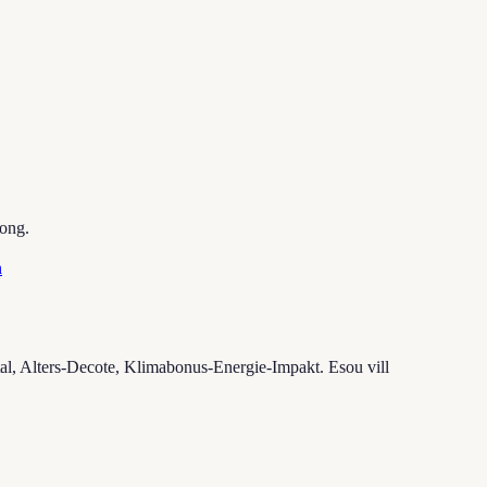
fong.
n
tal, Alters-Decote, Klimabonus-Energie-Impakt. Esou vill