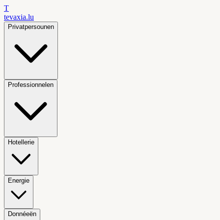
T
tevaxia
.lu
Privatpersounen
Professionnelen
Hotellerie
Energie
Donnéeën