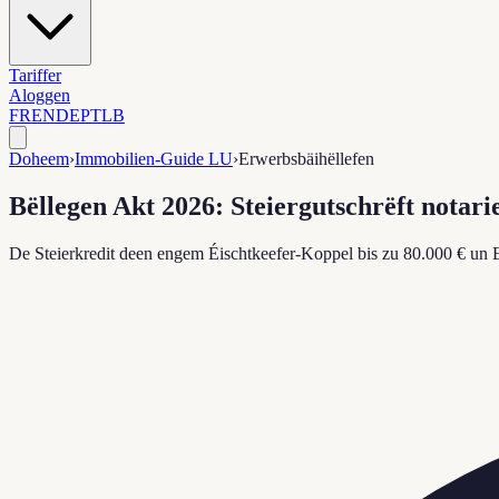
Tariffer
Aloggen
FR
EN
DE
PT
LB
Doheem
›
Immobilien-Guide LU
›
Erwerbsbäihëllefen
Bëllegen Akt 2026: Steiergutschrëft notari
De Steierkredit deen engem Éischtkeefer-Koppel bis zu 80.000 € un 