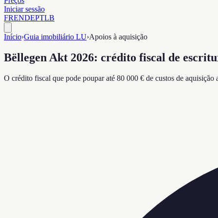
Preços
Iniciar sessão
FR
EN
DE
PT
LB
Início
›
Guia imobiliário LU
›
Apoios à aquisição
Bëllegen Akt 2026: crédito fiscal de escri
O crédito fiscal que pode poupar até 80 000 € de custos de aquisição