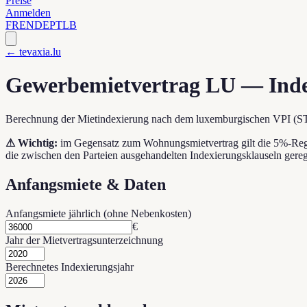
Preise
Anmelden
FR
EN
DE
PT
LB
← tevaxia.lu
Gewerbemietvertrag LU — Inde
Berechnung der Mietindexierung nach dem luxemburgischen VPI (ST
⚠
Wichtig:
im Gegensatz zum Wohnungsmietvertrag gilt die 5%-Regel
die zwischen den Parteien ausgehandelten Indexierungsklauseln gereg
Anfangsmiete & Daten
Anfangsmiete jährlich (ohne Nebenkosten)
€
Jahr der Mietvertragsunterzeichnung
Berechnetes Indexierungsjahr