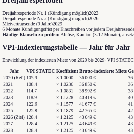
Dreijahresperioden
Dreijahresperiode Nr. 1 (Kündigung möglich)
2023
Dreijahresperiode Nr. 2 (Kündigung möglich)
2026
Mietvertragsende (9 Jahre)
2029
6 Monate Kündigungsfrist per Einschreiben vor jedem Dreijahresende
Häufige Klauseln zu prüfen:
Ablöse, Kaution (3-12 Monate), abse
VPI-Indexierungstabelle — Jahr für Jahr
Entwicklung der indexierten Miete von
2020
bis
2029
·
VPI STATEC (
Jahr
VPI STATEC
Koeffizient
Brutto-indexierte Miete
Ge
2020
(Ref.)
105.9
×
1.0000
36 000 €
36
2021
108.4
×
1.0236
36 850 €
36
2022
114.7
×
1.0831
38 992 €
38
2023
118.9
×
1.1228
40 419 €
40
2024
122.6
×
1.1577
41 677 €
41
2025
125.8
×
1.1879
42 765 €
42
2026
(Ziel)
128.4
×
1.2125
43 649 €
43
2027
128.4
×
1.2125
43 649 €
43
2028
128.4
×
1.2125
43 649 €
43