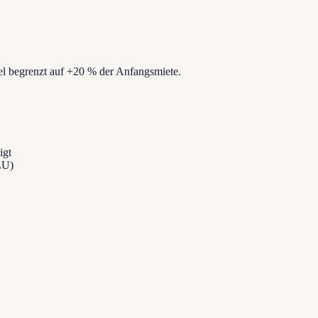
el begrenzt auf
+
20
%
der Anfangsmiete.
igt
LU)