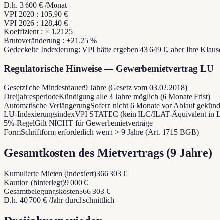
D.h.
3 600 €
/Monat
VPI
2020
:
105,90 €
VPI
2026
:
128,40 €
Koeffizient
: ×
1.2125
Brutoveränderung
: +
21.25
%
Gedeckelte Indexierung: VPI hätte ergeben
43 649 €
,
aber Ihre Klaus
Regulatorische Hinweise — Gewerbemietvertrag LU
Gesetzliche Mindestdauer
9 Jahre (Gesetz vom 03.02.2018)
Dreijahresperiode
Kündigung alle 3 Jahre möglich (6 Monate Frist)
Automatische Verlängerung
Sofern nicht 6 Monate vor Ablauf gekünd
LU-Indexierungsindex
VPI STATEC (kein ILC/ILAT-Äquivalent in 
5%-Regel
Gilt NICHT für Gewerbemietverträge
Form
Schriftform erforderlich wenn > 9 Jahre (Art. 1715 BGB)
Gesamtkosten des Mietvertrags
(
9
Jahre
)
Kumulierte Mieten (indexiert)
366 303 €
Kaution (hinterlegt)
9 000 €
Gesamtbelegungskosten
366 303 €
D.h.
40 700 €
/Jahr durchschnittlich