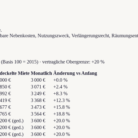
.
tzbare Nebenkosten, Nutzungszweck, Verlängerungsrecht, Räumungsent
Basis 100 = 2015)
·
vertragliche Obergrenze:
+20 %
deckelte Miete
Monatlich
Änderung vs Anfang
 000 €
3 000 €
+
0.0
%
 850 €
3 071 €
+
2.4
%
 992 €
3 249 €
+
8.3
%
 419 €
3 368 €
+
12.3
%
 677 €
3 473 €
+
15.8
%
 765 €
3 564 €
+
18.8
%
 200 €
(ged.)
3 600 €
+
20.0
%
 200 €
(ged.)
3 600 €
+
20.0
%
 200 €
(ged.)
3 600 €
+
20.0
%