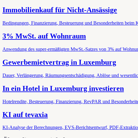
Immobilienkauf für Nicht-Ansässige
Bedingungen, Finanzierung, Besteuerung und Besonderheiten beim Ka
3% MwSt. auf Wohnraum
Anwendung des super-ermäßigten MwSt.-Satzes von 3% auf Wohnu
Gewerbemietvertrag in Luxemburg
Dauer, Verlängerung, Räumungsentschädigung, Ablöse und wesentlic
In ein Hotel in Luxemburg investieren
Hotelrendite, Besteuerung, Finanzierung, RevPAR und Besonderheit
KI auf tevaxia
KI-Analyse der Berechnungen, EVS-Berichtsentwurf, PDF-Extraktion