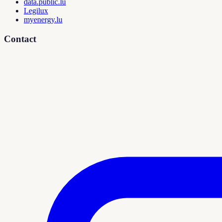
data.public.lu
Legilux
myenergy.lu
Contact