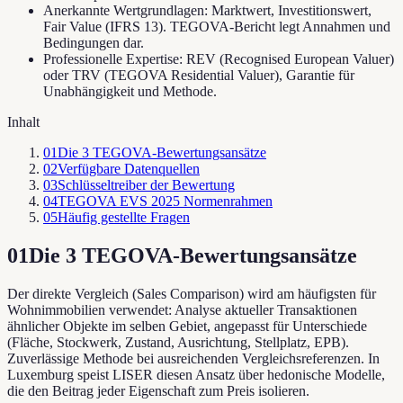
Anerkannte Wertgrundlagen: Marktwert, Investitionswert,
Fair Value (IFRS 13). TEGOVA-Bericht legt Annahmen und
Bedingungen dar.
Professionelle Expertise: REV (Recognised European Valuer)
oder TRV (TEGOVA Residential Valuer), Garantie für
Unabhängigkeit und Methode.
Inhalt
01
Die 3 TEGOVA-Bewertungsansätze
02
Verfügbare Datenquellen
03
Schlüsseltreiber der Bewertung
04
TEGOVA EVS 2025 Normenrahmen
05
Häufig gestellte Fragen
01
Die 3 TEGOVA-Bewertungsansätze
Der direkte Vergleich (Sales Comparison) wird am häufigsten für
Wohnimmobilien verwendet: Analyse aktueller Transaktionen
ähnlicher Objekte im selben Gebiet, angepasst für Unterschiede
(Fläche, Stockwerk, Zustand, Ausrichtung, Stellplatz, EPB).
Zuverlässige Methode bei ausreichenden Vergleichsreferenzen. In
Luxemburg speist LISER diesen Ansatz über hedonische Modelle,
die den Beitrag jeder Eigenschaft zum Preis isolieren.