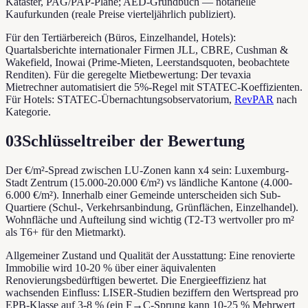
Kataster, PAG/PAP-Pläne; AED-Grundbuch — notarielle
Kaufurkunden (reale Preise vierteljährlich publiziert).
Für den Tertiärbereich (Büros, Einzelhandel, Hotels):
Quartalsberichte internationaler Firmen JLL, CBRE, Cushman &
Wakefield, Inowai (Prime-Mieten, Leerstandsquoten, beobachtete
Renditen). Für die geregelte Mietbewertung: Der tevaxia
Mietrechner automatisiert die 5%-Regel mit STATEC-Koeffizienten.
Für Hotels: STATEC-Übernachtungsobservatorium,
RevPAR
nach
Kategorie.
03
Schlüsseltreiber der Bewertung
Der €/m²-Spread zwischen LU-Zonen kann x4 sein: Luxemburg-
Stadt Zentrum (15.000-20.000 €/m²) vs ländliche Kantone (4.000-
6.000 €/m²). Innerhalb einer Gemeinde unterscheiden sich Sub-
Quartiere (Schul-, Verkehrsanbindung, Grünflächen, Einzelhandel).
Wohnfläche und Aufteilung sind wichtig (T2-T3 wertvoller pro m²
als T6+ für den Mietmarkt).
Allgemeiner Zustand und Qualität der Ausstattung: Eine renovierte
Immobilie wird 10-20 % über einer äquivalenten
Renovierungsbedürftigen bewertet. Die Energieeffizienz hat
wachsenden Einfluss: LISER-Studien beziffern den Wertspread pro
EPB-Klasse auf 3-8 % (ein F→C-Sprung kann 10-25 % Mehrwert