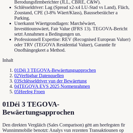
Berodungsfirmberichter (JLL, CBRE, C&W).
Schlësseldriver: Lag (Spread x2-x4 LU-Stad vs Land), Fläch,
Zoustand, CPE (3-8% Wäert/Klass), Bausseberäicher a
Parking.
Unerkannt Wäertgrondlagen: Marchéwäert,
Investitiounswäert, Fair Value (IFRS 13). TEGOVA-Bericht
setzt Annahmen a Bedingungen un.
Professionnell Expertise: REV (Recognised European Valuer)
oder TRV (TEGOVA Residential Valuer), Garantie fir
Onofhängegkeet a Method.
Inhalt
01
Déi 3 TEGOVA-Bewäertungsapprochen
02
Verfügbar Datenquellen
03
Schlësseldriver vun der Bewäertung
04
TEGOVA EVS 2025 Normenrahmen
05
Heefeg Froen
01
Déi 3 TEGOVA-
Bewäertungsapprochen
Den direkten Vergläich (Sales Comparison) gëtt am heefegsten fir
Wunnimmobilie benotzt: Analys vun rezenten Transaktiounen op