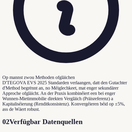
Op mannst zwou Methoden ofgläichen
D'TEGOVA EVS 2025 Standarden verlaangen, datt den Gutachter
d'Method begrënnt an, no Méiglechkeet, mat enger sekundärer
Approche ofgläicht. An der Praxis kombinéiert een bei enger
Wunnen-Mietimmobilie direkten Vergläich (Präisreferenz) a
Kapitaliséierung (Renditkonsistenz). Konvergéieren béid op ±5%,
ass de Wäert robust.
02
Verfügbar Datenquellen