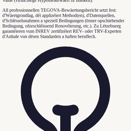
Value (virsiichtege Hypothéikewäert fir Banken).
All professionnellen TEGOVA-Bewäertungsbericht setzt fest:
d'Wäertgrondlag, déi applizéiert Method(en), d'Datenquellen,
d'Schlësselunahmen a speziell Bedingungen (ënner opschiebender
Bedingung, ofzeschléissend Renovéierung, etc.). Zu Lëtzebuerg
garantéieren vum INREV zertifizéiert REV- oder TRV-Experten
d'Anhale vun dësen Standarden a haften beruflech.