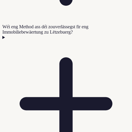
Wéi eng Method ass déi zouverlässegst fir eng
Immobiliebewäertung zu Lëtzebuerg?