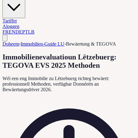
Tariffer
Aloggen
FR
EN
DE
PT
LB
Doheem
›
Immobilien-Guide LU
›
Bewäertung & TEGOVA
Immobilienevaluatioun Lëtzebuerg:
TEGOVA EVS 2025 Methoden
Wéi een eng Immobilie zu Lëtzebuerg richteg bewäert:
professionnell Methoden, verfügbar Donnéeën an
Bewäertungsdriver 2026.