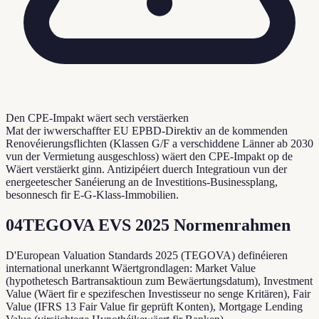
Den CPE-Impakt wäert sech verstäerken
Mat der iwwerschaffter EU EPBD-Direktiv an de kommenden
Renovéierungsflichten (Klassen G/F a verschiddene Länner ab 2030
vun der Vermietung ausgeschloss) wäert den CPE-Impakt op de
Wäert verstäerkt ginn. Antizipéiert duerch Integratioun vun der
energeetescher Sanéierung an de Investitions-Businessplang,
besonnesch fir E-G-Klass-Immobilien.
04
TEGOVA EVS 2025 Normenrahmen
D'European Valuation Standards 2025 (TEGOVA) definéieren
international unerkannt Wäertgrondlagen: Market Value
(hypothetesch Bartransaktioun zum Bewäertungsdatum), Investment
Value (Wäert fir e spezifeschen Investisseur no senge Kritären), Fair
Value (IFRS 13 Fair Value fir geprüft Konten), Mortgage Lending