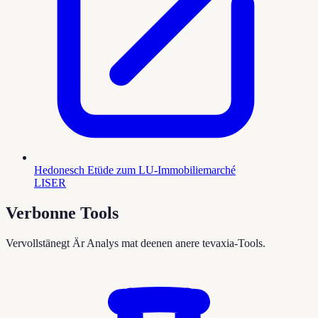
Hedonesch Etüde zum LU-Immobiliemarché
LISER
Verbonne Tools
Vervollstänegt Är Analys mat deenen anere tevaxia-Tools.