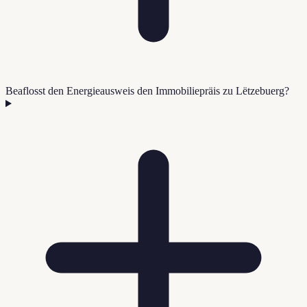
Beaflosst den Energieausweis den Immobiliepräis zu Lëtzebuerg?