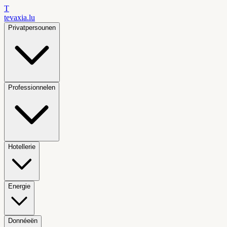
T
tevaxia
.lu
Privatpersounen
Professionnelen
Hotellerie
Energie
Donnéeën