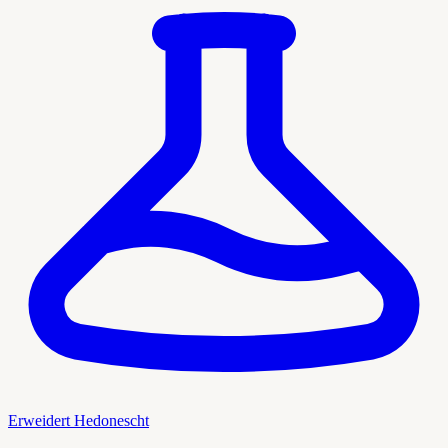
Erweidert Hedonescht