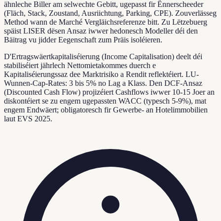
ähnleche Biller am selwechte Gebitt, ugepasst fir Ënnerscheeder
(Fläch, Stack, Zoustand, Ausriichtung, Parking, CPE). Zouverlässeg
Method wann de Marché Vergläichsreferenze bitt. Zu Lëtzebuerg
späist LISER dësen Ansaz iwwer hedonesch Modeller déi den
Bäitrag vu jidder Eegenschaft zum Präis isoléieren.
D'Ertragswäertkapitaliséierung (Income Capitalisation) deelt déi
stabiliséiert jährlech Nettomietakommes duerch e
Kapitaliséierungssaz dee Marktrisiko a Rendit reflektéiert. LU-
Wunnen-Cap-Rates: 3 bis 5% no Lag a Klass. Den DCF-Ansaz
(Discounted Cash Flow) projizéiert Cashflows iwwer 10-15 Joer an
diskontéiert se zu engem ugepassten WACC (typesch 5-9%), mat
engem Endwäert; obligatoresch fir Gewerbe- an Hotelimmobilien
laut EVS 2025.