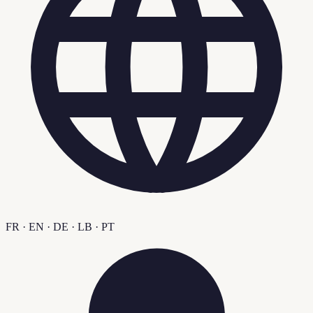
FR · EN · DE · LB · PT