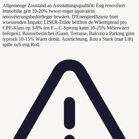
Allgemenge Zoustand an Ausstattungsqualitéit: Eng renovéiert
Immobilie gëtt 10-20% iwwer enger äquivalent
renovéierungsbedürfteger bewäert. D'Energieeffizienz huet
wuessenden Impakt: LISER-Etüde béiffren de Wäertspread pro
CPE-Klass op 3-8% (en F→C-Sprong kann 10-25% Méierwäert
bréngen). Bausseberäicher (Gaart, Terrasse, Balcon) a Parking ginn
typesch 10-15% Wäert dobäi. Ausriichtung, Rou a Stack (mat Lift)
spille och eng Roll.