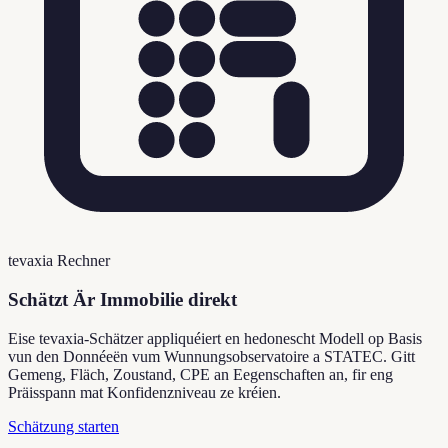
tevaxia Rechner
Schätzt Är Immobilie direkt
Eise tevaxia-Schätzer appliquéiert en hedonescht Modell op Basis
vun den Donnéeën vum Wunnungsobservatoire a STATEC. Gitt
Gemeng, Fläch, Zoustand, CPE an Eegenschaften an, fir eng
Präisspann mat Konfidenzniveau ze kréien.
Schätzung starten