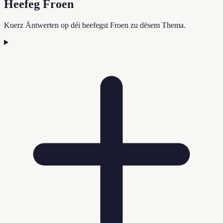
Heefeg Froen
Kuerz Äntwerten op déi heefegst Froen zu dësem Thema.