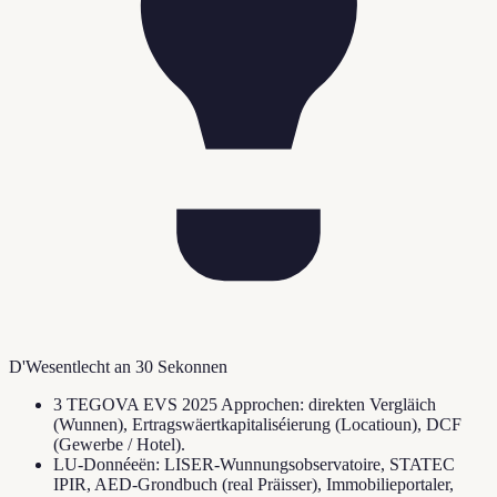
D'Wesentlecht an 30 Sekonnen
3 TEGOVA EVS 2025 Approchen: direkten Vergläich
(Wunnen), Ertragswäertkapitaliséierung (Locatioun), DCF
(Gewerbe / Hotel).
LU-Donnéeën: LISER-Wunnungsobservatoire, STATEC
IPIR, AED-Grondbuch (real Präisser), Immobilieportaler,