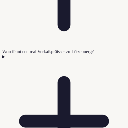
Wou fënnt een real Verkafspräisser zu Lëtzebuerg?