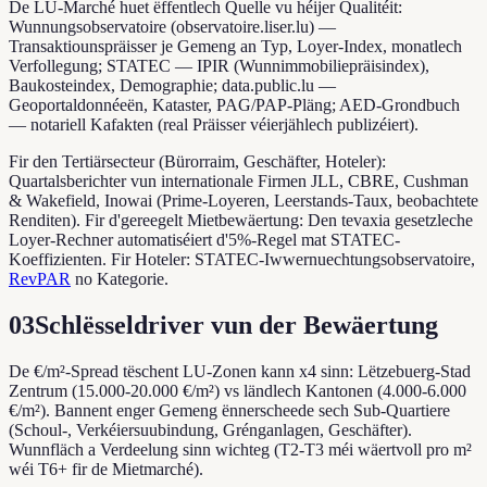
De LU-Marché huet ëffentlech Quelle vu héijer Qualitéit:
Wunnungsobservatoire (observatoire.liser.lu) —
Transaktiounspräisser je Gemeng an Typ, Loyer-Index, monatlech
Verfollegung; STATEC — IPIR (Wunnimmobiliepräisindex),
Baukosteindex, Demographie; data.public.lu —
Geoportaldonnéeën, Kataster, PAG/PAP-Pläng; AED-Grondbuch
— notariell Kafakten (real Präisser véierjählech publizéiert).
Fir den Tertiärsecteur (Bürorraim, Geschäfter, Hoteler):
Quartalsberichter vun internationale Firmen JLL, CBRE, Cushman
& Wakefield, Inowai (Prime-Loyeren, Leerstands-Taux, beobachtete
Renditen). Fir d'gereegelt Mietbewäertung: Den tevaxia gesetzleche
Loyer-Rechner automatiséiert d'5%-Regel mat STATEC-
Koeffizienten. Fir Hoteler: STATEC-Iwwernuechtungsobservatoire,
RevPAR
no Kategorie.
03
Schlësseldriver vun der Bewäertung
De €/m²-Spread tëschent LU-Zonen kann x4 sinn: Lëtzebuerg-Stad
Zentrum (15.000-20.000 €/m²) vs ländlech Kantonen (4.000-6.000
€/m²). Bannent enger Gemeng ënnerscheede sech Sub-Quartiere
(Schoul-, Verkéiersuubindung, Grénganlagen, Geschäfter).
Wunnfläch a Verdeelung sinn wichteg (T2-T3 méi wäertvoll pro m²
wéi T6+ fir de Mietmarché).