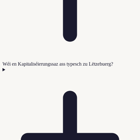
Wéi en Kapitaliséierungssaz ass typesch zu Lëtzebuerg?