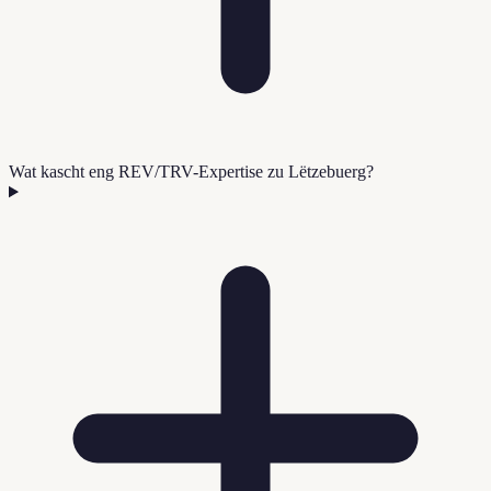
Wat kascht eng REV/TRV-Expertise zu Lëtzebuerg?