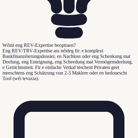
Wéini eng REV-Expertise beoptraen?
Eng REV/TRV-Expertise ass néideg fir: e komplext
Bankfinanzéierungsdossier, en Nachloss oder eng Schenkung mat
Deelung, eng Enteignung, eng Scheedung mat Vermögensdeelung,
e Geriichtsstreit. Fir e einfache Verkaf tëschent Privaten geet
meeschtens eng Schätzung vun 2-3 Maklere oder en hedonescht
Tool (wéi tevaxia).