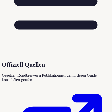
Offiziell Quellen
Gesetzer, Rondbréiwer a Publikatiounen déi fir dësen Guide
konsultéiert goufen.