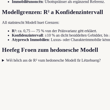
Immobiliëunoncën
: Ubottspräisser als ergänzend Referenz.
Modellgrenzen: R² a Konfidenzintervall
All statistescht Modell huet Grenzen:
R²
: ca. 0,75 — 75 % vun der Präisvarianz gëtt erkläert.
Konfidenzintervall
: ±10 % an dicht besiddelten Gebidder, bi
Atypresch Immobilien
: Luxus- oder Charakterimmobilie kënn
Heefeg Froen zum hedonesche Modell
Wéi héich ass de R² vum hedonesche Modell fir Lëtzebuerg?