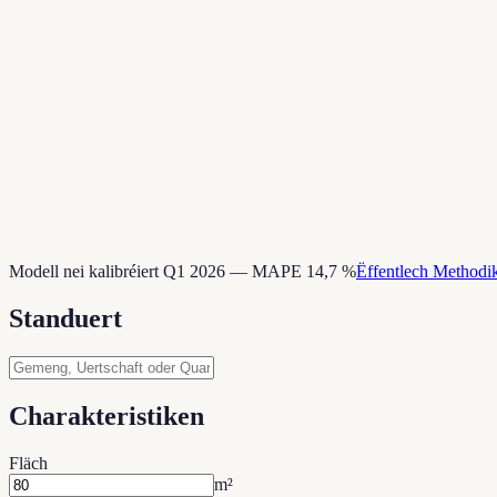
Modell nei kalibréiert Q1 2026 — MAPE 14,7 %
Ëffentlech Method
Standuert
Charakteristiken
Fläch
m²