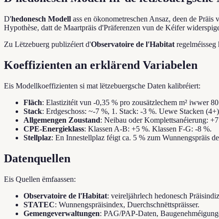
D'
hedonesch Modell
ass en ökonometreschen Ansaz, deen de Präis v
Hypothèse, datt de Maartpräis d'Präferenzen vun de Kéifer widerspige
Zu Lëtzebuerg publizéiert d'
Observatoire de l'Habitat
regelméisseg 
Koeffizienten an erklärend Variabelen
Eis Modellkoeffizienten si mat lëtzebuergsche Daten kalibréiert:
Fläch
: Elastizitéit vun -0,35 % pro zousätzlechem m² iwwer 80
Stack
: Erdgeschoss: ~-7 %, 1. Stack: -3 %. Uewe Stacken (4+)
Allgemengen Zoustand
: Neibau oder Komplettsanéierung: +7
CPE-Energieklass
: Klassen A-B: +5 %. Klassen F-G: -8 %.
Stellplaz
: En Innestellplaz féigt ca. 5 % zum Wunnengspräis de
Datenquellen
Eis Quellen ëmfaassen:
Observatoire de l'Habitat
: veireljährlech hedonesch Präisindi
STATEC
: Wunnengspräisindex, Duerchschnëttspräisser.
Gemengeverwaltungen
: PAG/PAP-Daten, Baugenehméigung