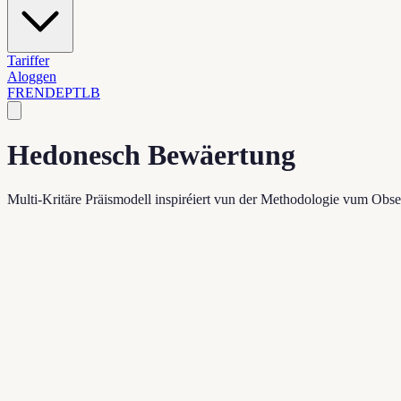
Tariffer
Aloggen
FR
EN
DE
PT
LB
Hedonesch Bewäertung
Multi-Kritäre Präismodell inspiréiert vun der Methodologie vum Obser