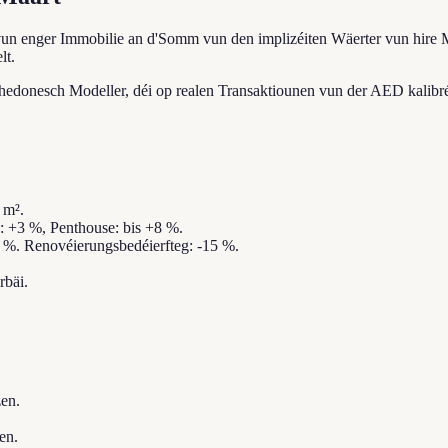
un enger Immobilie an d'Somm vun den implizéiten Wäerter vun hire Me
lt.
hedonesch Modeller, déi op realen Transaktiounen vun der AED kalibréi
 m².
: +3 %, Penthouse: bis +8 %.
 %. Renovéierungsbedéierfteg: -15 %.
rbäi.
zen.
en.