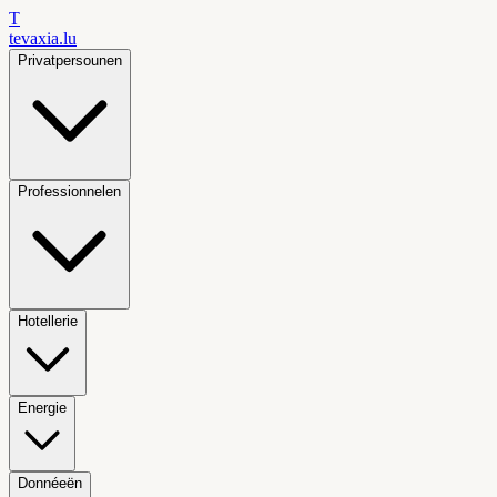
T
tevaxia
.lu
Privatpersounen
Professionnelen
Hotellerie
Energie
Donnéeën