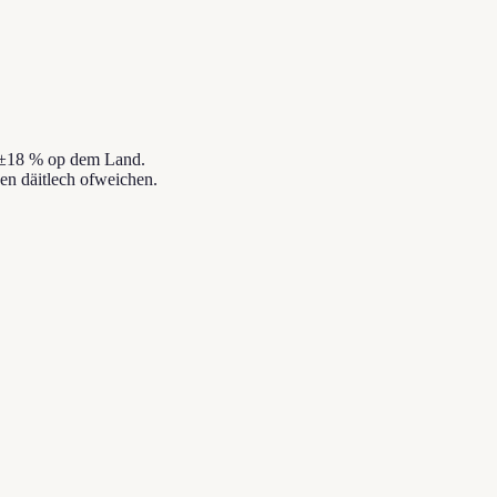
s ±18 % op dem Land.
en däitlech ofweichen.