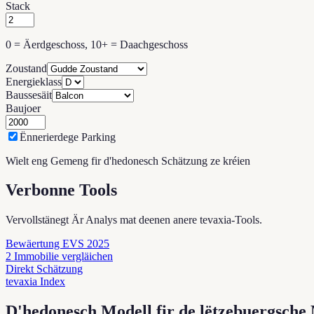
Stack
0 = Äerdgeschoss, 10+ = Daachgeschoss
Zoustand
Energieklass
Baussesäit
Baujoer
Ënnerierdege Parking
Wielt eng Gemeng fir d'hedonesch Schätzung ze kréien
Verbonne Tools
Vervollstänegt Är Analys mat deenen anere tevaxia-Tools.
Bewäertung EVS 2025
2 Immobilie vergläichen
Direkt Schätzung
tevaxia Index
D'hedonesch Modell fir de lëtzebuergsche