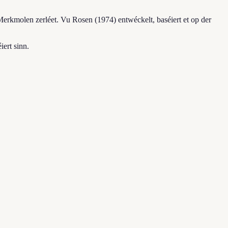
rkmolen zerléet. Vu Rosen (1974) entwéckelt, baséiert et op der
ert sinn.