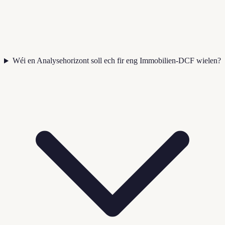
Wéi en Analysehorizont soll ech fir eng Immobilien-DCF wielen?