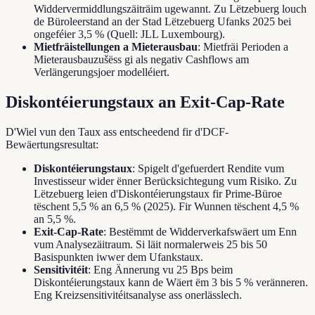
Widdervermiddlungszäiträim ugewannt. Zu Lëtzebuerg louch
de Büroleerstand an der Stad Lëtzebuerg Ufanks 2025 bei
ongeféier 3,5 % (Quell: JLL Luxembourg).
Mietfräistellungen a Mieterausbau
: Mietfräi Perioden a
Mieterausbauzušëss gi als negativ Cashflows am
Verlängerungsjoer modelléiert.
Diskontéierungstaux an Exit-Cap-Rate
D'Wiel vun den Taux ass entscheedend fir d'DCF-
Bewäertungsresultat:
Diskontéierungstaux
: Spigelt d'gefuerdert Rendite vum
Investisseur wider ënner Berücksichtegung vum Risiko. Zu
Lëtzebuerg leien d'Diskontéierungstaux fir Prime-Büroe
tëschent 5,5 % an 6,5 % (2025). Fir Wunnen tëschent 4,5 %
an 5,5 %.
Exit-Cap-Rate
: Bestëmmt de Widderverkafswäert um Enn
vum Analysezäitraum. Si läit normalerweis 25 bis 50
Basispunkten iwwer dem Ufankstaux.
Sensitivitéit
: Eng Ännerung vu 25 Bps beim
Diskontéierungstaux kann de Wäert ëm 3 bis 5 % veränneren.
Eng Kreizsensitivitéitsanalyse ass onerlässlech.