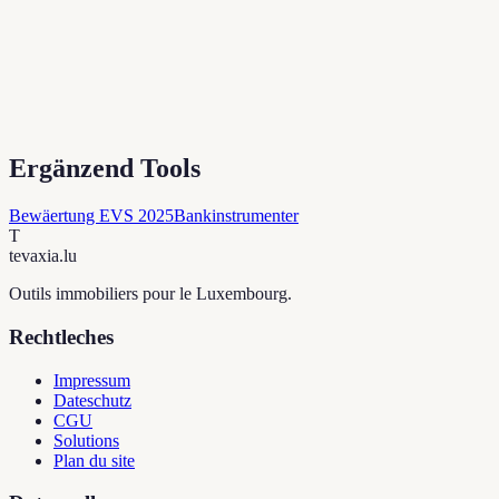
Ergänzend Tools
Bewäertung EVS 2025
Bankinstrumenter
T
tevaxia
.lu
Outils immobiliers pour le Luxembourg.
Rechtleches
Impressum
Dateschutz
CGU
Solutions
Plan du site