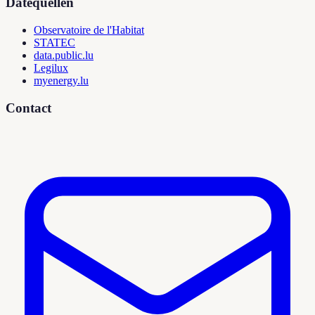
Datequellen
Observatoire de l'Habitat
STATEC
data.public.lu
Legilux
myenergy.lu
Contact