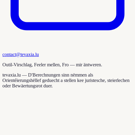
contact@tevaxia.lu
Outil-Virschlag, Feeler mellen, Fro — mir äntweren.
tevaxia.lu —
D'Berechnungen sinn nëmmen als
Orientéierungshëllef geduecht a stellen kee juristesche, steierlechen
oder Bewäertungsrot duer.