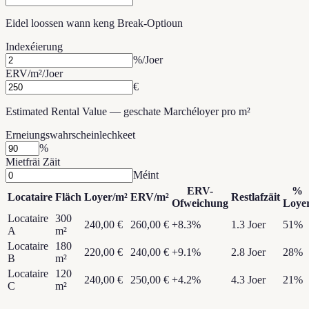
Eidel loossen wann keng Break-Optioun
Indexéierung
%/Joer
ERV/m²/Joer
€
Estimated Rental Value — geschate Marchéloyer pro m²
Erneiungswahrscheinlechkeet
%
Mietfräi Zäit
Méint
ERV-
%
Locataire
Fläch
Loyer/m²
ERV/m²
Restlafzäit
Ofweichung
Loye
Locataire
300
240,00 €
260,00 €
+
8.3
%
1.3
Joer
51
%
A
m²
Locataire
180
220,00 €
240,00 €
+
9.1
%
2.8
Joer
28
%
B
m²
Locataire
120
240,00 €
250,00 €
+
4.2
%
4.3
Joer
21
%
C
m²