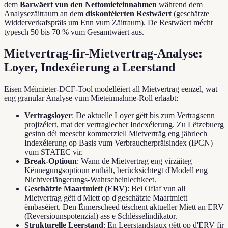
dem
Barwäert vun den Nettomieteinnahmen
während dem
Analysezäitraum an dem
diskontéierten Restwäert
(geschätzte
Widderverkafspräis um Enn vum Zäitraum). De Restwäert mécht
typesch 50 bis 70 % vum Gesamtwäert aus.
Mietvertrag-fir-Mietvertrag-Analyse:
Loyer, Indexéierung a Leerstand
Eisen Méimieter-DCF-Tool modelléiert all Mietvertrag eenzel, wat
eng granular Analyse vum Mieteinnahme-Roll erlaabt:
Vertragsloyer
: De aktuelle Loyer gëtt bis zum Vertragsenn
projizéiert, mat der vertraglecher Indexéierung. Zu Lëtzebuerg
gesinn déi meescht kommerziell Mietverträg eng jährlech
Indexéierung op Basis vum Verbraucherpräisindex (IPCN)
vum STATEC vir.
Break-Optioun
: Wann de Mietvertrag eng virzäiteg
Kënnegungsoptioun enthält, berücksichtegt d'Modell eng
Nichtverlängerungs-Wahrscheinlechkeet.
Geschätzte Maartmiett (ERV)
: Bei Oflaf vun all
Mietvertrag gëtt d'Miett op d'geschätzte Maartmiett
ëmbaséiert. Den Ënnerscheed tëschent aktueller Miett an ERV
(Reversiounspotenzial) ass e Schlësselindikator.
Strukturelle Leerstand
: En Leerstandstaux gëtt op d'ERV fir