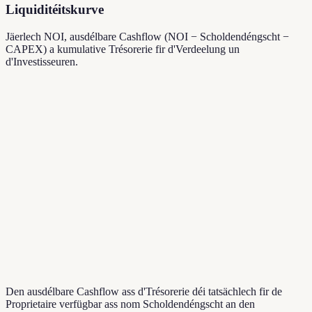
Liquiditéitskurve
Jäerlech NOI, ausdélbare Cashflow (NOI − Scholdendéngscht −
CAPEX) a kumulative Trésorerie fir d'Verdeelung un
d'Investisseuren.
Den ausdélbare Cashflow ass d'Trésorerie déi tatsächlech fir de
Proprietaire verfügbar ass nom Scholdendéngscht an den