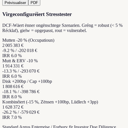
Prévisualiser
PDF
Virgeconfiguréiert Stresstester
DCF-Wäert ënner ongënschtege Szenarien. Gréng = robust (< 5 %
Récklaf), gielw = opgepasst, rout = vulnerabel.
Mutten -20 % (Occupatioun)
2 005 383 €
-9.2
% /
-202 018 €
IRR
6.0
%
Mutt & ERV -10 %
1 914 331 €
-13.3
% /
-293 070 €
IRR
6.0
%
Disk +200bp / Cap +100bp
1 808 616 €
-18.1
% /
-398 786 €
IRR
8.0
%
Kombinéiert (-15 %, Zënsen +100bp, Liidlech +3pp)
1 628 372 €
-26.2
% /
-579 029 €
IRR
7.0
%
Standard Argus Enterprise / Forbury fir Investor Due Diligence.