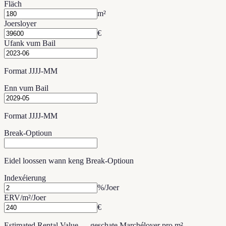
Fläch
m²
Joersloyer
€
Ufank vum Bail
Format JJJJ-MM
Enn vum Bail
Format JJJJ-MM
Break-Optioun
Eidel loossen wann keng Break-Optioun
Indexéierung
%/Joer
ERV/m²/Joer
€
Estimated Rental Value — geschate Marchéloyer pro m²