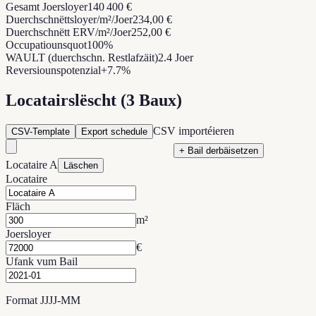
Gesamt Joersloyer
140 400 €
Duerchschnëttsloyer/m²/Joer
234,00 €
Duerchschnëtt ERV/m²/Joer
252,00 €
Occupatiounsquot
100%
WAULT (duerchschn. Restlafzäit)
2.4 Joer
Reversiouns­potenzial
+7.7%
Locatairslëscht (3 Baux)
CSV importéieren
CSV-Template
Export schedule
+ Bail derbäisetzen
Locataire A
Läschen
Locataire
Fläch
m²
Joersloyer
€
Ufank vum Bail
Format JJJJ-MM