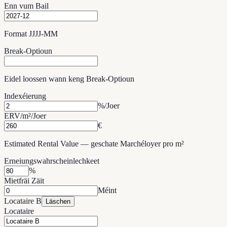
Enn vum Bail
Format JJJJ-MM
Break-Optioun
Eidel loossen wann keng Break-Optioun
Indexéierung
%/Joer
ERV/m²/Joer
€
Estimated Rental Value — geschate Marchéloyer pro m²
Erneiungswahrscheinlechkeet
%
Mietfräi Zäit
Méint
Locataire B
Läschen
Locataire