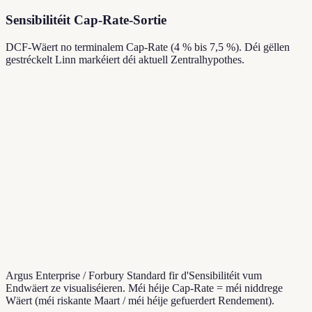
Sensibilitéit Cap-Rate-Sortie
DCF-Wäert no terminalem Cap-Rate (4 % bis 7,5 %). Déi gëllen
gestréckelt Linn markéiert déi aktuell Zentralhypothes.
Argus Enterprise / Forbury Standard fir d'Sensibilitéit vum
Endwäert ze visualiséieren. Méi héije Cap-Rate = méi niddrege
Wäert (méi riskante Maart / méi héije gefuerdert Rendement).