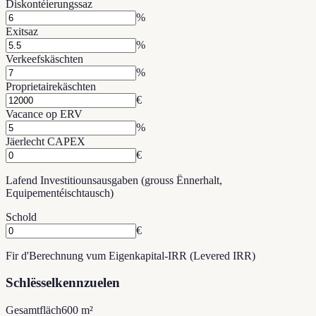
Diskontéierungssaz
%
Exitsaz
%
Verkeefskäschten
%
Proprietairekäschten
€
Vacance op ERV
%
Jäerlecht CAPEX
€
Lafend Investitiounsausgaben (grouss Ënnerhalt,
Equipementéischtausch)
Schold
€
Fir d'Berechnung vum Eigenkapital-IRR (Levered IRR)
Schlësselkennzuelen
Gesamtfläch
600 m²