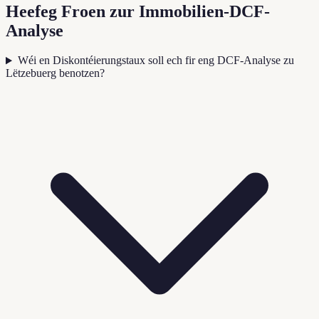
Heefeg Froen zur Immobilien-DCF-
Analyse
Wéi en Diskontéierungstaux soll ech fir eng DCF-Analyse zu
Lëtzebuerg benotzen?