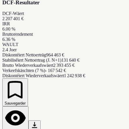
DCF-Resultater
DCF-Wäert
2 207 401 €
IRR
6.00
%
Bruttorendement
6.36
%
WAULT
2.4
Joer
Diskontéiert Nettoerträg
964 463 €
Stabiliséiert Nettoertrag (J. N+1)
131 640 €
Brutto Wiederverkaafswäert
2 393 455 €
Verkeefskäschten (7 %)
- 167 542 €
Diskontéiert Wiederverkaafswäert
1 242 938 €
Sauvegarder