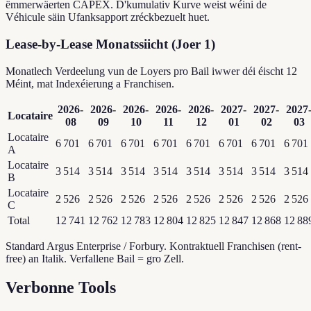
ëmmerwäerten CAPEX. D'kumulativ Kurve weist wéini de
Véhicule säin Ufanksapport zréckbezuelt huet.
Lease-by-Lease Monatssiicht (Joer 1)
Monatlech Verdeelung vun de Loyers pro Bail iwwer déi éischt 12
Méint, mat Indexéierung a Franchisen.
2026-
2026-
2026-
2026-
2026-
2027-
2027-
2027
Locataire
08
09
10
11
12
01
02
03
Locataire
6 701
6 701
6 701
6 701
6 701
6 701
6 701
6 701
A
Locataire
3 514
3 514
3 514
3 514
3 514
3 514
3 514
3 514
B
Locataire
2 526
2 526
2 526
2 526
2 526
2 526
2 526
2 526
C
Total
12 741
12 762
12 783
12 804
12 825
12 847
12 868
12 88
Standard Argus Enterprise / Forbury. Kontraktuell Franchisen (rent-
free) an Italik. Verfallene Bail = gro Zell.
Verbonne Tools