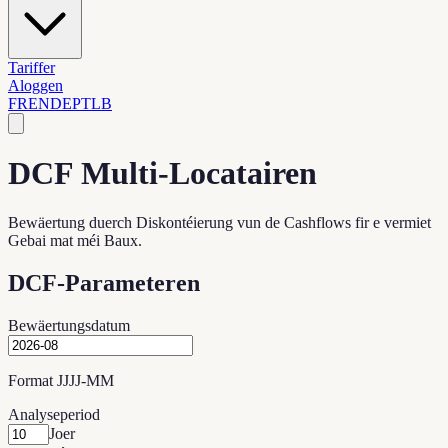
Tariffer
Aloggen
FR
EN
DE
PT
LB
DCF Multi-Locatairen
Bewäertung duerch Diskontéierung vun de Cashflows fir e vermiet
Gebai mat méi Baux.
DCF-Parameteren
Bewäertungsdatum
Format JJJJ-MM
Analyseperiod
Joer