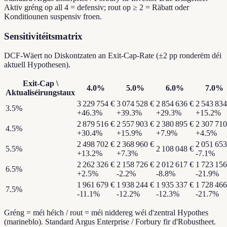
Aktiv gréng op all 4 = defensiv; rout op ≥ 2 = Räbatt oder
Konditiounen suspensiv froen.
Sensitivitéitsmatrix
DCF-Wäert no Diskontzaten an Exit-Cap-Rate (±2 pp ronderëm déi
aktuell Hypothesen).
Exit-Cap
\
4.0
%
5.0
%
6.0
%
7.0
%
Aktualiséirungstaux
3 229 754 €
3 074 528 €
2 854 636 €
2 543 834
3.5
%
+
46.3
%
+
39.3
%
+
29.3
%
+
15.2
%
2 879 516 €
2 557 903 €
2 380 895 €
2 307 710
4.5
%
+
30.4
%
+
15.9
%
+
7.9
%
+
4.5
%
2 498 702 €
2 368 960 €
2 051 653
5.5
%
2 108 048 €
+
13.2
%
+
7.3
%
-7.1
%
2 262 326 €
2 158 726 €
2 012 617 €
1 723 156
6.5
%
+
2.5
%
-2.2
%
-8.8
%
-21.9
%
1 961 679 €
1 938 244 €
1 935 337 €
1 728 466
7.5
%
-11.1
%
-12.2
%
-12.3
%
-21.7
%
Gréng = méi héich / rout = méi niddereg wéi d'zentral Hypothes
(marineblo). Standard Argus Enterprise / Forbury fir d'Robustheet.