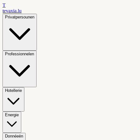
T
tevaxia
.lu
Privatpersounen
Professionnelen
Hotellerie
Energie
Donnéeën