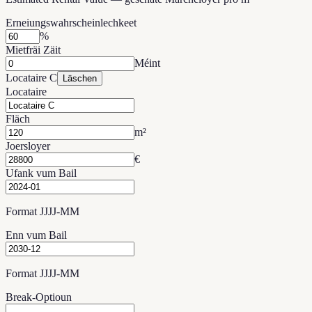
Erneiungswahrscheinlechkeet
%
Mietfräi Zäit
Méint
Locataire C
Läschen
Locataire
Fläch
m²
Joersloyer
€
Ufank vum Bail
Format JJJJ-MM
Enn vum Bail
Format JJJJ-MM
Break-Optioun