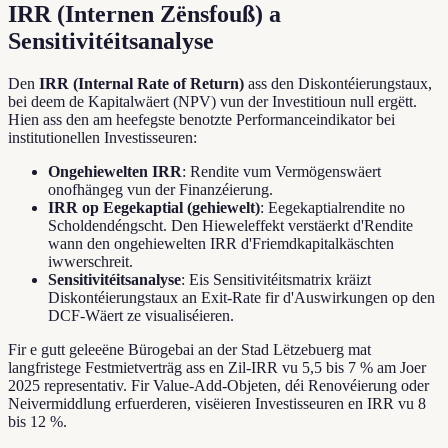
IRR (Internen Zënsfouß) a
Sensitivitéitsanalyse
Den
IRR (Internal Rate of Return)
ass den Diskontéierungstaux,
bei deem de Kapitalwäert (NPV) vun der Investitioun null ergëtt.
Hien ass den am heefegste benotzte Performanceindikator bei
institutionellen Investisseuren:
Ongehiewelten IRR
: Rendite vum Vermögenswäert
onofhängeg vun der Finanzéierung.
IRR op Eegekaptial (gehiewelt)
: Eegekaptialrendite no
Scholdendéngscht. Den Hieweleffekt verstäerkt d'Rendite
wann den ongehiewelten IRR d'Friemdkapitalkäschten
iwwerschreit.
Sensitivitéitsanalyse
: Eis Sensitivitéitsmatrix kräizt
Diskontéierungstaux an Exit-Rate fir d'Auswirkungen op den
DCF-Wäert ze visualiséieren.
Fir e gutt geleeëne Bürogebai an der Stad Lëtzebuerg mat
langfristege Festmietverträg ass en Zil-IRR vu 5,5 bis 7 % am Joer
2025 representativ. Fir Value-Add-Objeten, déi Renovéierung oder
Neivermiddlung erfuerderen, visëieren Investisseuren en IRR vu 8
bis 12 %.