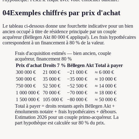
04
Exemples chiffrés par prix d'achat
Le tableau ci-dessous donne une fourchette indicative pour un bien
ancien occupé à titre de résidence principale par un couple
acquéreur (Bëllegen Akt 80 000 € appliqué). Les frais hypothécaires
correspondent à un financement à 80 % de la valeur.
Frais d'acquisition estimés — bien ancien, couple
acquéreur, financement 80 %
Prix d'achat
Droits 7 %
Bëllegen Akt
Total à payer
300 000 €
21 000 €
−21 000 €
≈ 6 000 €
500 000 €
35 000 €
−35 000 €
≈ 10 000 €
750 000 €
52 500 €
−52 500 €
≈ 14 000 €
1 000 000 €
70 000 €
−70 000 €
≈ 18 000 €
1 500 000 €
105 000 €
−80 000 €
≈ 50 000 €
Total à payer = droits restants après Bëllegen Akt +
émoluments notaire + frais hypothécaires + débours.
Estimation 2026 pour un couple primo-acquéreur. La
part hypothèque est calculée sur 80 % du prix.