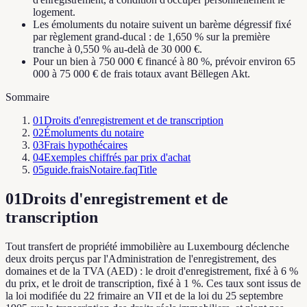
logement.
Les émoluments du notaire suivent un barème dégressif fixé
par règlement grand-ducal : de 1,650 % sur la première
tranche à 0,550 % au-delà de 30 000 €.
Pour un bien à 750 000 € financé à 80 %, prévoir environ 65
000 à 75 000 € de frais totaux avant Bëllegen Akt.
Sommaire
01
Droits d'enregistrement et de transcription
02
Émoluments du notaire
03
Frais hypothécaires
04
Exemples chiffrés par prix d'achat
05
guide.fraisNotaire.faqTitle
01
Droits d'enregistrement et de
transcription
Tout transfert de propriété immobilière au Luxembourg déclenche
deux droits perçus par l'Administration de l'enregistrement, des
domaines et de la TVA (AED) : le droit d'enregistrement, fixé à 6 %
du prix, et le droit de transcription, fixé à 1 %. Ces taux sont issus de
la loi modifiée du 22 frimaire an VII et de la loi du 25 septembre