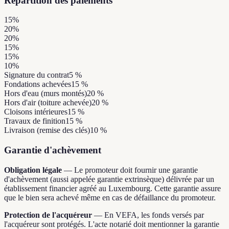
Répartition des paiements
15%
20%
20%
15%
15%
10%
Signature du contrat
5
%
Fondations achevées
15
%
Hors d'eau (murs montés)
20
%
Hors d'air (toiture achevée)
20
%
Cloisons intérieures
15
%
Travaux de finition
15
%
Livraison (remise des clés)
10
%
Garantie d'achèvement
Obligation légale
—
Le promoteur doit fournir une garantie
d'achèvement (aussi appelée garantie extrinsèque) délivrée par un
établissement financier agréé au Luxembourg. Cette garantie assure
que le bien sera achevé même en cas de défaillance du promoteur.
Protection de l'acquéreur
—
En VEFA, les fonds versés par
l'acquéreur sont protégés. L'acte notarié doit mentionner la garantie