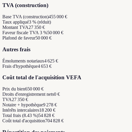
TVA (construction)
Base TVA (construction)
455 000 €
Taux appliqué
3 % (réduit)
Montant TVA
27 350 €
Faveur fiscale TVA 3 %
50 000 €
Plafond de faveur
50 000 €
Autres frais
Émoluments notariaux
4 625 €
Frais d'hypothèque
4 653 €
Coût total de l'acquisition VEFA
Prix du bien
650 000 €
Droits d'enregistrement nets
0 €
TVA
27 350 €
Notaire + hypothèque
9 278 €
Intérêts intercalaires
18 200 €
Total frais (8.43 %)
54 828 €
Coût total d'acquisition
704 828 €