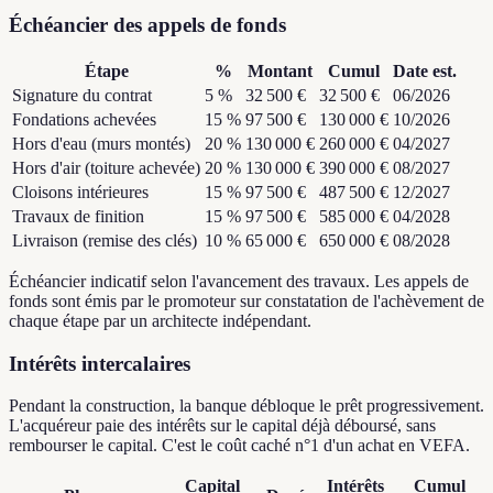
Échéancier des appels de fonds
Étape
%
Montant
Cumul
Date est.
Signature du contrat
5
%
32 500 €
32 500 €
06/2026
Fondations achevées
15
%
97 500 €
130 000 €
10/2026
Hors d'eau (murs montés)
20
%
130 000 €
260 000 €
04/2027
Hors d'air (toiture achevée)
20
%
130 000 €
390 000 €
08/2027
Cloisons intérieures
15
%
97 500 €
487 500 €
12/2027
Travaux de finition
15
%
97 500 €
585 000 €
04/2028
Livraison (remise des clés)
10
%
65 000 €
650 000 €
08/2028
Échéancier indicatif selon l'avancement des travaux. Les appels de
fonds sont émis par le promoteur sur constatation de l'achèvement de
chaque étape par un architecte indépendant.
Intérêts intercalaires
Pendant la construction, la banque débloque le prêt progressivement.
L'acquéreur paie des intérêts sur le capital déjà déboursé, sans
rembourser le capital. C'est le coût caché n°1 d'un achat en VEFA.
Capital
Intérêts
Cumul