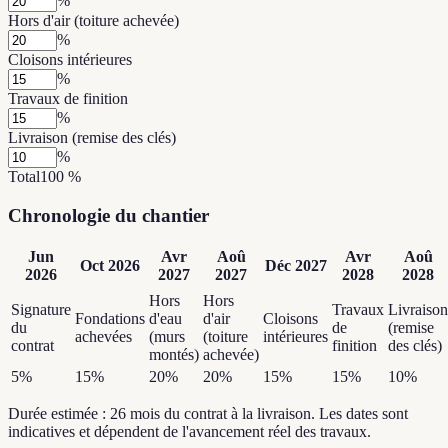
%
Hors d'air (toiture achevée)
%
Cloisons intérieures
%
Travaux de finition
%
Livraison (remise des clés)
%
Total
100
%
Chronologie du chantier
Jun
Avr
Aoû
Avr
Aoû
Oct
2026
Déc
2027
2026
2027
2027
2028
2028
Hors
Hors
Signature
Travaux
Livraison
Fondations
d'eau
d'air
Cloisons
du
de
(remise
achevées
(murs
(toiture
intérieures
contrat
finition
des clés)
montés)
achevée)
5
%
15
%
20
%
20
%
15
%
15
%
10
%
Durée estimée : 26 mois du contrat à la livraison. Les dates sont
indicatives et dépendent de l'avancement réel des travaux.