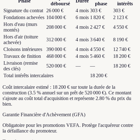
Phase
Durée
déboursé
phase
intérêts
Signature du contrat
26 000 €
4 mois
303 €
303 €
Fondations achevées
104 000 €
6 mois
1 820 €
2 123 €
Hors d'eau (murs
208 000 €
4 mois
2 427 €
4 550 €
montés)
Hors d'air (toiture
312 000 €
4 mois
3 640 €
8 190 €
achevée)
Cloisons intérieures
390 000 €
4 mois
4 550 €
12 740 €
Travaux de finition
468 000 €
4 mois
5 460 €
18 200 €
Livraison (remise
520 000 €
—
—
18 200 €
des clés)
Total intérêts intercalaires
18 200 €
Coût intercalaire estimé : 18 200 € sur toute la durée de la
construction (3.5 % annuel sur un prêt de 520 000 €). Ce montant
s'ajoute au coût total d'acquisition et représente 2.80 % du prix du
bien.
Garantie Financière d'Achèvement (GFA)
Obligatoire pour les promotions VEFA. Protège l'acquéreur contre
la défaillance du promoteur.