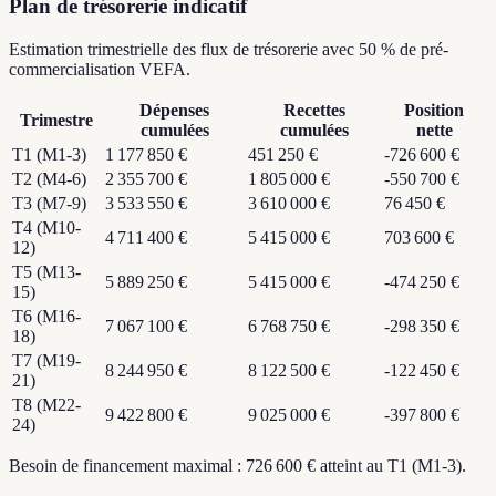
Plan de trésorerie indicatif
Estimation trimestrielle des flux de trésorerie avec 50 % de pré-
commercialisation VEFA.
Dépenses
Recettes
Position
Trimestre
cumulées
cumulées
nette
T1 (M1-3)
1 177 850 €
451 250 €
-726 600 €
T2 (M4-6)
2 355 700 €
1 805 000 €
-550 700 €
T3 (M7-9)
3 533 550 €
3 610 000 €
76 450 €
T4 (M10-
4 711 400 €
5 415 000 €
703 600 €
12)
T5 (M13-
5 889 250 €
5 415 000 €
-474 250 €
15)
T6 (M16-
7 067 100 €
6 768 750 €
-298 350 €
18)
T7 (M19-
8 244 950 €
8 122 500 €
-122 450 €
21)
T8 (M22-
9 422 800 €
9 025 000 €
-397 800 €
24)
Besoin de financement maximal : 726 600 € atteint au T1 (M1-3).