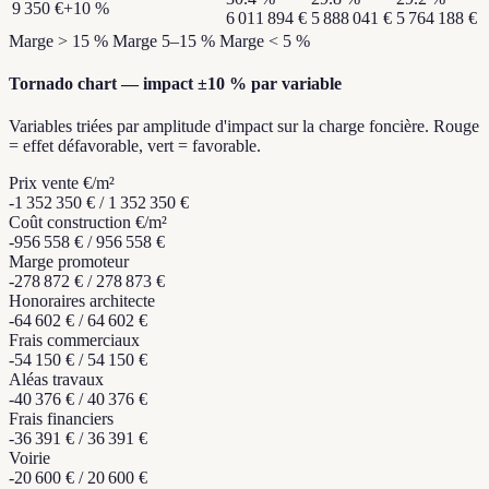
9 350 €
+10 %
6 011 894 €
5 888 041 €
5 764 188 €
Marge > 15 %
Marge 5–15 %
Marge < 5 %
Tornado chart — impact ±10 % par variable
Variables triées par amplitude d'impact sur la charge foncière. Rouge
= effet défavorable, vert = favorable.
Prix vente €/m²
-1 352 350 €
/
1 352 350 €
Coût construction €/m²
-956 558 €
/
956 558 €
Marge promoteur
-278 872 €
/
278 873 €
Honoraires architecte
-64 602 €
/
64 602 €
Frais commerciaux
-54 150 €
/
54 150 €
Aléas travaux
-40 376 €
/
40 376 €
Frais financiers
-36 391 €
/
36 391 €
Voirie
-20 600 €
/
20 600 €