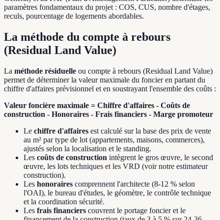
paramètres fondamentaux du projet : COS, CUS, nombre d'étages,
reculs, pourcentage de logements abordables.
La méthode du compte à rebours
(Residual Land Value)
La
méthode résiduelle
ou compte à rebours (Residual Land Value)
permet de déterminer la valeur maximale du foncier en partant du
chiffre d'affaires prévisionnel et en soustrayant l'ensemble des coûts :
Valeur foncière maximale = Chiffre d'affaires - Coûts de
construction - Honoraires - Frais financiers - Marge promoteur
Le
chiffre d'affaires
est calculé sur la base des prix de vente
au m² par type de lot (appartements, maisons, commerces),
ajustés selon la localisation et le standing.
Les
coûts de construction
intègrent le gros œuvre, le second
œuvre, les lots techniques et les VRD (voir notre estimateur
construction).
Les
honoraires
comprennent l'architecte (8-12 % selon
l'OAI), le bureau d'études, le géomètre, le contrôle technique
et la coordination sécurité.
Les
frais financiers
couvrent le portage foncier et le
financement de la construction (taux de 3 à 5 % sur 24-36