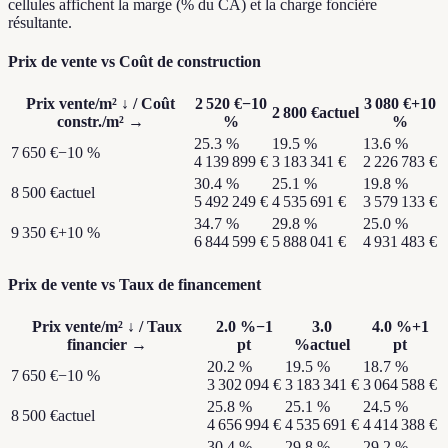
cellules affichent la marge (% du CA) et la charge foncière
résultante.
Prix de vente vs Coût de construction
Prix vente/m²
↓ /
Coût
2 520 €
−10
3 080 €
+10
2 800 €
actuel
constr./m²
→
%
%
25.3
%
19.5
%
13.6
%
7 650 €
−10 %
4 139 899 €
3 183 341 €
2 226 783 €
30.4
%
25.1
%
19.8
%
8 500 €
actuel
5 492 249 €
4 535 691 €
3 579 133 €
34.7
%
29.8
%
25.0
%
9 350 €
+10 %
6 844 599 €
5 888 041 €
4 931 483 €
Prix de vente vs Taux de financement
Prix vente/m²
↓ /
Taux
2.0
%
−1
3.0
4.0
%
+1
financier
→
pt
%
actuel
pt
20.2
%
19.5
%
18.7
%
7 650 €
−10 %
3 302 094 €
3 183 341 €
3 064 588 €
25.8
%
25.1
%
24.5
%
8 500 €
actuel
4 656 994 €
4 535 691 €
4 414 388 €
30.4
%
29.8
%
29.2
%