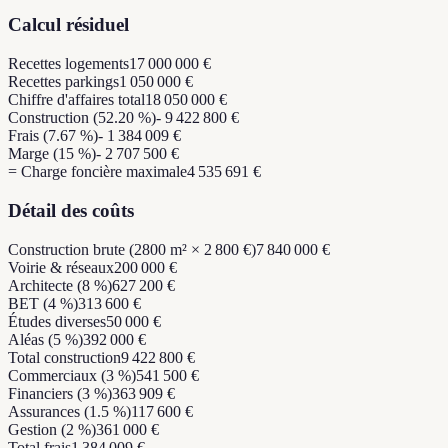
Calcul résiduel
Recettes logements
17 000 000 €
Recettes parkings
1 050 000 €
Chiffre d'affaires total
18 050 000 €
Construction (52.20 %)
- 9 422 800 €
Frais (7.67 %)
- 1 384 009 €
Marge (15 %)
- 2 707 500 €
= Charge foncière maximale
4 535 691 €
Détail des coûts
Construction brute (2800 m² × 2 800 €)
7 840 000 €
Voirie & réseaux
200 000 €
Architecte (8 %)
627 200 €
BET (4 %)
313 600 €
Études diverses
50 000 €
Aléas (5 %)
392 000 €
Total construction
9 422 800 €
Commerciaux (3 %)
541 500 €
Financiers (3 %)
363 909 €
Assurances (1.5 %)
117 600 €
Gestion (2 %)
361 000 €
Total frais
1 384 009 €