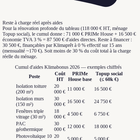
Reste à charge réel après aides
Pour la rénovation profonde du tableau (118 000 € HT, ménage
Topup social), le cumul donne : 71 000 € PRIMe House + 16 500 €
économie TVA 3 % = 87 500 € d'aides directes. Reste à financer :
30 500 €, finançables par Klimaprêt à 0 % effectif sur 15 ans
(mensualité ~170 €). Soit moins de 30 % du coût total à la charge
réelle du ménage.
Cumul d'aides Klimabonus 2026 — exemples chiffrés
Coût
PRIMe
Topup social
Poste
HT
House base
(≤ 60k €)
Isolation toiture
20
11 000 €
16 500 €
(200 m²)
000 €
Isolation murs
30
16 500 €
24 750 €
(150 m²)
000 €
Fenêtres triple
18
4 500 €
6 750 €
vitrage (30 m²)
000 €
PAC
30
12 000 €
18 000 €
géothermique
000 €
Photovoltaïque 10
20
5 000 €
5 000 €