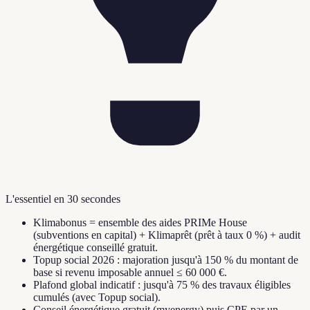
L'essentiel en 30 secondes
Klimabonus = ensemble des aides PRIMe House
(subventions en capital) + Klimaprêt (prêt à taux 0 %) + audit
énergétique conseillé gratuit.
Topup social 2026 : majoration jusqu'à 150 % du montant de
base si revenu imposable annuel ≤ 60 000 €.
Plafond global indicatif : jusqu'à 75 % des travaux éligibles
cumulés (avec Topup social).
Conseil énergétique gratuit (myenergy) puis CPE par un